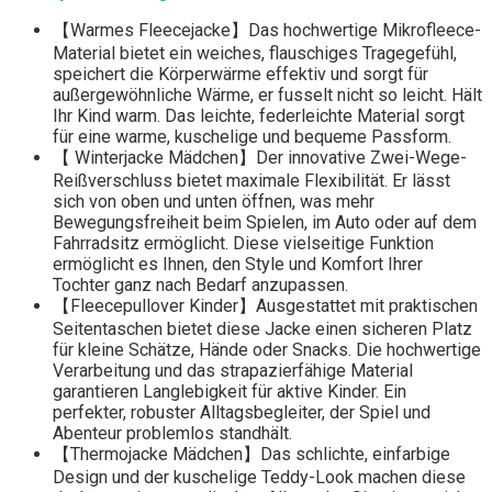
【Warmes Fleecejacke】Das hochwertige Mikrofleece-
Material bietet ein weiches, flauschiges Tragegefühl,
speichert die Körperwärme effektiv und sorgt für
außergewöhnliche Wärme, er fusselt nicht so leicht. Hält
Ihr Kind warm. Das leichte, federleichte Material sorgt
für eine warme, kuschelige und bequeme Passform.
【 Winterjacke Mädchen】Der innovative Zwei-Wege-
Reißverschluss bietet maximale Flexibilität. Er lässt
sich von oben und unten öffnen, was mehr
Bewegungsfreiheit beim Spielen, im Auto oder auf dem
Fahrradsitz ermöglicht. Diese vielseitige Funktion
ermöglicht es Ihnen, den Style und Komfort Ihrer
Tochter ganz nach Bedarf anzupassen.
【Fleecepullover Kinder】Ausgestattet mit praktischen
Seitentaschen bietet diese Jacke einen sicheren Platz
für kleine Schätze, Hände oder Snacks. Die hochwertige
Verarbeitung und das strapazierfähige Material
garantieren Langlebigkeit für aktive Kinder. Ein
perfekter, robuster Alltagsbegleiter, der Spiel und
Abenteur problemlos standhält.
【Thermojacke Mädchen】Das schlichte, einfarbige
Design und der kuschelige Teddy-Look machen diese