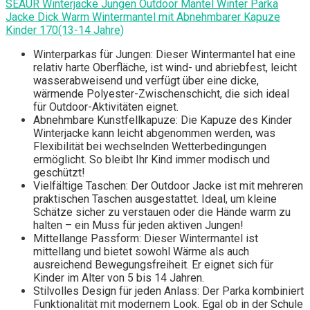
SEAUR Winterjacke Jungen Outdoor Mantel Winter Parka
Jacke Dick Warm Wintermantel mit Abnehmbarer Kapuze
Kinder 170(13-14 Jahre)
Winterparkas für Jungen: Dieser Wintermantel hat eine
relativ harte Oberfläche, ist wind- und abriebfest, leicht
wasserabweisend und verfügt über eine dicke,
wärmende Polyester-Zwischenschicht, die sich ideal
für Outdoor-Aktivitäten eignet.
Abnehmbare Kunstfellkapuze: Die Kapuze des Kinder
Winterjacke kann leicht abgenommen werden, was
Flexibilität bei wechselnden Wetterbedingungen
ermöglicht. So bleibt Ihr Kind immer modisch und
geschützt!
Vielfältige Taschen: Der Outdoor Jacke ist mit mehreren
praktischen Taschen ausgestattet. Ideal, um kleine
Schätze sicher zu verstauen oder die Hände warm zu
halten – ein Muss für jeden aktiven Jungen!
Mittellange Passform: Dieser Wintermantel ist
mittellang und bietet sowohl Wärme als auch
ausreichend Bewegungsfreiheit. Er eignet sich für
Kinder im Alter von 5 bis 14 Jahren.
Stilvolles Design für jeden Anlass: Der Parka kombiniert
Funktionalität mit modernem Look. Egal ob in der Schule