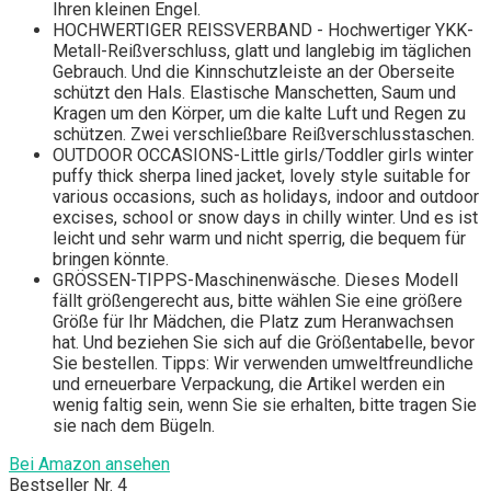
Ihren kleinen Engel.
HOCHWERTIGER REISSVERBAND - Hochwertiger YKK-
Metall-Reißverschluss, glatt und langlebig im täglichen
Gebrauch. Und die Kinnschutzleiste an der Oberseite
schützt den Hals. Elastische Manschetten, Saum und
Kragen um den Körper, um die kalte Luft und Regen zu
schützen. Zwei verschließbare Reißverschlusstaschen.
OUTDOOR OCCASIONS-Little girls/Toddler girls winter
puffy thick sherpa lined jacket, lovely style suitable for
various occasions, such as holidays, indoor and outdoor
excises, school or snow days in chilly winter. Und es ist
leicht und sehr warm und nicht sperrig, die bequem für
bringen könnte.
GRÖSSEN-TIPPS-Maschinenwäsche. Dieses Modell
fällt größengerecht aus, bitte wählen Sie eine größere
Größe für Ihr Mädchen, die Platz zum Heranwachsen
hat. Und beziehen Sie sich auf die Größentabelle, bevor
Sie bestellen. Tipps: Wir verwenden umweltfreundliche
und erneuerbare Verpackung, die Artikel werden ein
wenig faltig sein, wenn Sie sie erhalten, bitte tragen Sie
sie nach dem Bügeln.
Bei Amazon ansehen
Bestseller Nr. 4