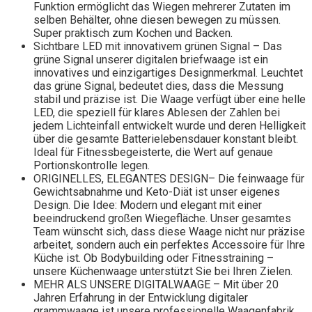
Funktion ermöglicht das Wiegen mehrerer Zutaten im
selben Behälter, ohne diesen bewegen zu müssen.
Super praktisch zum Kochen und Backen.
Sichtbare LED mit innovativem grünen Signal – Das
grüne Signal unserer digitalen briefwaage ist ein
innovatives und einzigartiges Designmerkmal. Leuchtet
das grüne Signal, bedeutet dies, dass die Messung
stabil und präzise ist. Die Waage verfügt über eine helle
LED, die speziell für klares Ablesen der Zahlen bei
jedem Lichteinfall entwickelt wurde und deren Helligkeit
über die gesamte Batterielebensdauer konstant bleibt.
Ideal für Fitnessbegeisterte, die Wert auf genaue
Portionskontrolle legen.
ORIGINELLES, ELEGANTES DESIGN– Die feinwaage für
Gewichtsabnahme und Keto-Diät ist unser eigenes
Design. Die Idee: Modern und elegant mit einer
beeindruckend großen Wiegefläche. Unser gesamtes
Team wünscht sich, dass diese Waage nicht nur präzise
arbeitet, sondern auch ein perfektes Accessoire für Ihre
Küche ist. Ob Bodybuilding oder Fitnesstraining –
unsere Küchenwaage unterstützt Sie bei Ihren Zielen.
MEHR ALS UNSERE DIGITALWAAGE – Mit über 20
Jahren Erfahrung in der Entwicklung digitaler
grammwaage ist unsere professionelle Waagenfabrik