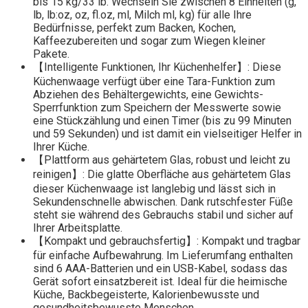
bis 15 kg/33 lb. Wechseln Sie zwischen 8 Einheiten (g,
lb, lb:oz, oz, fl.oz, ml, Milch ml, kg) für alle Ihre
Bedürfnisse, perfekt zum Backen, Kochen,
Kaffeezubereiten und sogar zum Wiegen kleiner
Pakete.
【Intelligente Funktionen, Ihr Küchenhelfer】: Diese
Küchenwaage verfügt über eine Tara-Funktion zum
Abziehen des Behältergewichts, eine Gewichts-
Sperrfunktion zum Speichern der Messwerte sowie
eine Stückzählung und einen Timer (bis zu 99 Minuten
und 59 Sekunden) und ist damit ein vielseitiger Helfer in
Ihrer Küche.
【Plattform aus gehärtetem Glas, robust und leicht zu
reinigen】: Die glatte Oberfläche aus gehärtetem Glas
dieser Küchenwaage ist langlebig und lässt sich in
Sekundenschnelle abwischen. Dank rutschfester Füße
steht sie während des Gebrauchs stabil und sicher auf
Ihrer Arbeitsplatte.
【Kompakt und gebrauchsfertig】: Kompakt und tragbar
für einfache Aufbewahrung. Im Lieferumfang enthalten
sind 6 AAA-Batterien und ein USB-Kabel, sodass das
Gerät sofort einsatzbereit ist. Ideal für die heimische
Küche, Backbegeisterte, Kalorienbewusste und
gesundheitsbewusste Menschen.