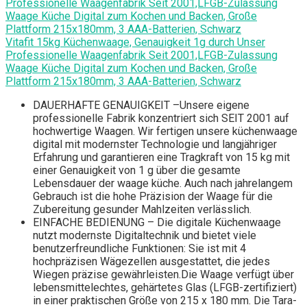
Vitafit 15kg Küchenwaage, Genauigkeit 1g durch Unser
Professionelle Waagenfabrik Seit 2001,LFGB-Zulassung
Waage Küche Digital zum Kochen und Backen, Große
Plattform 215x180mm, 3 AAA-Batterien, Schwarz
DAUERHAFTE GENAUIGKEIT –Unsere eigene
professionelle Fabrik konzentriert sich SEIT 2001 auf
hochwertige Waagen. Wir fertigen unsere küchenwaage
digital mit modernster Technologie und langjähriger
Erfahrung und garantieren eine Tragkraft von 15 kg mit
einer Genauigkeit von 1 g über die gesamte
Lebensdauer der waage küche. Auch nach jahrelangem
Gebrauch ist die hohe Präzision der Waage für die
Zubereitung gesunder Mahlzeiten verlässlich.
EINFACHE BEDIENUNG – Die digitale Küchenwaage
nutzt modernste Digitaltechnik und bietet viele
benutzerfreundliche Funktionen: Sie ist mit 4
hochpräzisen Wägezellen ausgestattet, die jedes
Wiegen präzise gewährleisten.Die Waage verfügt über
lebensmittelechtes, gehärtetes Glas (LFGB-zertifiziert)
in einer praktischen Größe von 215 x 180 mm. Die Tara-