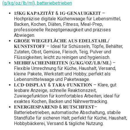
(g/kg/oz/lb/ml), batterie­betrieben
𝟏𝟓𝐊𝐆 𝐊𝐀𝐏𝐀𝐙𝐈𝐓Ä𝐓 & 𝟏𝐆-𝐆𝐄𝐍𝐀𝐔𝐈𝐆𝐊𝐄𝐈𝐓 –
Hochpräzise digitale Küchenwaage für Lebensmittel,
Backen, Kochen, Diäten, Fitness, Meal-Prep,
professionelle Rezeptgenauigkeit und präzises
Abwiegen.
𝐆𝐑𝐎ẞ𝐄 𝐖𝐈𝐄𝐆𝐄𝐅𝐋Ä𝐂𝐇𝐄 𝐀𝐔𝐒 𝐄𝐃𝐄𝐋𝐒𝐓𝐀𝐇𝐋/
𝐊𝐔𝐍𝐒𝐓𝐒𝐓𝐎𝐅𝐅 – Ideal für Schüsseln, Töpfe, Behälter,
Zutaten, Obst, Gemüse, Fleisch, Teig, Pulver und
Flüssigkeiten; leicht zu reinigen und hygienisch.
𝐌𝐄𝐇𝐑𝐅𝐀𝐂𝐇𝐄𝐈𝐍𝐇𝐄𝐈𝐓𝐄𝐍 (𝐆/𝐊𝐆/𝐎𝐙/𝐋𝐁/𝐌𝐋) –
Flexible Umrechnung für Küche, Haushalt, Versand,
kleine Pakete, Werkstatt und Hobby; perfekt als
Lebensmittelwaage und Paketwaage.
𝐋𝐂𝐃-𝐃𝐈𝐒𝐏𝐋𝐀𝐘 & 𝐓𝐀𝐑𝐀-𝐅𝐔𝐍𝐊𝐓𝐈𝐎𝐍 – Klare, gut
lesbare Anzeige, schnelle Reaktionszeit,
Zuwiegefunktion für komfortables Arbeiten; ideal für
exaktes Kochen, Backen und Nährwerttracking.
𝐄𝐍𝐄𝐑𝐆𝐈𝐄𝐒𝐏𝐀𝐑𝐄𝐍𝐃 & 𝐑𝐔𝐓𝐒𝐂𝐇𝐅𝐄𝐒𝐓–
Batteriebetrieben, automatische Abschaltung, stabile
Standfüße für sicheren Halt; perfekt für Küche, Haushalt,
Hobbybäckerei, Versand & tägliche Nutzung.