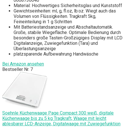
0608736040
Material: Hochwertiges Sicherheitsglas und Kunststoff
Gewichtseinheiten: ml, g, fl.oz, lb:oz. Wiegt auch das
Volumen von Flüssigkeiten. Tragkraft 5kg,
Feineinteilung in 1 g Schritten
Mit Batteriestandsanzeige und Abschaltautomatik.
Große, stabile Wiegefläche. Optimale Bedienung durch
besonders große Tasten-Großzügiges Display mit LCD
Digitalanzeige, Zuwiegefunktion (Tara) und
Überlastungsanzeige
platzsparende Aufbewahrung Handwäsche
Bei Amazon ansehen
Bestseller Nr. 7
Soehnle Küchenwaage Page Compact 300 weiß, digitale
Küchenwaage bis zu 5 kg Tragkraft, Waage mit leicht
ablesbarer LCD-Anzeige, Digitalwaage mit Zuwiegefunktion