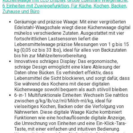
Küchenwaage mit LCD Display, Große Edelstahl Wiegefläche,
6 Einheiten mit Zuwiegefunktion, Für Küche, Kochen, Backen,
Zuhause und Büro
Geräumige und präzise Waage: Mit einer vergrößerten
Edelstahl-Waagschale wiegt diese Küchenwaage digital
mühelos verschiedene Zutaten. Ausgestattet mit vier
fortschrittlichen Lastsensoren liefert die
Lebensmittelwaage präzise Messungen von 1 g bis 15
kg (0,05 oz bis 33 lbs), ideal für alles von Backzutaten
bis hin zur Mahlzeitenvorbereitung.
Innovatives schräges Display: Das ergonomische,
schräge Design ermöglicht eine klare Ablesung der
Daten ohne Bücken. Es verhindert effektiv, dass
Lebensmittel die Sicht blockieren, und sorgt dafür, dass
Sie während des Kochens mit dieser digitalen
Küchenwaage sowohl bequem als auch stilvoll bleiben.
6-in-1 Multifunktionale Einheiten: Wechseln Sie nahtlos
zwischen g/kg/lb/oz/ml/Milch-ml/kg, ideal für
vielseitiges Kochen, Backen oder die Verfolgung von
Nährwerten. Diese digitale Waage Küche kombiniert
Funktionen wie eine hochauflösende digitale Anzeige,
die Umrechnung von Einheiten und eine Ein-Klick-Tara-
Taste, mit einer einfachen und intuitiven Bedienung.