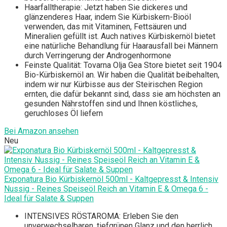
Haarfalltherapie: Jetzt haben Sie dickeres und
glänzenderes Haar, indem Sie Kürbiskern-Bioöl
verwenden, das mit Vitaminen, Fettsäuren und
Mineralien gefüllt ist. Auch natives Kürbiskernöl bietet
eine natürliche Behandlung für Haarausfall bei Männern
durch Verringerung der Androgenhormone
Feinste Qualität: Tovarna Olja Gea Store bietet seit 1904
Bio-Kürbiskernöl an. Wir haben die Qualität beibehalten,
indem wir nur Kürbisse aus der Steirischen Region
ernten, die dafür bekannt sind, dass sie am höchsten an
gesunden Nährstoffen sind und Ihnen köstliches,
geruchloses Öl liefern
Bei Amazon ansehen
Neu
Exponatura Bio Kürbiskernöl 500ml - Kaltgepresst & Intensiv
Nussig - Reines Speiseöl Reich an Vitamin E & Omega 6 -
Ideal für Salate & Suppen
INTENSIVES RÖSTAROMA: Erleben Sie den
unverwechselbaren, tiefgrünen Glanz und den herrlich