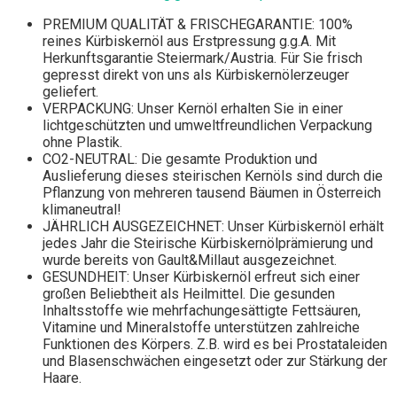
PREMIUM QUALITÄT & FRISCHEGARANTIE: 100%
reines Kürbiskernöl aus Erstpressung g.g.A. Mit
Herkunftsgarantie Steiermark/Austria. Für Sie frisch
gepresst direkt von uns als Kürbiskernölerzeuger
geliefert.
VERPACKUNG: Unser Kernöl erhalten Sie in einer
lichtgeschützten und umweltfreundlichen Verpackung
ohne Plastik.
CO2-NEUTRAL: Die gesamte Produktion und
Auslieferung dieses steirischen Kernöls sind durch die
Pflanzung von mehreren tausend Bäumen in Österreich
klimaneutral!
JÄHRLICH AUSGEZEICHNET: Unser Kürbiskernöl erhält
jedes Jahr die Steirische Kürbiskernölprämierung und
wurde bereits von Gault&Millaut ausgezeichnet.
GESUNDHEIT: Unser Kürbiskernöl erfreut sich einer
großen Beliebtheit als Heilmittel. Die gesunden
Inhaltsstoffe wie mehrfachungesättigte Fettsäuren,
Vitamine und Mineralstoffe unterstützen zahlreiche
Funktionen des Körpers. Z.B. wird es bei Prostataleiden
und Blasenschwächen eingesetzt oder zur Stärkung der
Haare.