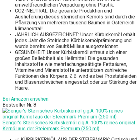
umweltfreundlichen Verpackung ohne Plastik.
CO2-NEUTRAL: Die gesamte Produktion und
Auslieferung dieses steirischen Kernöls sind durch die
Pflanzung von mehreren tausend Bäumen in Österreich
klimaneutral!
JÄHRLICH AUSGEZEICHNET: Unser Kürbiskernöl erhält
jedes Jahr die Steirische Kürbiskernölprämierung und
wurde bereits von Gault&Millaut ausgezeichnet.
GESUNDHEIT: Unser Kürbiskernöl erfreut sich einer
großen Beliebtheit als Heilmittel. Die gesunden
Inhaltsstoffe wie mehrfachungesättigte Fettsäuren,
Vitamine und Mineralstoffe unterstützen zahlreiche
Funktionen des Körpers. Z.B. wird es bei Prostataleiden
und Blasenschwächen eingesetzt oder zur Stärkung der
Haare.
Bei Amazon ansehen
Bestseller Nr. 8
Senger's Steirisches Kürbiskernöl g.g.A. 100% reines original
Kernöl aus der Steiermark Premium (250 ml)
✅ KÜRBISKERNÖL AUS DER STEIERMARK: Optisch und