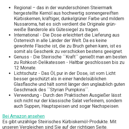
Regional – das in der wunderschönen Steiermark
hergestellte Kernöl aus hochwertig sonnengereiften
Kürbiskernen, kräftiger, dunkelgrüner Farbe und mildem
Nussaroma, hat es sich verdient die Originale grün-
weiße Banderole als Gütesiegel zu tragen.
International - Die Dose erleichtert die Lieferung aus
Österreich in alle Länder der Welt. Da es keine
gewohnte Flasche ist, die zu Bruch gehen kann, ist es
somit als Geschenk zu verschicken bestens geeignet.
Genuss - Die Steirische ´´Kraft´´ genießt man am besten
zu Rohkost-Delikatessen - Haltbar geschlossen bis zu
12 Monate.
Lichtschutz - Das Öl, pur in der Dose, ist vom Licht
besser geschützt als in einer handelsüblichen
Glasflasche und hält somit länger den unglaublich guten
Geschmack des ´´Styrian Pumpkins´´.
Verwendung - Durch den Praktischen Ausgießer lässt
sich nicht nur der klassische Salat verfeinern, sondern
auch Suppen, Hauptspeisen und sogar Nachspeisen.
Bei Amazon ansehen
Es gibt unzählige Steirisches Kürbiskernöl-Produkte. Mit
unseren Vergleichen sind Sie auf der richtigen Seite.