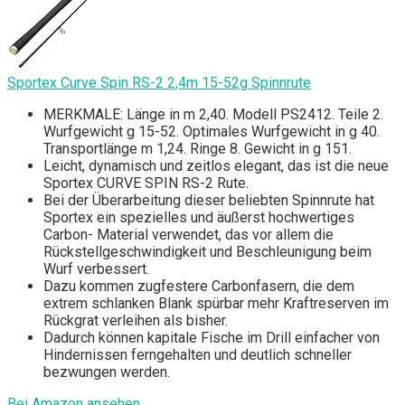
Sportex Curve Spin RS-2 2,4m 15-52g Spinnrute
MERKMALE: Länge in m 2,40. Modell PS2412. Teile 2.
Wurfgewicht g 15-52. Optimales Wurfgewicht in g 40.
Transportlänge m 1,24. Ringe 8. Gewicht in g 151.
Leicht, dynamisch und zeitlos elegant, das ist die neue
Sportex CURVE SPIN RS-2 Rute.
Bei der Überarbeitung dieser beliebten Spinnrute hat
Sportex ein spezielles und äußerst hochwertiges
Carbon- Material verwendet, das vor allem die
Rückstellgeschwindigkeit und Beschleunigung beim
Wurf verbessert.
Dazu kommen zugfestere Carbonfasern, die dem
extrem schlanken Blank spürbar mehr Kraftreserven im
Rückgrat verleihen als bisher.
Dadurch können kapitale Fische im Drill einfacher von
Hindernissen ferngehalten und deutlich schneller
bezwungen werden.
Bei Amazon ansehen