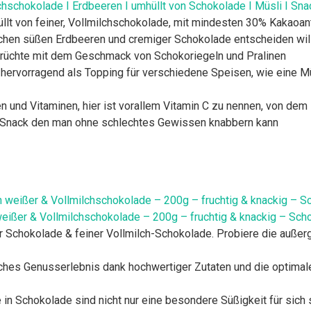
chschokolade I Erdbeeren I umhüllt von Schokolade I Müsli I Sna
llt von feiner, Vollmilchschokolade, mit mindesten 30% Kakaoant
ischen süßen Erdbeeren und cremiger Schokolade entscheiden wil
 Früchte mit dem Geschmack von Schokoriegeln und Pralinen
hervorragend als Topping für verschiedene Speisen, wie eine Müs
en und Vitaminen, hier ist vorallem Vitamin C zu nennen, von dem
n Snack den man ohne schlechtes Gewissen knabbern kann
 weißer & Vollmilchschokolade – 200g – fruchtig & knackig – Sc
Schokolade & feiner Vollmilch-Schokolade. Probiere die außer
hes Genusserlebnis dank hochwertiger Zutaten und die optimale
 Schokolade sind nicht nur eine besondere Süßigkeit für sich s