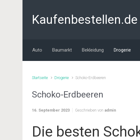
Zum Hauptinhalt springen
Kaufenbestellen.de
Auto
Baumarkt
Bekleidung
Drogerie
Startseite
Drogerie
Schoko-Erdbeeren
Schoko-Erdbeeren
16. September 2023
Geschrieben von
admin
Die besten Schok