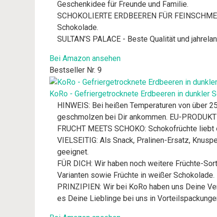
Geschenkidee für Freunde und Familie.
SCHOKOLIERTE ERDBEEREN FÜR FEINSCHMECKER -
Schokolade.
SULTAN’S PALACE - Beste Qualität und jahrelan
Bei Amazon ansehen
Bestseller Nr. 9
KoRo - Gefriergetrocknete Erdbeeren in dunkler 
HINWEIS: Bei heißen Temperaturen von über 25°
geschmolzen bei Dir ankommen. EU-PRODUKTION:
FRUCHT MEETS SCHOKO: Schokofrüchte liebt doch
VIELSEITIG: Als Snack, Pralinen-Ersatz, Knus
geeignet.
FÜR DICH: Wir haben noch weitere Früchte-Sort
Varianten sowie Früchte in weißer Schokolade.
PRINZIPIEN: Wir bei KoRo haben uns Deine Vers
es Deine Lieblinge bei uns in Vorteilspackunge