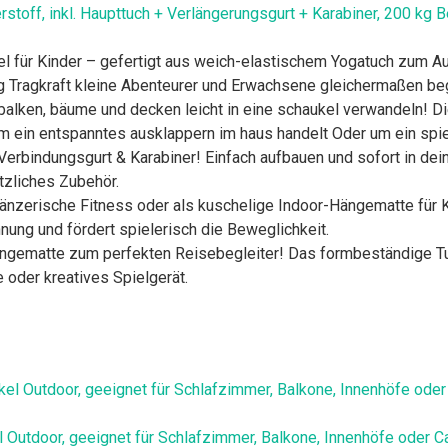
stoff, inkl. Haupttuch + Verlängerungsgurt + Karabiner, 200 kg Be
 für Kinder – gefertigt aus weich-elastischem Yogatuch zum Au
 kg Tragkraft kleine Abenteurer und Erwachsene gleichermaßen beg
alken, bäume und decken leicht in eine schaukel verwandeln! D
um ein entspanntes ausklappern im haus handelt Oder um ein spie
Verbindungsgurt & Karabiner! Einfach aufbauen und sofort in dei
zliches Zubehör.
 tänzerische Fitness oder als kuschelige Indoor-Hängematte für 
ung und fördert spielerisch die Beweglichkeit.
gematte zum perfekten Reisebegleiter! Das formbeständige Tuch
 oder kreatives Spielgerät.
el Outdoor, geeignet für Schlafzimmer, Balkone, Innenhöfe oder 