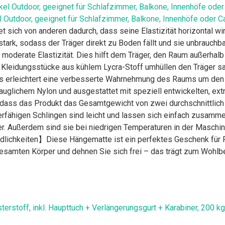
l Outdoor, geeignet für Schlafzimmer, Balkone, Innenhöfe oder 
 sich von anderen dadurch, dass seine Elastizität horizontal wir
 stark, sodass der Träger direkt zu Boden fällt und sie unbrauchb
e moderate Elastizität. Dies hilft dem Träger, den Raum außerh
eidungsstücke aus kühlem Lycra-Stoff umhüllen den Träger sanft
Dies erleichtert eine verbesserte Wahrnehmung des Raums um den
uglichem Nylon und ausgestattet mit speziell entwickelten, extr
odass das Produkt das Gesamtgewicht von zwei durchschnittlic
fähigen Schlingen sind leicht und lassen sich einfach zusammen
r. Außerdem sind sie bei niedrigen Temperaturen in der Maschi
lichkeiten】Diese Hängematte ist ein perfektes Geschenk für F
 gesamten Körper und dehnen Sie sich frei – das trägt zum Wohlb