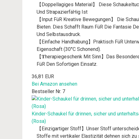
【Doppellagiges Material】 Diese Schaukeltuch
Und StrapazierfäHig Ist
【Input FüR Kreative Bewegungen】 Die Schauke
Bieten. Dies Schafft Raum FüR Die Fantasie De
Und Selbstausdruck.
【Einfache Handhabung】Praktisch FüR Unterwegs
Eigenschaft (30°C Schonend).
【𝐓herapiegeschenk Mit Sinn】Das Besondere Ge
FüR Den Sofortigen Einsatz.
36,81 EUR
Bei Amazon ansehen
Bestseller Nr. 7
Kinder-Schaukel für drinnen, sicher und unterhal
(Rosa)
【Einzigartiger Stoff】Unser Stoff unterscheidet
Stoffe mit vertikaler Elastizität dehnen sich zu