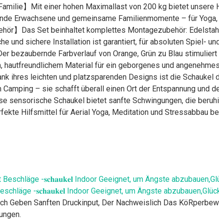
 Familie】Mit einer hohen Maximallast von 200 kg bietet unsere
annende Erwachsene und gemeinsame Familienmomente – für Yoga,
hör】Das Set beinhaltet komplettes Montagezubehör: Edelstahl-
e und sichere Installation ist garantiert, für absoluten Spiel- 
 bezaubernde Farbverlauf von Orange, Grün zu Blau stimuliert 
, hautfreundlichem Material für ein geborgenes und angenehmes
k ihres leichten und platzsparenden Designs ist die Schaukel de
Camping – sie schafft überall einen Ort der Entspannung und de
 sensorische Schaukel bietet sanfte Schwingungen, die beruhi
erfekte Hilfsmittel für Aerial Yoga, Meditation und Stressabbau
eschläge -𝐬𝐜𝐡𝐚𝐮𝐤𝐞𝐥 Indoor Geeignet, um Ängste abzubauen,Gl
h Geben Sanften Druckinput, Der Nachweislich Das KöRperbew
ungen.