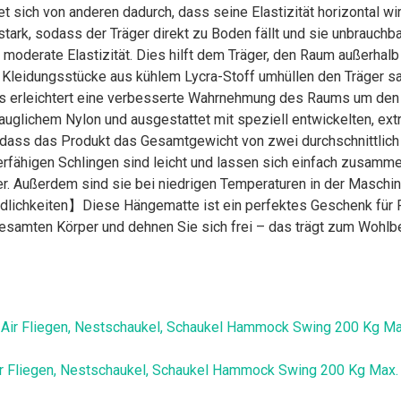
 sich von anderen dadurch, dass seine Elastizität horizontal wir
 stark, sodass der Träger direkt zu Boden fällt und sie unbrauchb
e moderate Elastizität. Dies hilft dem Träger, den Raum außerh
eidungsstücke aus kühlem Lycra-Stoff umhüllen den Träger sanft
Dies erleichtert eine verbesserte Wahrnehmung des Raums um den
uglichem Nylon und ausgestattet mit speziell entwickelten, extr
odass das Produkt das Gesamtgewicht von zwei durchschnittlic
fähigen Schlingen sind leicht und lassen sich einfach zusammen
r. Außerdem sind sie bei niedrigen Temperaturen in der Maschi
lichkeiten】Diese Hängematte ist ein perfektes Geschenk für F
 gesamten Körper und dehnen Sie sich frei – das trägt zum Wohlb
ir Fliegen, Nestschaukel, Schaukel Hammock Swing 200 Kg Max. T