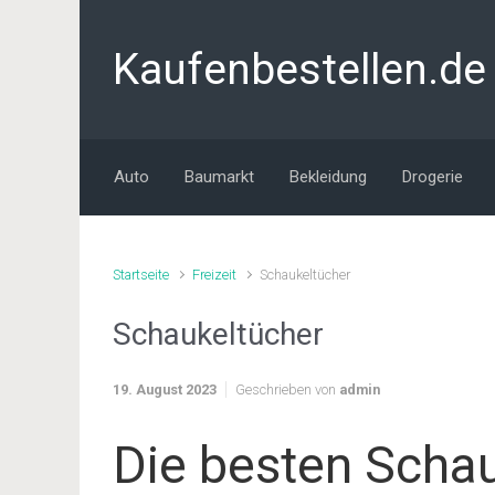
Zum Hauptinhalt springen
Kaufenbestellen.de
Auto
Baumarkt
Bekleidung
Drogerie
Startseite
Freizeit
Schaukeltücher
Schaukeltücher
19. August 2023
Geschrieben von
admin
Die besten Schau