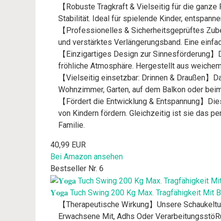
【Robuste Tragkraft & Vielseitig für die ganze
Stabilität. Ideal für spielende Kinder, entsp
【Professionelles & Sicherheitsgeprüftes Zube
und verstärktes Verlängerungsband. Eine einfach
【Einzigartiges Design zur Sinnesförderung】Der
fröhliche Atmosphäre. Hergestellt aus weichem
【Vielseitig einsetzbar: Drinnen & Draußen】Dan
Wohnzimmer, Garten, auf dem Balkon oder beim 
【Fördert die Entwicklung & Entspannung】Diese
von Kindern fördern. Gleichzeitig ist sie das p
Familie.
40,99 EUR
Bei Amazon ansehen
Bestseller Nr. 6
𝐘𝐨𝐠𝐚 Tuch Swing 200 Kg Max. Tragfähigkeit Mit B
【Therapeutische Wirkung】Unsere Schaukeltuc
Erwachsene Mit, Adhs Oder VerarbeitungsstöR