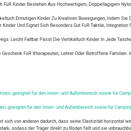
 FüR Kinder Bestehen Aus Hochwertigem, Doppellagigem Nylon
ltuch Ermutigen Kinder Zu Kreativen Bewegungen, Indem Sie D
r Kinder Und Eignet Sich Besonders Gut FüR Taktile, Integratio
: Leicht Faltbar Passt Die Vertikaltuch Kinder In Jede Tasch
schenk FüR 𝐓herapeuten, Lehrer Oder Betroffene Familien. In
tsam, geeignet für den Innen- und Außenbereich sowie für Campi
 sich von anderen dadurch, dass seine Elastizität horizontal wir
 stark, sodass der Träger direkt zu Boden fällt und sie unbrauchb