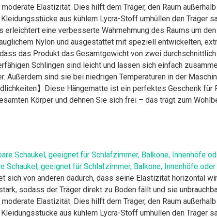
e moderate Elastizität. Dies hilft dem Träger, den Raum außerh
eidungsstücke aus kühlem Lycra-Stoff umhüllen den Träger sanft
Dies erleichtert eine verbesserte Wahrnehmung des Raums um den
uglichem Nylon und ausgestattet mit speziell entwickelten, extr
odass das Produkt das Gesamtgewicht von zwei durchschnittlic
fähigen Schlingen sind leicht und lassen sich einfach zusammen
r. Außerdem sind sie bei niedrigen Temperaturen in der Maschi
lichkeiten】Diese Hängematte ist ein perfektes Geschenk für F
 gesamten Körper und dehnen Sie sich frei – das trägt zum Wohlb
re Schaukel, geeignet für Schlafzimmer, Balkone, Innenhöfe oder
 sich von anderen dadurch, dass seine Elastizität horizontal wir
 stark, sodass der Träger direkt zu Boden fällt und sie unbrauchb
e moderate Elastizität. Dies hilft dem Träger, den Raum außerh
eidungsstücke aus kühlem Lycra-Stoff umhüllen den Träger sanft