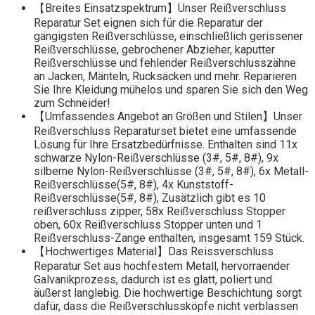
【Breites Einsatzspektrum】Unser Reißverschluss
Reparatur Set eignen sich für die Reparatur der
gängigsten Reißverschlüsse, einschließlich gerissener
Reißverschlüsse, gebrochener Abzieher, kaputter
Reißverschlüsse und fehlender Reißverschlusszähne
an Jacken, Mänteln, Rucksäcken und mehr. Reparieren
Sie Ihre Kleidung mühelos und sparen Sie sich den Weg
zum Schneider!
【Umfassendes Angebot an Größen und Stilen】Unser
Reißverschluss Reparaturset bietet eine umfassende
Lösung für Ihre Ersatzbedürfnisse. Enthalten sind 11x
schwarze Nylon-Reißverschlüsse (3#, 5#, 8#), 9x
silberne Nylon-Reißverschlüsse (3#, 5#, 8#), 6x Metall-
Reißverschlüsse(5#, 8#), 4x Kunststoff-
Reißverschlüsse(5#, 8#), Zusätzlich gibt es 10
reißverschluss zipper, 58x Reißverschluss Stopper
oben, 60x Reißverschluss Stopper unten und 1
Reißverschluss-Zange enthalten, insgesamt 159 Stück.
【Hochwertiges Material】Das Reissverschluss
Reparatur Set aus hochfestem Metall, hervorraender
Galvanikprozess, dadurch ist es glatt, poliert und
äußerst langlebig. Die hochwertige Beschichtung sorgt
dafür, dass die Reißverschlussköpfe nicht verblassen