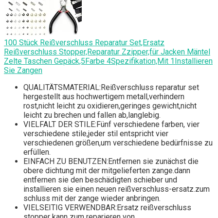
100 Stück Reißverschluss Reparatur Set,Ersatz
Reißverschluss Stopper,Reparatur Zzipper,für Jacken Mäntel
Zelte Taschen Gepäck,5Farbe 4Spezifikation,Mit 1Installieren
Sie Zangen
QUALITÄTSMATERIAL:Reißverschluss reparatur set
hergestellt aus hochwertigem metall,verhindern
rost,nicht leicht zu oxidieren,geringes gewicht,nicht
leicht zu brechen und fallen ab,langlebig.
VIELFALT DER STILE:Fünf verschiedene farben, vier
verschiedene stile,jeder stil entspricht vier
verschiedenen größen,um verschiedene bedürfnisse zu
erfüllen.
EINFACH ZU BENUTZEN:Entfernen sie zunächst die
obere dichtung mit der mitgelieferten zange.dann
entfernen sie den beschädigten schieber und
installieren sie einen neuen reißverschluss-ersatz.zum
schluss mit der zange wieder anbringen.
VIELSEITIG VERWENDBAR:Ersatz reißverschluss
stopper kann zum reparieren von