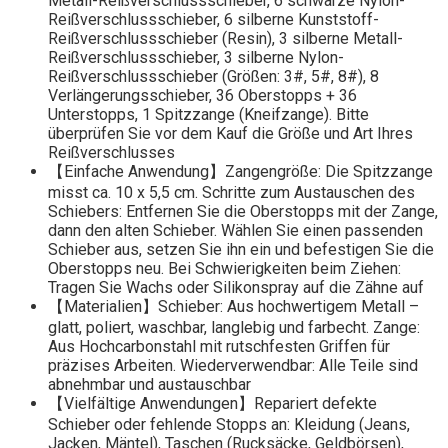
Metall-Reißverschlussschieber, 6 schwarze Nylon-
Reißverschlussschieber, 6 silberne Kunststoff-
Reißverschlussschieber (Resin), 3 silberne Metall-
Reißverschlussschieber, 3 silberne Nylon-
Reißverschlussschieber (Größen: 3#, 5#, 8#), 8
Verlängerungsschieber, 36 Oberstopps + 36
Unterstopps, 1 Spitzzange (Kneifzange). Bitte
überprüfen Sie vor dem Kauf die Größe und Art Ihres
Reißverschlusses
【Einfache Anwendung】Zangengröße: Die Spitzzange
misst ca. 10 x 5,5 cm. Schritte zum Austauschen des
Schiebers: Entfernen Sie die Oberstopps mit der Zange,
dann den alten Schieber. Wählen Sie einen passenden
Schieber aus, setzen Sie ihn ein und befestigen Sie die
Oberstopps neu. Bei Schwierigkeiten beim Ziehen:
Tragen Sie Wachs oder Silikonspray auf die Zähne auf
【Materialien】Schieber: Aus hochwertigem Metall –
glatt, poliert, waschbar, langlebig und farbecht. Zange:
Aus Hochcarbonstahl mit rutschfesten Griffen für
präzises Arbeiten. Wiederverwendbar: Alle Teile sind
abnehmbar und austauschbar
【Vielfältige Anwendungen】Repariert defekte
Schieber oder fehlende Stopps an: Kleidung (Jeans,
Jacken, Mäntel), Taschen (Rucksäcke, Geldbörsen),