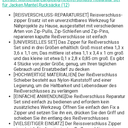
für Jacken,Mantel,Rucksäcke (12)
[REISVERSCHLUSS-REPARATURSET] Reisverschluss-
zipper Ersatz ist ein unverzichtbares Werkzeug für
Nähprojekte zu Hause, ausgestattet mit verschiedenen
Arten von Zip-Pulls, Zip-Schleifen und Zip-Pins,
reparieren kaputte Reißverschlüsse ist einfach
[UNIVERSELLES SET] Das Zipper für Reißverschluss
Set sind in drei Größen erhältlich: Groß misst etwa 1,3 x
3,6 x 1,1 cm; Das mittlere ist etwa 1,1 x 3,4 x 1 cm groß
und das kleine ist etwa 0,1 x 2,8 x 0,85 cm groß. Es gibt
4 Stücke von jeder Größe, genug, um Ihren täglichen
Gebrauch und Ersatzbedarf zu decken
[HOCHWERTIGE MATERIALIEN] Der Reißverschluss
Schieber besteht aus Nylon-Kunststoff und einer
Legierung, um die Haltbarkeit und Lebensdauer des
Reißverschlusses zu verlängern
[EINFACHE ANWENDUNG]Die Reißverschluss Reparatur
Set sind einfach zu bedienen und erfordern kein
zusätzliches Werkzeug. Öffnen Sie einfach den Fix a
Zipper und setzen Sie ihn ein, drücken Sie den Griff und
schieben Sie ihn entlang des Reißverschlusses
[VIELSEITIGER EINSATZ] Der Reissverschluss Zipper