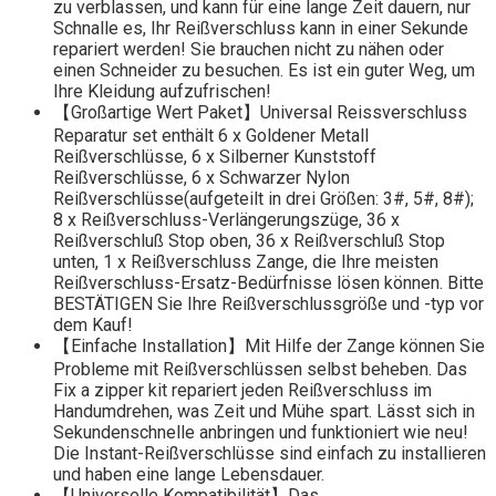
zu verblassen, und kann für eine lange Zeit dauern, nur
Schnalle es, Ihr Reißverschluss kann in einer Sekunde
repariert werden! Sie brauchen nicht zu nähen oder
einen Schneider zu besuchen. Es ist ein guter Weg, um
Ihre Kleidung aufzufrischen!
【Großartige Wert Paket】Universal Reissverschluss
Reparatur set enthält 6 x Goldener Metall
Reißverschlüsse, 6 x Silberner Kunststoff
Reißverschlüsse, 6 x Schwarzer Nylon
Reißverschlüsse(aufgeteilt in drei Größen: 3#, 5#, 8#);
8 x Reißverschluss-Verlängerungszüge, 36 x
Reißverschluß Stop oben, 36 x Reißverschluß Stop
unten, 1 x Reißverschluss Zange, die Ihre meisten
Reißverschluss-Ersatz-Bedürfnisse lösen können. Bitte
BESTÄTIGEN Sie Ihre Reißverschlussgröße und -typ vor
dem Kauf!
【Einfache Installation】Mit Hilfe der Zange können Sie
Probleme mit Reißverschlüssen selbst beheben. Das
Fix a zipper kit repariert jeden Reißverschluss im
Handumdrehen, was Zeit und Mühe spart. Lässt sich in
Sekundenschnelle anbringen und funktioniert wie neu!
Die Instant-Reißverschlüsse sind einfach zu installieren
und haben eine lange Lebensdauer.
【Universelle Kompatibilität】Das