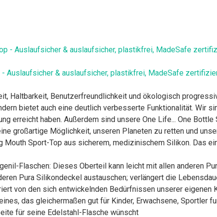
 Auslaufsicher & auslaufsicher, plastikfrei, MadeSafe zertifizier
eit, Haltbarkeit, Benutzerfreundlichkeit und ökologisch progress
dern bietet auch eine deutlich verbesserte Funktionalität. Wir sin
ng erreicht haben. Außerdem sind unsere One Life... One Bottle
ne großartige Möglichkeit, unseren Planeten zu retten und unse
g Mouth Sport-Top aus sicherem, medizinischem Silikon. Das einz
genil-Flaschen: Dieses Oberteil kann leicht mit allen anderen P
eren Pura Silikondeckel austauschen; verlängert die Lebensdauer
piriert von den sich entwickelnden Bedürfnissen unserer eigenen 
eines, das gleichermaßen gut für Kinder, Erwachsene, Sportler funkt
seite für seine Edelstahl-Flasche wünscht