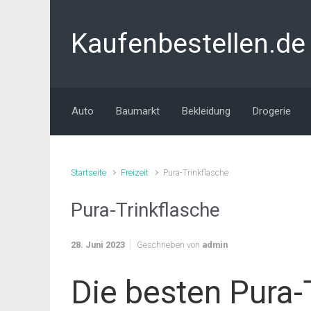
Zum Hauptinhalt springen
Kaufenbestellen.de
Auto
Baumarkt
Bekleidung
Drogerie
Startseite
Freizeit
Pura-Trinkflasche
Pura-Trinkflasche
28. Juni 2023
Geschrieben von
admin
Die besten Pura-