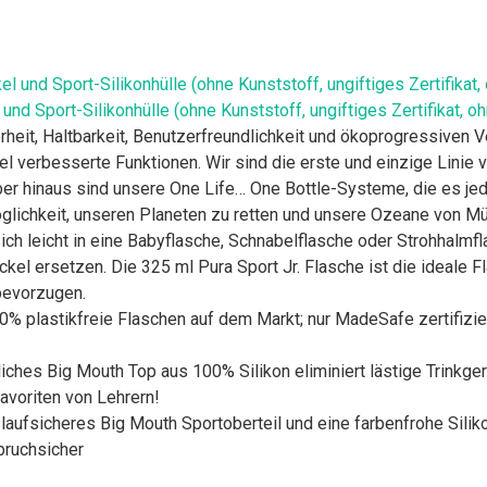
 und Sport-Silikonhülle (ohne Kunststoff, ungiftiges Zertifikat, 
eit, Haltbarkeit, Benutzerfreundlichkeit und ökoprogressiven Ve
iel verbesserte Funktionen. Wir sind die erste und einzige Linie 
ber hinaus sind unsere One Life… One Bottle-Systeme, die es j
glichkeit, unseren Planeten zu retten und unsere Ozeane von Mül
ch leicht in eine Babyflasche, Schnabelflasche oder Strohhalmfl
kel ersetzen. Die 325 ml Pura Sport Jr. Flasche ist die ideale F
bevorzugen.
lastikfreie Flaschen auf dem Markt; nur MadeSafe zertifizier
tliches Big Mouth Top aus 100% Silikon eliminiert lästige Trinkg
voriten von Lehrern!
slaufsicheres Big Mouth Sportoberteil und eine farbenfrohe Silik
bruchsicher