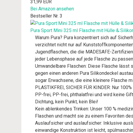
31,99 EUR
Bei Amazon ansehen
Bestseller Nr. 3
Pura Sport Mini 325 ml Flasche mit Hülle & Siliko
Warum Pura? Pura konzentriert sich auf Sicherh
verzichtet nicht nur auf Kunststoffkomponenten,
Jugendflaschen, die die MADESAFE-Zertifizieru
jeder Lebensphase auf jede Flasche zu passen, 
Umwandelbare Flaschen: Diese Flasche lässt si
gegen einen anderen Pura Silikondeckel austaus
sogar Erwachsene, die eine kleinere Flasche m
PLASTIKFREI, SICHER FÜR KINDER: Nur 100% plas
PP-frei, PP-frei, phthalatfrei und wird keine G
Dichtung, kein Punkt, kein Blei!
Kein ablenkendes Trinken: Unser 100 % medizini
Flaschen und macht sie zu einem Favoriten de
Auslaufsicher und auslaufsicher: Inklusive ausl
einwandige Konstruktion ist leicht, spülmaschi