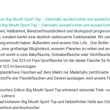
n Big Mouth Sport Top – Edelstahl, auslaufsicher und auslaufsich
eit, Haltbarkeit, Benutzerfreundlichkeit und ökologisch progres
 sondern bietet eine deutlich verbesserte Funktionalität. Wir sin
ng erreicht haben. Außerdem sind unsere One Life... One Bottle
eine großartige Möglichkeit, unseren Planeten zu retten und un
ch leicht in eine Babyflasche, Schnabelflasche oder Strohflasch
chen. Die 325 ml Pura Sportflasche ist die ideale Flasche für K
it 325 ml bevorzugen.
tikfreie Flaschen auf dem Markt; nur MadeSafe zertifizierte F
iftstoffe wie Plastikflaschen und Deckel auslaugen, weil unsere 
sches Silikon Big Mouth Sport Top eliminiert störende Trink- o
s Lehrers
aufsicherem Big Mouth Sport-Top und farbenfroher Hülle aus Silik
nenfest und bruchsicher