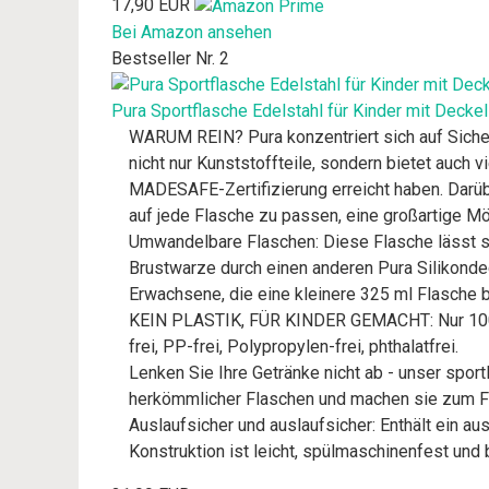
17,90 EUR
Bei Amazon ansehen
Bestseller Nr. 2
Pura Sportflasche Edelstahl für Kinder mit Deckel
WARUM REIN? Pura konzentriert sich auf Sicherh
nicht nur Kunststoffteile, sondern bietet auch v
MADESAFE-Zertifizierung erreicht haben. Darü
auf jede Flasche zu passen, eine großartige Mö
Umwandelbare Flaschen: Diese Flasche lässt si
Brustwarze durch einen anderen Pura Silikondec
Erwachsene, die eine kleinere 325 ml Flasche 
KEIN PLASTIK, FÜR KINDER GEMACHT: Nur 100% p
frei, PP-frei, Polypropylen-frei, phthalatfrei.
Lenken Sie Ihre Getränke nicht ab - unser spor
herkömmlicher Flaschen und machen sie zum Fa
Auslaufsicher und auslaufsicher: Enthält ein au
Konstruktion ist leicht, spülmaschinenfest und 