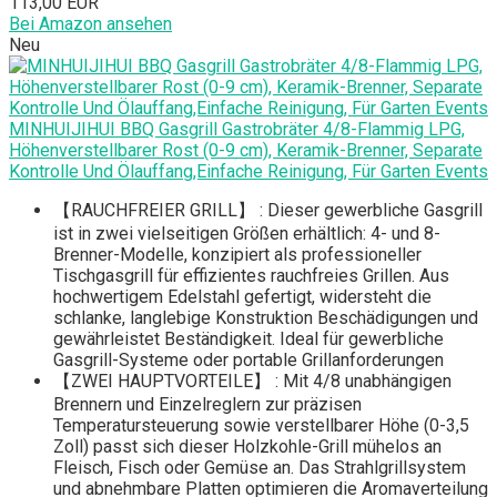
113,00 EUR
Bei Amazon ansehen
Neu
MINHUIJIHUI BBQ Gasgrill Gastrobräter 4/8-Flammig LPG,
Höhenverstellbarer Rost (0-9 cm), Keramik-Brenner, Separate
Kontrolle Und Ölauffang,Einfache Reinigung, Für Garten Events
【RAUCHFREIER GRILL】 : Dieser gewerbliche Gasgrill
ist in zwei vielseitigen Größen erhältlich: 4- und 8-
Brenner-Modelle, konzipiert als professioneller
Tischgasgrill für effizientes rauchfreies Grillen. Aus
hochwertigem Edelstahl gefertigt, widersteht die
schlanke, langlebige Konstruktion Beschädigungen und
gewährleistet Beständigkeit. Ideal für gewerbliche
Gasgrill-Systeme oder portable Grillanforderungen
【ZWEI HAUPTVORTEILE】 : Mit 4/8 unabhängigen
Brennern und Einzelreglern zur präzisen
Temperatursteuerung sowie verstellbarer Höhe (0-3,5
Zoll) passt sich dieser Holzkohle-Grill mühelos an
Fleisch, Fisch oder Gemüse an. Das Strahlgrillsystem
und abnehmbare Platten optimieren die Aromaverteilung