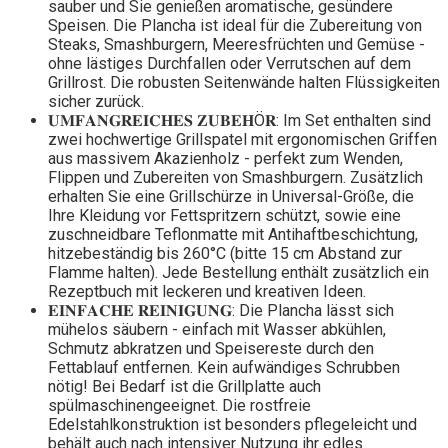
sauber und Sie genießen aromatische, gesündere
Speisen. Die Plancha ist ideal für die Zubereitung von
Steaks, Smashburgern, Meeresfrüchten und Gemüse -
ohne lästiges Durchfallen oder Verrutschen auf dem
Grillrost. Die robusten Seitenwände halten Flüssigkeiten
sicher zurück.
𝐔𝐌𝐅𝐀𝐍𝐆𝐑𝐄𝐈𝐂𝐇𝐄𝐒 𝐙𝐔𝐁𝐄𝐇Ö𝐑: Im Set enthalten sind
zwei hochwertige Grillspatel mit ergonomischen Griffen
aus massivem Akazienholz - perfekt zum Wenden,
Flippen und Zubereiten von Smashburgern. Zusätzlich
erhalten Sie eine Grillschürze in Universal-Größe, die
Ihre Kleidung vor Fettspritzern schützt, sowie eine
zuschneidbare Teflonmatte mit Antihaftbeschichtung,
hitzebeständig bis 260°C (bitte 15 cm Abstand zur
Flamme halten). Jede Bestellung enthält zusätzlich ein
Rezeptbuch mit leckeren und kreativen Ideen.
𝐄𝐈𝐍𝐅𝐀𝐂𝐇𝐄 𝐑𝐄𝐈𝐍𝐈𝐆𝐔𝐍𝐆: Die Plancha lässt sich
mühelos säubern - einfach mit Wasser abkühlen,
Schmutz abkratzen und Speisereste durch den
Fettablauf entfernen. Kein aufwändiges Schrubben
nötig! Bei Bedarf ist die Grillplatte auch
spülmaschinengeeignet. Die rostfreie
Edelstahlkonstruktion ist besonders pflegeleicht und
behält auch nach intensiver Nutzung ihr edles