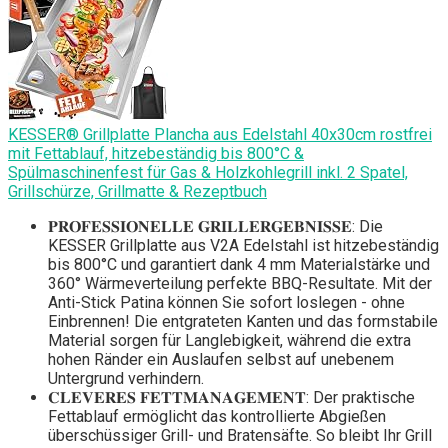
KESSER® Grillplatte Plancha aus Edelstahl 40x30cm rostfrei
mit Fettablauf, hitzebeständig bis 800°C &
Spülmaschinenfest für Gas & Holzkohlegrill inkl. 2 Spatel,
Grillschürze, Grillmatte & Rezeptbuch
𝐏𝐑𝐎𝐅𝐄𝐒𝐒𝐈𝐎𝐍𝐄𝐋𝐋𝐄 𝐆𝐑𝐈𝐋𝐋𝐄𝐑𝐆𝐄𝐁𝐍𝐈𝐒𝐒𝐄: Die
KESSER Grillplatte aus V2A Edelstahl ist hitzebeständig
bis 800°C und garantiert dank 4 mm Materialstärke und
360° Wärmeverteilung perfekte BBQ-Resultate. Mit der
Anti-Stick Patina können Sie sofort loslegen - ohne
Einbrennen! Die entgrateten Kanten und das formstabile
Material sorgen für Langlebigkeit, während die extra
hohen Ränder ein Auslaufen selbst auf unebenem
Untergrund verhindern.
𝐂𝐋𝐄𝐕𝐄𝐑𝐄𝐒 𝐅𝐄𝐓𝐓𝐌𝐀𝐍𝐀𝐆𝐄𝐌𝐄𝐍𝐓: Der praktische
Fettablauf ermöglicht das kontrollierte Abgießen
überschüssiger Grill- und Bratensäfte. So bleibt Ihr Grill