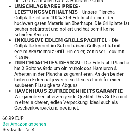
der 700°C auf allen Gas- & Holzkohle Grills.
𝗨𝗡𝗦𝗖𝗛𝗟𝗔𝗚𝗕𝗔𝗥𝗘𝗦 𝗣𝗥𝗘𝗜𝗦-
𝗟𝗘𝗜𝗦𝗧𝗨𝗡𝗚𝗦𝗩𝗘𝗥𝗛Ä𝗟𝗧𝗡𝗜𝗦 - Unsere Plancha
Grillplatte ist aus 100% 304 Edelstahl, eines der
hochwertigsten Materialien überhaupt. Die Grillplatte ist
sauber gebürstet und poliert und hat somit keine
scharfen Kanten.
𝗜𝗡𝗞𝗟𝗨𝗦𝗜𝗩𝗘 𝗘𝗗𝗟𝗘𝗠 𝗚𝗥𝗜𝗟𝗟𝗦𝗣𝗔𝗖𝗛𝗧𝗘𝗟 - Die
Grillplatte kommt im Set mit einem Grillspachtel mit
edelm Akazienholz Griff. Ein edler, zeitloser Look mit
Klasse.
𝗗𝗨𝗥𝗖𝗛𝗗𝗔𝗖𝗛𝗧𝗘𝗦 𝗗𝗘𝗦𝗜𝗚𝗡 - Die Edelstahl Plancha
hat 3 Seitenwände um ein müheloses Hantieren &
Arbeiten in der Plancha zu garantieren. An den beiden
hinteren Ecken ist jeweils ein kleines Loch für einen
sauberen Flüssigkeits Abguss.
𝗛𝗔𝗩𝗘𝗡𝗛𝗔𝗨𝗦 𝗭𝗨𝗙𝗥𝗜𝗘𝗗𝗘𝗡𝗛𝗘𝗜𝗧𝗦𝗚𝗔𝗥𝗔𝗡𝗧𝗜𝗘 -
Wir garantieren überzeugende Qualität. Das Set kommt
in einer sicheren, edlen Verpackung, ideal auch als
Geschenkverpackung geeignet.
60,99 EUR
Bei Amazon ansehen
Bestseller Nr. 4