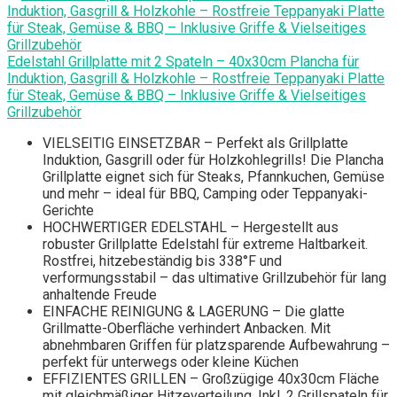
Edelstahl Grillplatte mit 2 Spateln – 40x30cm Plancha für
Induktion, Gasgrill & Holzkohle – Rostfreie Teppanyaki Platte
für Steak, Gemüse & BBQ – Inklusive Griffe & Vielseitiges
Grillzubehör
VIELSEITIG EINSETZBAR – Perfekt als Grillplatte
Induktion, Gasgrill oder für Holzkohlegrills! Die Plancha
Grillplatte eignet sich für Steaks, Pfannkuchen, Gemüse
und mehr – ideal für BBQ, Camping oder Teppanyaki-
Gerichte
HOCHWERTIGER EDELSTAHL – Hergestellt aus
robuster Grillplatte Edelstahl für extreme Haltbarkeit.
Rostfrei, hitzebeständig bis 338°F und
verformungsstabil – das ultimative Grillzubehör für lang
anhaltende Freude
EINFACHE REINIGUNG & LAGERUNG – Die glatte
Grillmatte-Oberfläche verhindert Anbacken. Mit
abnehmbaren Griffen für platzsparende Aufbewahrung –
perfekt für unterwegs oder kleine Küchen
EFFIZIENTES GRILLEN – Großzügige 40x30cm Fläche
mit gleichmäßiger Hitzeverteilung. Inkl. 2 Grillspateln für