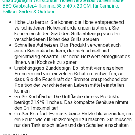
Gastrogasgrill Wurstbrater, Höhenverstellbar Abnehmbarer
BBQ Gasbräter,4-flammig,58 x 40 x 20 CM, für Camping,
Balkon, Garten & Outdoor
Höhe Justierbar: Sie können die Höhe entsprechend
verschiedenen Höhenanforderungen justieren. Sie
können auch den Grad des Grills abhängig von den
verschiedenen Höhen des Grills steuern
Schnelles Aufheizen: Das Produkt verwendet auch
einen Keramikocherkern, der sich schnell und
gleichmäßig erwärmt. Der hohe Heizwert ermöglicht es
Ihnen, viel Kochzeit zu sparen
Unabhängiges Zünddesign: Es ist mit vier einzelnen
Brennern und vier einzelnen Schaltern entworfen, so
dass Sie die Feuerkraft der Brenner entsprechend der
Position der verschiedenen Lebensmittel einstellen
können
Große Kochfläche: Die Grillfläche dieses Produkts
beträgt 21.9*9.1inches. Das kompakte Gehäuse nimmt
den Grill maximal auf
Großer Komfort: Es muss keine Holzkohle anzünden, um
ein Feuer wie ein Holzkohlegrill zu machen. Sie müssen
nur den Tank anschließen und den Schalter einschalten