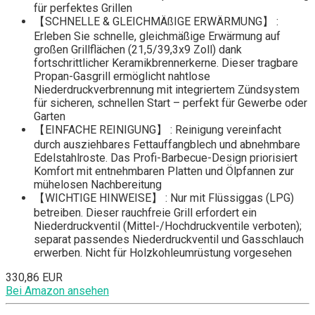
für perfektes Grillen
【SCHNELLE & GLEICHMÄßIGE ERWÄRMUNG】 :
Erleben Sie schnelle, gleichmäßige Erwärmung auf
großen Grillflächen (21,5/39,3x9 Zoll) dank
fortschrittlicher Keramikbrennerkerne. Dieser tragbare
Propan-Gasgrill ermöglicht nahtlose
Niederdruckverbrennung mit integriertem Zündsystem
für sicheren, schnellen Start – perfekt für Gewerbe oder
Garten
【EINFACHE REINIGUNG】 : Reinigung vereinfacht
durch ausziehbares Fettauffangblech und abnehmbare
Edelstahlroste. Das Profi-Barbecue-Design priorisiert
Komfort mit entnehmbaren Platten und Ölpfannen zur
mühelosen Nachbereitung
【WICHTIGE HINWEISE】 : Nur mit Flüssiggas (LPG)
betreiben. Dieser rauchfreie Grill erfordert ein
Niederdruckventil (Mittel-/Hochdruckventile verboten);
separat passendes Niederdruckventil und Gasschlauch
erwerben. Nicht für Holzkohleumrüstung vorgesehen
330,86 EUR
Bei Amazon ansehen