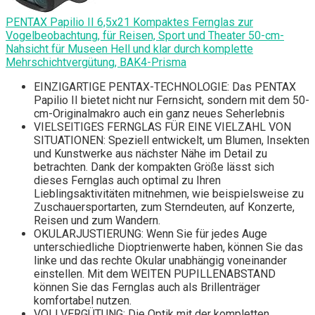
PENTAX Papilio II 6,5x21 Kompaktes Fernglas zur
Vogelbeobachtung, für Reisen, Sport und Theater 50-cm-
Nahsicht für Museen Hell und klar durch komplette
Mehrschichtvergütung, BAK4-Prisma
EINZIGARTIGE PENTAX-TECHNOLOGIE: Das PENTAX
Papilio II bietet nicht nur Fernsicht, sondern mit dem 50-
cm-Originalmakro auch ein ganz neues Seherlebnis
VIELSEITIGES FERNGLAS FÜR EINE VIELZAHL VON
SITUATIONEN: Speziell entwickelt, um Blumen, Insekten
und Kunstwerke aus nächster Nähe im Detail zu
betrachten. Dank der kompakten Größe lässt sich
dieses Fernglas auch optimal zu Ihren
Lieblingsaktivitäten mitnehmen, wie beispielsweise zu
Zuschauersportarten, zum Sterndeuten, auf Konzerte,
Reisen und zum Wandern.
OKULARJUSTIERUNG: Wenn Sie für jedes Auge
unterschiedliche Dioptrienwerte haben, können Sie das
linke und das rechte Okular unabhängig voneinander
einstellen. Mit dem WEITEN PUPILLENABSTAND
können Sie das Fernglas auch als Brillenträger
komfortabel nutzen.
VOLLVERGÜTUNG: Die Optik mit der kompletten