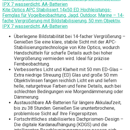
Kite Optics APC Stabilisiert 14x50 ED Hochleistungs-
Fernglas für Vogelbeobachtung, Jagd, Outdoor, Marine – 14-
fache Vergrößerung mit Bildstabilisierung, 50 mm Objektiv,
IPX 7 wasserdicht, AA-Batterien
Überlegene Bildstabilität bei 14-facher Vergrößerung –
Genießen Sie eine klare, stabile Sicht mit der APC-
Stabilisierungstechnologie von Kite Optics, wodurch
Handschütteln für scharfe Details auch bei hoher
Vergrößerung vermieden wird. Ideal für präzise
Fernbeobachtung.
Verbessertes Licht und Klarheit mit 50 mm ED-Glas –
Extra niedrige Streuung (ED) Glas und große 50 mm
Objektivlinsen fangen reichlich Licht ein und liefern
helle, naturgetreue Farben und feine Details, auch bei
schlechten Bedingungen wie Morgendämmerung oder
Dämmerung.
Austauschbare AA-Batterien für längere Akkulaufzeit,
bis zu 38 Stunden. Genießen Sie ununterbrochene,
problemlose Sicht auf Ihre Fingerspitzen.
Fortschrittliches stabilisiertes Dachprismen-Design –
Die digitale Kardanaufhängung (KDGS) und die