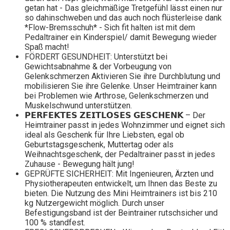
getan hat - Das gleichmäßige Tretgefühl lässt einen nur
so dahinschweben und das auch noch flüsterleise dank
*Flow-Bremsschuh* - Sich fit halten ist mit dem
Pedaltrainer ein Kinderspiel/ damit Bewegung wieder
Spaß macht!
FÖRDERT GESUNDHEIT: Unterstützt bei
Gewichtsabnahme & der Vorbeugung von
Gelenkschmerzen Aktivieren Sie ihre Durchblutung und
mobilisieren Sie ihre Gelenke. Unser Heimtrainer kann
bei Problemen wie Arthrose, Gelenkschmerzen und
Muskelschwund unterstützen.
𝗣𝗘𝗥𝗙𝗘𝗞𝗧𝗘𝗦 𝗭𝗘𝗜𝗧𝗟𝗢𝗦𝗘𝗦 𝗚𝗘𝗦𝗖𝗛𝗘𝗡𝗞 – Der
Heimtrainer passt in jedes Wohnzimmer und eignet sich
ideal als Geschenk für Ihre Liebsten, egal ob
Geburtstagsgeschenk, Muttertag oder als
Weihnachtsgeschenk, der Pedaltrainer passt in jedes
Zuhause - Bewegung hält jung!
GEPRÜFTE SICHERHEIT: Mit Ingenieuren, Ärzten und
Physiotherapeuten entwickelt, um Ihnen das Beste zu
bieten. Die Nutzung des Mini Heimtrainers ist bis 210
kg Nutzergewicht möglich. Durch unser
Befestigungsband ist der Beintrainer rutschsicher und
100 % standfest.