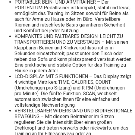
PORTABLER BEIN- UND ARMTRAINER – Der
PORTENTUM Pedaltrainer ist kompakt, stabil und leise;
ermöglicht das Training im Sitzen sowohl für Beine als
auch für Arme zu Hause oder im Büro. Verstellbare
Riemen und rutschfeste Basis garantieren Sicherheit
und Komfort bei jeder Nutzung.
KOMPAKTES UND FALTBARES DESIGN: LEICHT ZU
TRANSPORTIEREN UND ZU VERSTAUEN – Mit seinen
klappbaren Beinen und Klickverschluss ist er in
Sekunden einsatzbereit, passt unter den Tisch oder
neben das Sofa und kann platzsparend verstaut werden.
Eine praktische und stabile Option für das Training zu
Hause in jedem Alter.
LCD-DISPLAY MIT 5 FUNKTIONEN – Das Display zeigt
4 wichtige Metriken: TIME, CALORIES, COUNT
(Umdrehungen pro Sitzung) und R.P.M (Umdrehungen
pro Minute). Die fünfte Funktion, SCAN, wechselt
automatisch zwischen ihnen für eine einfache und
vollständige Nachverfolgung.
VERSTELLBARER WIDERSTAND UND BIDIREKTIONALE
BEWEGUNG – Mit diesem Beintrainer im Sitzen
regulieren Sie die Intensität über einen großen
Drehknopf und treten vorwärts oder rückwärts, um das
Training an Ihr Fitnessniveau oder an