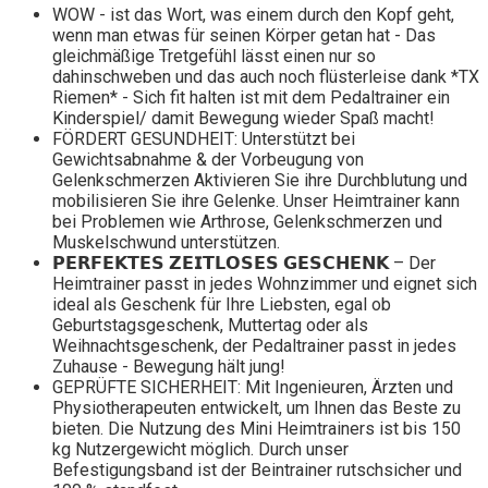
WOW - ist das Wort, was einem durch den Kopf geht,
wenn man etwas für seinen Körper getan hat - Das
gleichmäßige Tretgefühl lässt einen nur so
dahinschweben und das auch noch flüsterleise dank *TX
Riemen* - Sich fit halten ist mit dem Pedaltrainer ein
Kinderspiel/ damit Bewegung wieder Spaß macht!
FÖRDERT GESUNDHEIT: Unterstützt bei
Gewichtsabnahme & der Vorbeugung von
Gelenkschmerzen Aktivieren Sie ihre Durchblutung und
mobilisieren Sie ihre Gelenke. Unser Heimtrainer kann
bei Problemen wie Arthrose, Gelenkschmerzen und
Muskelschwund unterstützen.
𝗣𝗘𝗥𝗙𝗘𝗞𝗧𝗘𝗦 𝗭𝗘𝗜𝗧𝗟𝗢𝗦𝗘𝗦 𝗚𝗘𝗦𝗖𝗛𝗘𝗡𝗞 – Der
Heimtrainer passt in jedes Wohnzimmer und eignet sich
ideal als Geschenk für Ihre Liebsten, egal ob
Geburtstagsgeschenk, Muttertag oder als
Weihnachtsgeschenk, der Pedaltrainer passt in jedes
Zuhause - Bewegung hält jung!
GEPRÜFTE SICHERHEIT: Mit Ingenieuren, Ärzten und
Physiotherapeuten entwickelt, um Ihnen das Beste zu
bieten. Die Nutzung des Mini Heimtrainers ist bis 150
kg Nutzergewicht möglich. Durch unser
Befestigungsband ist der Beintrainer rutschsicher und