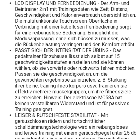
LCD DISPLAY UND FERNBEDIENUNG - Der Arm- und
Beintrainer 2in1 mit Trainingsdaten wie Zeit, Distanz,
Geschwindigkeit und Kalorienverbrauch übersichtlich an.
Die multifunktionale Touchscreen-Oberfläche in
Verbindung mit einer kabellosen Fernbedienung sorgt
für eine reibungslose Bedienung. Ermöglicht die
Modusanpassung, ohne sich bücken zu müssen, was
die Rückenbelastung verringert und den Komfort erhöht.
PASST SICH DER INTENSITÄT DER ÜBUNG - Das
pedaltrainer für zuhause lässt sich selbst auf 15
geschwindigkeitsstufen einstellen und sie können
wählen, ob sie vorwärts oder rückwärts fahren möchten.
Passen sie die geschwindigkeit an, um die
gewünschten ergebnisse zu erzielen, z. B. Stärkung
ihrer beine, training ihres körpers usw. Trainieren sie
effektiv mehrere muskelgruppen, um ihre fitnessziele
zu erreichen. Hinweis: Der elektrische MC58A hat
keinen verstellbaren Widerstand und ist für passives
Training geeignet.
LEISER & RUTSCHFESTE STABILITÄT - Mit
geräuschlosen rädern und fortschrittlicher
schalldämmungstechnologie wird ein reibungsloses
und leises training mit einem geräuschpegel unter 25 db
gewährleistet, ohne andere zu stören. Die enthaltene