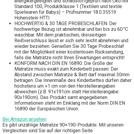
allergikergeeignet und schadstoffgeprüft nach ÖkoTex
Standard 100, Produktklasse 1 (Textilien und textile
Spielwaren für Babys) – Prüfnummer 18.0.35519
Hohenstein HTTI.
HOCHWERTIG & 30 TAGE PROBESCHLAFEN: Der
hochwertige Bezug ist abnehmbar und bei bis zu 60 °C
waschbar. Mit dem praktischen, dreiseitigen
Reißverschluss lässt er sich sehr leicht abnehmen und
wieder beziehen. Genießen Sie 30 Tage Probeschlaf
mit der Möglichkeit einer kostenlosen Rücksendung,
falls die Matratze nicht Ihren Erwartungen entspricht!
KONFORM NACH DIN EN 16890: Die Größe der
Matratze muss exakt zum Kinderbett passen. Der
Abstand zwischen Matratze & Bett darf maximal 30mm
betragen. Die Innenmaße des Kinderbettes dürfen daher
höchstens um +1 cm von den Herstellerangaben
abweichen (z.B. 91x191cm statt Herstellerangabe:
90x190cm). Das Produkt samt angegebenen
Informationen steht im Einklang mit der Norm DIN EN
16890 der Europäischen Union.
Bei Amazon ansehen
Es gibt unzählige Matratze 90×190-Produkte. Mit unseren
Vergleichen sind Sie auf der richtigen Seite.