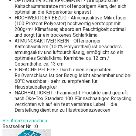
OPTIMALER SCHLAFKOMFORT - Orthopädische
Kaltschaummatratze mit offenporigem Kern, der sich
optimal an die Körperkontur anpasst
HOCHWERTIGER BEZUG - Atmungsaktive Mikrofaser
(100 Prozent Polyester) hochwertig versteppt mit
200g/m² Klimafaser, absorbiert Feuchtigkeit optimal
und sorgt für ein trockenes Schlafklima
ATMUNGSAKTIVER KERN - Offenporiger
Kaltschaumkern (100% Polyurethan) ist besonders
atmungsaktiv und luftdurchlässig, ermöglicht so ein
optimales Schlafklima, Kernhöhe: ca. 12 cm /
Gesamthöhe: ca. 13 cm
EINFACHE PFLEGE - Durch einen eingenähten
Reißverschluss ist der Bezug leicht abnehmbar und bei
60°C waschbar - sehr zu empfehlen für
Hausstauballergiker
NACHHALTIGKEIT -Traumnacht Produkte sind geprüft
nach Öko-Tex Standard 100. Für nachhaltiges Recycling
verzichten wir auf ein fest vernähtes Label – die
Darstellung dient nur zu Illustrationszwecken
Bei Amazon ansehen
Bestseller Nr. 10