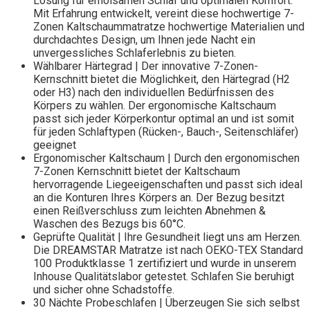
Lösung für erholsamen Schlaf und optimalen Komfort.
Mit Erfahrung entwickelt, vereint diese hochwertige 7-
Zonen Kaltschaummatratze hochwertige Materialien und
durchdachtes Design, um Ihnen jede Nacht ein
unvergessliches Schlaferlebnis zu bieten.
Wählbarer Härtegrad | Der innovative 7-Zonen-
Kernschnitt bietet die Möglichkeit, den Härtegrad (H2
oder H3) nach den individuellen Bedürfnissen des
Körpers zu wählen. Der ergonomische Kaltschaum
passt sich jeder Körperkontur optimal an und ist somit
für jeden Schlaftypen (Rücken-, Bauch-, Seitenschläfer)
geeignet
Ergonomischer Kaltschaum | Durch den ergonomischen
7-Zonen Kernschnitt bietet der Kaltschaum
hervorragende Liegeeigenschaften und passt sich ideal
an die Konturen Ihres Körpers an. Der Bezug besitzt
einen Reißverschluss zum leichten Abnehmen &
Waschen des Bezugs bis 60°C.
Geprüfte Qualität | Ihre Gesundheit liegt uns am Herzen.
Die DREAMSTAR Matratze ist nach OEKO-TEX Standard
100 Produktklasse 1 zertifiziert und wurde in unserem
Inhouse Qualitätslabor getestet. Schlafen Sie beruhigt
und sicher ohne Schadstoffe.
30 Nächte Probeschlafen | Überzeugen Sie sich selbst