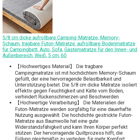
5/8 cm dicke aufrollbare Camping-Matratze, Memory-
Schaum, tragbare Futon-Matratze, aufrollbare Bodenmatratze
für Campingbett, Auto, Sofa, Gästematratze für den Innen- und
Außenbereich, Weiß, 5 cm, 60
【Hochwertiges Material】 Die tragbare
Campingmatratze ist mit hochdichtem Memory-Schaum
gefüllt, der eine hervorragende Belastbarkeit und
Unterstützung bietet. Die 5/8 cm dicke Matratze isoliert
effektiv gegen Feuchtigkeit und Kälte vom Boden,
verhindert Rückenschmerzen und Beschwerden
【Hochwertige Verarbeitung】 Die Materialien der
Futon-Matratze werden sorgfältig für eine dauerhafte
Nutzung ausgewählt. Die hochdichte gestrickte Futon-
Matratze aus Baumwolle hat eine gute
Widerstandsfähigkeit und kann Ihren Körper perfekt
stützen. Der hervorragende Quiltprozess hilft, die
Füllung gleichmäßig zu verteilen, für mehr Komfort