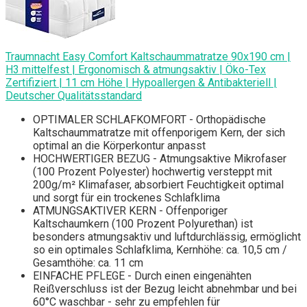
Traumnacht Easy Comfort Kaltschaummatratze 90x190 cm |
H3 mittelfest | Ergonomisch & atmungsaktiv | Öko-Tex
Zertifiziert | 11 cm Höhe | Hypoallergen & Antibakteriell |
Deutscher Qualitätsstandard
OPTIMALER SCHLAFKOMFORT - Orthopädische
Kaltschaummatratze mit offenporigem Kern, der sich
optimal an die Körperkontur anpasst
HOCHWERTIGER BEZUG - Atmungsaktive Mikrofaser
(100 Prozent Polyester) hochwertig versteppt mit
200g/m² Klimafaser, absorbiert Feuchtigkeit optimal
und sorgt für ein trockenes Schlafklima
ATMUNGSAKTIVER KERN - Offenporiger
Kaltschaumkern (100 Prozent Polyurethan) ist
besonders atmungsaktiv und luftdurchlässig, ermöglicht
so ein optimales Schlafklima, Kernhöhe: ca. 10,5 cm /
Gesamthöhe: ca. 11 cm
EINFACHE PFLEGE - Durch einen eingenähten
Reißverschluss ist der Bezug leicht abnehmbar und bei
60°C waschbar - sehr zu empfehlen für