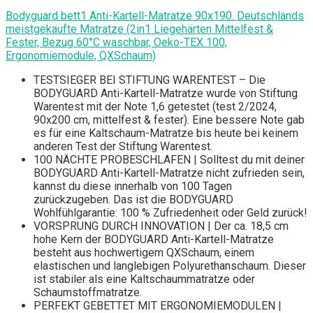
Bodyguard bett1 Anti-Kartell-Matratze 90x190. Deutschlands
meistgekaufte Matratze (2in1 Liegehärten Mittelfest &
Fester, Bezug 60°C waschbar, Oeko-TEX 100,
Ergonomiemodule, QXSchaum)
TESTSIEGER BEI STIFTUNG WARENTEST – Die
BODYGUARD Anti-Kartell-Matratze wurde von Stiftung
Warentest mit der Note 1,6 getestet (test 2/2024,
90x200 cm, mittelfest & fester). Eine bessere Note gab
es für eine Kaltschaum-Matratze bis heute bei keinem
anderen Test der Stiftung Warentest.
100 NÄCHTE PROBESCHLAFEN | Solltest du mit deiner
BODYGUARD Anti-Kartell-Matratze nicht zufrieden sein,
kannst du diese innerhalb von 100 Tagen
zurückzugeben. Das ist die BODYGUARD
Wohlfühlgarantie: 100 % Zufriedenheit oder Geld zurück!
VORSPRUNG DURCH INNOVATION | Der ca. 18,5 cm
hohe Kern der BODYGUARD Anti-Kartell-Matratze
besteht aus hochwertigem QXSchaum, einem
elastischen und langlebigen Polyurethanschaum. Dieser
ist stabiler als eine Kaltschaummatratze oder
Schaumstoffmatratze.
PERFEKT GEBETTET MIT ERGONOMIEMODULEN |