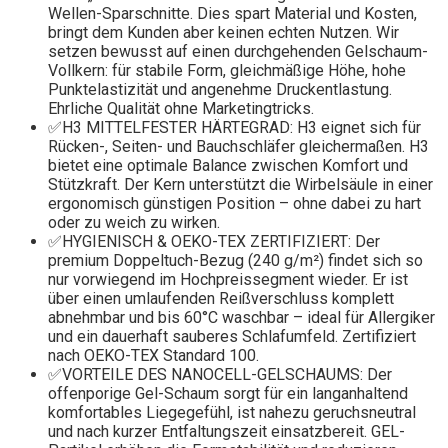
Wellen-Sparschnitte. Dies spart Material und Kosten,
bringt dem Kunden aber keinen echten Nutzen. Wir
setzen bewusst auf einen durchgehenden Gelschaum-
Vollkern: für stabile Form, gleichmäßige Höhe, hohe
Punktelastizität und angenehme Druckentlastung.
Ehrliche Qualität ohne Marketingtricks.
✅H3 MITTELFESTER HÄRTEGRAD: H3 eignet sich für
Rücken-, Seiten- und Bauchschläfer gleichermaßen. H3
bietet eine optimale Balance zwischen Komfort und
Stützkraft. Der Kern unterstützt die Wirbelsäule in einer
ergonomisch günstigen Position – ohne dabei zu hart
oder zu weich zu wirken.
✅HYGIENISCH & OEKO-TEX ZERTIFIZIERT: Der
premium Doppeltuch-Bezug (240 g/m²) findet sich so
nur vorwiegend im Hochpreissegment wieder. Er ist
über einen umlaufenden Reißverschluss komplett
abnehmbar und bis 60°C waschbar – ideal für Allergiker
und ein dauerhaft sauberes Schlafumfeld. Zertifiziert
nach OEKO-TEX Standard 100.
✅VORTEILE DES NANOCELL-GELSCHAUMS: Der
offenporige Gel-Schaum sorgt für ein langanhaltend
komfortables Liegegefühl, ist nahezu geruchsneutral
und nach kurzer Entfaltungszeit einsatzbereit. GEL-