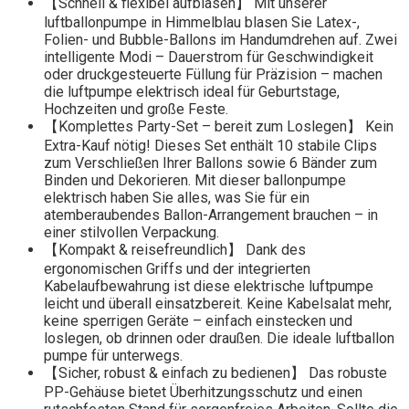
【Schnell & flexibel aufblasen】 Mit unserer
luftballonpumpe in Himmelblau blasen Sie Latex-,
Folien- und Bubble-Ballons im Handumdrehen auf. Zwei
intelligente Modi – Dauerstrom für Geschwindigkeit
oder druckgesteuerte Füllung für Präzision – machen
die luftpumpe elektrisch ideal für Geburtstage,
Hochzeiten und große Feste.
【Komplettes Party-Set – bereit zum Loslegen】 Kein
Extra-Kauf nötig! Dieses Set enthält 10 stabile Clips
zum Verschließen Ihrer Ballons sowie 6 Bänder zum
Binden und Dekorieren. Mit dieser ballonpumpe
elektrisch haben Sie alles, was Sie für ein
atemberaubendes Ballon-Arrangement brauchen – in
einer stilvollen Verpackung.
【Kompakt & reisefreundlich】 Dank des
ergonomischen Griffs und der integrierten
Kabelaufbewahrung ist diese elektrische luftpumpe
leicht und überall einsatzbereit. Keine Kabelsalat mehr,
keine sperrigen Geräte – einfach einstecken und
loslegen, ob drinnen oder draußen. Die ideale luftballon
pumpe für unterwegs.
【Sicher, robust & einfach zu bedienen】 Das robuste
PP-Gehäuse bietet Überhitzungsschutz und einen