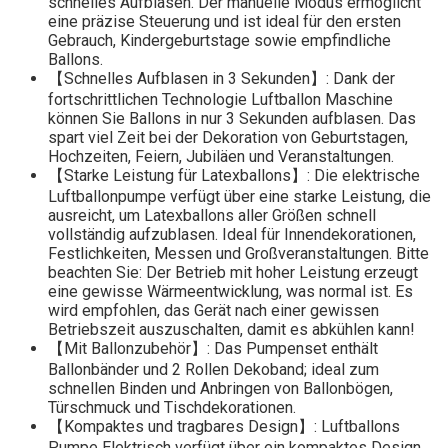
schnelles Aufblasen. Der manuelle Modus ermöglicht
eine präzise Steuerung und ist ideal für den ersten
Gebrauch, Kindergeburtstage sowie empfindliche
Ballons.
【Schnelles Aufblasen in 3 Sekunden】: Dank der
fortschrittlichen Technologie Luftballon Maschine
können Sie Ballons in nur 3 Sekunden aufblasen. Das
spart viel Zeit bei der Dekoration von Geburtstagen,
Hochzeiten, Feiern, Jubiläen und Veranstaltungen.
【Starke Leistung für Latexballons】: Die elektrische
Luftballonpumpe verfügt über eine starke Leistung, die
ausreicht, um Latexballons aller Größen schnell
vollständig aufzublasen. Ideal für Innendekorationen,
Festlichkeiten, Messen und Großveranstaltungen. Bitte
beachten Sie: Der Betrieb mit hoher Leistung erzeugt
eine gewisse Wärmeentwicklung, was normal ist. Es
wird empfohlen, das Gerät nach einer gewissen
Betriebszeit auszuschalten, damit es abkühlen kann!
【Mit Ballonzubehör】: Das Pumpenset enthält
Ballonbänder und 2 Rollen Dekoband; ideal zum
schnellen Binden und Anbringen von Ballonbögen,
Türschmuck und Tischdekorationen.
【Kompaktes und tragbares Design】: Luftballons
Pumpe Elektrisch verfügt über ein kompaktes Design,