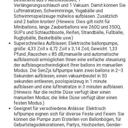
Verlängerungsschlauch und 1 Vakuum. Damit können Sie
Luftmatratzen, Schwimmringe, Yogabälle und
Schwimmspielzeuge mühelos aufblasen. Zusätzlich
sind 2 ballon knoten! (Hinweis: Dies gilt nicht für
Miniballons, lange Zauberballons wie 260Q und 350Q,
SUPs und Schlauchboote, Reifen, Strandbälle, Fußbälle,
Rugbybälle, Basketbälle usw.)
Superschnelles Aufblasen: Elektrische ballonpumpe,
größe: 4,33 Zoll x 4,72 Zoll x 3,14 Zoll, Gewicht: 1,33
Pfund ,Rauschen ≤ 85 dB,manuelle und automatische
aufblasmodi ermöglichen Ihnen eine einfache steuerung
der aufblasgeschwindigkeit Ihrer ballons im manuellen
Modus. Die SenZjx luftpumpe kann zwei ballons in 2–3
Sekunden aufblasen, einen vakuumbeutel in 30
sekunden entleeren, poolspielzeug in 1 minute
aufblasen und eine luftmatratze in 3 minuten aufblasen.
(Hinweis: Nur die rechte Düse verfügt über einen
manuellen Modus; die linke Düse verfügt über einen
festen Modus.)
Geeignet für verschiedene Anlässe: Elektrisch
luftpumpe eignen sich für diverse Feste und Feiern. Sie
können die Pumpe zum Erstellen von Ballonbögen, für
Geburtstagsdekorationen, Partys, Hochzeiten, Gender-