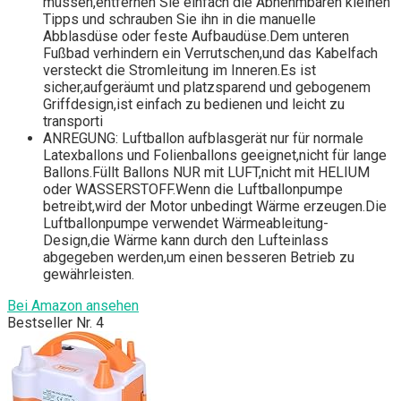
müssen,entfernen Sie einfach die Abnehmbaren kleinen
Tipps und schrauben Sie ihn in die manuelle
Abblasdüse oder feste Aufbaudüse.Dem unteren
Fußbad verhindern ein Verrutschen,und das Kabelfach
versteckt die Stromleitung im Inneren.Es ist
sicher,aufgeräumt und platzsparend und gebogenem
Griffdesign,ist einfach zu bedienen und leicht zu
transporti
ANREGUNG: Luftballon aufblasgerät nur für normale
Latexballons und Folienballons geeignet,nicht für lange
Ballons.Füllt Ballons NUR mit LUFT,nicht mit HELIUM
oder WASSERSTOFF.Wenn die Luftballonpumpe
betreibt,wird der Motor unbedingt Wärme erzeugen.Die
Luftballonpumpe verwendet Wärmeableitung-
Design,die Wärme kann durch den Lufteinlass
abgegeben werden,um einen besseren Betrieb zu
gewährleisten.
Bei Amazon ansehen
Bestseller Nr. 4