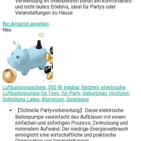
Verwendung im Innenbereich bietet ein komfortables
und nicht lautes Erlebnis, ideal für Partys oder
Veranstaltungen zu Hause
Bei Amazon ansehen
Neu
Luftballonmaschine, 300 W, tragbar, Netzteil, elektrische
Luftballonpumpe für Tiere, für Party, Geburtstag, Hochzeit,
Enthüllung, Latex, Aluminium, Spielzeug
【Schnelle Partyvorbereitung】Diese elektrische
Ballonpumpe vereinfacht das Aufblasen mit einem
einfachen und sofortigen Prozess, Zeitnutzung und
minimalem Aufwand. Der niedrige Energieverbrauch
ermöglicht eine wirtschaftliche und praktische
Organisation von Veranstaltungen.