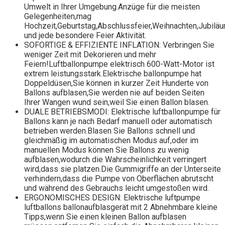
Umwelt in Ihrer Umgebung.Anzüge für die meisten
Gelegenheiten,mag
Hochzeit,Geburtstag,Abschlussfeier,Weihnachten,Jubilä
und jede besondere Feier Aktivität.
SOFORTIGE & EFFIZIENTE INFLATION: Verbringen Sie
weniger Zeit mit Dekorieren und mehr
Feiern!Luftballonpumpe elektrisch 600-Watt-Motor ist
extrem leistungsstark.Elektrische ballonpumpe hat
Doppeldüsen,Sie können in kurzer Zeit Hunderte von
Ballons aufblasen,Sie werden nie auf beiden Seiten
Ihrer Wangen wund sein,weil Sie einen Ballon blasen.
DUALE BETRIEBSMODI: Elektrische luftballonpumpe für
Ballons kann je nach Bedarf manuell oder automatisch
betrieben werden.Blasen Sie Ballons schnell und
gleichmäßig im automatischen Modus auf,oder im
manuellen Modus können Sie Ballons zu wenig
aufblasen,wodurch die Wahrscheinlichkeit verringert
wird,dass sie platzen.Die Gummigriffe an der Unterseite
verhindern,dass die Pumpe von Oberflächen abrutscht
und während des Gebrauchs leicht umgestoßen wird.
ERGONOMISCHES DESIGN: Elektrische luftpumpe
luftballons ballonaufblasgerät mit 2 Abnehmbare kleine
Tipps,wenn Sie einen kleinen Ballon aufblasen