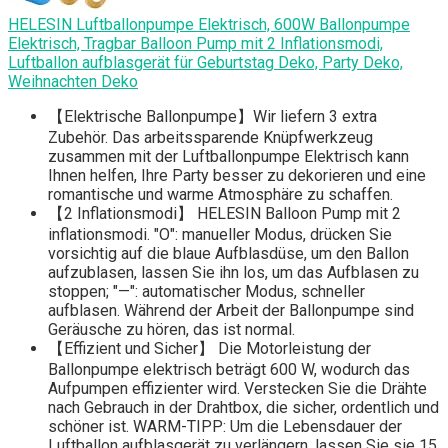
HELESIN Luftballonpumpe Elektrisch, 600W Ballonpumpe
Elektrisch, Tragbar Balloon Pump mit 2 Inflationsmodi,
Luftballon aufblasgerät für Geburtstag Deko, Party Deko,
Weihnachten Deko
【Elektrische Ballonpumpe】Wir liefern 3 extra
Zubehör. Das arbeitssparende Knüpfwerkzeug
zusammen mit der Luftballonpumpe Elektrisch kann
Ihnen helfen, Ihre Party besser zu dekorieren und eine
romantische und warme Atmosphäre zu schaffen.
【2 Inflationsmodi】 HELESIN Balloon Pump mit 2
inflationsmodi. "O": manueller Modus, drücken Sie
vorsichtig auf die blaue Aufblasdüse, um den Ballon
aufzublasen, lassen Sie ihn los, um das Aufblasen zu
stoppen; "—": automatischer Modus, schneller
aufblasen. Während der Arbeit der Ballonpumpe sind
Geräusche zu hören, das ist normal.
【Effizient und Sicher】 Die Motorleistung der
Ballonpumpe elektrisch beträgt 600 W, wodurch das
Aufpumpen effizienter wird. Verstecken Sie die Drähte
nach Gebrauch in der Drahtbox, die sicher, ordentlich und
schöner ist. WARM-TIPP: Um die Lebensdauer der
Luftballon aufblasgerät zu verlängern, lassen Sie sie 15