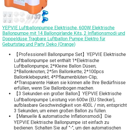
YEPVIE Luftballonpumpe Elektrische, 600W Elektrische
Ballonpumpe mit 14 Ballongirlande Kits, 2 Inflationsmodi und
Doppeldüse Tragbare Luftballon Pumpe Elektro für
Geburtstag und Party Deko (Orange)
【Professionell Ballonpumpe Set】YEPVIE Elektrische
Luftballonpumpe set enthält 1*Elektrische
Luftballonpumpe; 2*Kleine Ballon Düsen;
2*Ballonknoten; 2*5m Ballonkette; 2*100pcs
Ballonklebepunkt; 4*Pflaumenblüten-Clip;
4*Transparente Haken sie können alle Ihre Bedürfnisse
erfüllen, wenn Sie Ballonbogen machen.
【3 Sekunden ein großer Ballon】YEPVIE Elektrische
Luftballonpumpe Leistung von 600w (EU Stecker),
aufblasbare Geschwindigkeit von 400L / min, entspricht
3 Sekunden, um einen großen Ballon zu füllen.
【Manuelle & automatische Inflationsmodi】Die
YEPVIE Elektrische Ballonpumpe ist einfach zu
bedienen. Schalten Sie auf "-", um den automatischen