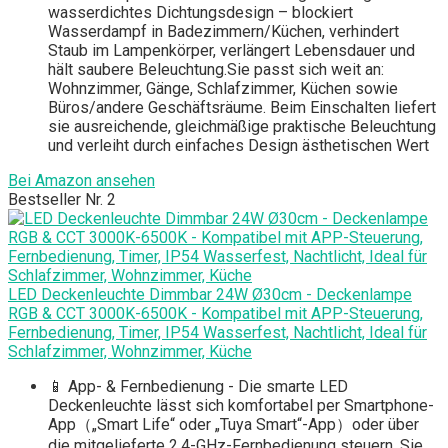
wasserdichtes Dichtungsdesign – blockiert
Wasserdampf in Badezimmern/Küchen, verhindert
Staub im Lampenkörper, verlängert Lebensdauer und
hält saubere Beleuchtung.Sie passt sich weit an:
Wohnzimmer, Gänge, Schlafzimmer, Küchen sowie
Büros/andere Geschäftsräume. Beim Einschalten liefert
sie ausreichende, gleichmäßige praktische Beleuchtung
und verleiht durch einfaches Design ästhetischen Wert
Bei Amazon ansehen
Bestseller Nr. 2
LED Deckenleuchte Dimmbar 24W Ø30cm - Deckenlampe
RGB & CCT 3000K-6500K - Kompatibel mit APP-Steuerung,
Fernbedienung, Timer, IP54 Wasserfest, Nachtlicht, Ideal für
Schlafzimmer, Wohnzimmer, Küche
📱 App- & Fernbedienung - Die smarte LED
Deckenleuchte lässt sich komfortabel per Smartphone-
App（„Smart Life“ oder „Tuya Smart“-App）oder über
die mitgelieferte 2,4-GHz-Fernbedienung steuern. Sie