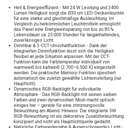
Hell & Energieeffizient - Mit 24 W Leistung und 2400
Lumen Helligkeit sorgt die Ø30 cm LED-Deckenleuchte
für eine starke und gleichmäßige Ausleuchtung. Im
Vergleich zu herkömmlichen Leuchtmitteln ermöglicht
das Panel eine Energieeinsparung von bis zu 85 %.
Lebensdauer ca. 25.000 Stunden für langanhaltendes,
zuverlässiges Licht.
Dimmbar & 3-CCT-Umschaltfunktion - Dank der
integrierten Dimmfunktion lässt sich die Helligkeit
flexibel an jede Situation anpassen. Mit der CCT-
Funktion kann die Farbtemperatur individuell von
warmweiß bis kaltweiß (2.700–6.500 K) eingestellt
werden. Die praktische Memory-Funktion speichert
automatisch die zuletzt gewählte Lichteinstellung (nur
Hauptlicht).
Dynamisches RGB-Backlight für individuelle
Atmosphäre - Das RGB-Backlight mit seinen sieben
Farben und zwei dynamischen Modi macht optisch
einiges her – gerade für eine stimmungsvolle
Beleuchtung am Abend. Hinweis: Die integrierte 5W
RGB-Beleuchtung ist als dekorative Zusatzbeleuchtung
konzipiert und nicht als Hauptlichtquelle gedacht.
Natürliche Farbwiedergabe & Augenschonendes Licht -