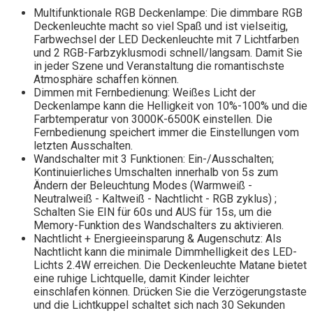
Multifunktionale RGB Deckenlampe: Die dimmbare RGB
Deckenleuchte macht so viel Spaß und ist vielseitig,
Farbwechsel der LED Deckenleuchte mit 7 Lichtfarben
und 2 RGB-Farbzyklusmodi schnell/langsam. Damit Sie
in jeder Szene und Veranstaltung die romantischste
Atmosphäre schaffen können.
Dimmen mit Fernbedienung: Weißes Licht der
Deckenlampe kann die Helligkeit von 10%-100% und die
Farbtemperatur von 3000K-6500K einstellen. Die
Fernbedienung speichert immer die Einstellungen vom
letzten Ausschalten.
Wandschalter mit 3 Funktionen: Ein-/Ausschalten;
Kontinuierliches Umschalten innerhalb von 5s zum
Ändern der Beleuchtung Modes (Warmweiß -
Neutralweiß - Kaltweiß - Nachtlicht - RGB zyklus) ;
Schalten Sie EIN für 60s und AUS für 15s, um die
Memory-Funktion des Wandschalters zu aktivieren.
Nachtlicht + Energieeinsparung & Augenschutz: Als
Nachtlicht kann die minimale Dimmhelligkeit des LED-
Lichts 2.4W erreichen. Die Deckenleuchte Matane bietet
eine ruhige Lichtquelle, damit Kinder leichter
einschlafen können. Drücken Sie die Verzögerungstaste
und die Lichtkuppel schaltet sich nach 30 Sekunden