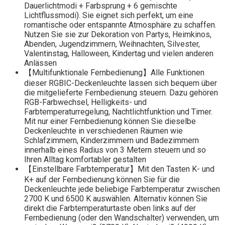
Dauerlichtmodi + Farbsprung + 6 gemischte
Lichtflussmodi). Sie eignet sich perfekt, um eine
romantische oder entspannte Atmosphäre zu schaffen.
Nutzen Sie sie zur Dekoration von Partys, Heimkinos,
Abenden, Jugendzimmern, Weihnachten, Silvester,
Valentinstag, Halloween, Kindertag und vielen anderen
Anlässen
【Multifunktionale Fernbedienung】Alle Funktionen
dieser RGBIC-Deckenleuchte lassen sich bequem über
die mitgelieferte Fernbedienung steuern. Dazu gehören
RGB-Farbwechsel, Helligkeits- und
Farbtemperaturregelung, Nachtlichtfunktion und Timer.
Mit nur einer Fernbedienung können Sie dieselbe
Deckenleuchte in verschiedenen Räumen wie
Schlafzimmern, Kinderzimmern und Badezimmern
innerhalb eines Radius von 3 Metern steuern und so
Ihren Alltag komfortabler gestalten
【Einstellbare Farbtemperatur】Mit den Tasten K- und
K+ auf der Fernbedienung können Sie für die
Deckenleuchte jede beliebige Farbtemperatur zwischen
2700 K und 6500 K auswählen. Alternativ können Sie
direkt die Farbtemperaturtaste oben links auf der
Fernbedienung (oder den Wandschalter) verwenden, um