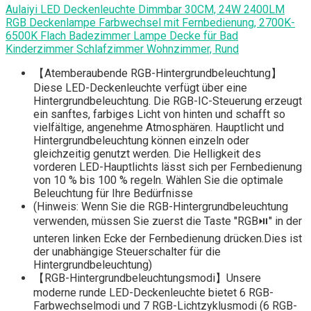
Aulaiyi LED Deckenleuchte Dimmbar 30CM, 24W 2400LM
RGB Deckenlampe Farbwechsel mit Fernbedienung, 2700K-
6500K Flach Badezimmer Lampe Decke für Bad
Kinderzimmer Schlafzimmer Wohnzimmer, Rund
【Atemberaubende RGB-Hintergrundbeleuchtung】
Diese LED-Deckenleuchte verfügt über eine
Hintergrundbeleuchtung. Die RGB-IC-Steuerung erzeugt
ein sanftes, farbiges Licht von hinten und schafft so
vielfältige, angenehme Atmosphären. Hauptlicht und
Hintergrundbeleuchtung können einzeln oder
gleichzeitig genutzt werden. Die Helligkeit des
vorderen LED-Hauptlichts lässt sich per Fernbedienung
von 10 % bis 100 % regeln. Wählen Sie die optimale
Beleuchtung für Ihre Bedürfnisse
(Hinweis: Wenn Sie die RGB-Hintergrundbeleuchtung
verwenden, müssen Sie zuerst die Taste "RGB⏯" in der
unteren linken Ecke der Fernbedienung drücken.Dies ist
der unabhängige Steuerschalter für die
Hintergrundbeleuchtung)
【RGB-Hintergrundbeleuchtungsmodi】Unsere
moderne runde LED-Deckenleuchte bietet 6 RGB-
Farbwechselmodi und 7 RGB-Lichtzyklusmodi (6 RGB-