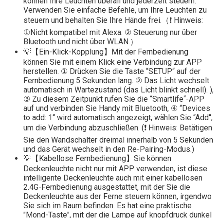
können Ihre Leuchten überall und jederzeit steuern.
Verwenden Sie einfache Befehle, um Ihre Leuchten zu
steuern und behalten Sie Ihre Hände frei.（❗ Hinweis:
①Nicht kompatibel mit Alexa. ② Steuerung nur über
Bluetooth und nicht über WLAN.）
💡【Ein-Klick-Kopplung】Mit der Fernbedienung
können Sie mit einem Klick eine Verbindung zur APP
herstellen. ① Drücken Sie die Taste “SETUP“ auf der
Fernbedienung 5 Sekunden lang. ② Das Licht wechselt
automatisch in Wartezustand (das Licht blinkt schnell). ),
③ Zu diesem Zeitpunkt rufen Sie die “Smartlife“-APP
auf und verbinden Sie Handy mit Bluetooth, ④ “Devices
to add: 1“ wird automatisch angezeigt, wählen Sie “Add“,
um die Verbindung abzuschließen. (❗ Hinweis: Betätigen
Sie den Wandschalter dreimal innerhalb von 5 Sekunden
und das Gerät wechselt in den Re-Pairing-Modus.)
💡【Kabellose Fernbedienung】Sie können
Deckenleuchte nicht nur mit APP verwenden, ist diese
intelligente Deckenleuchte auch mit einer kabellosen
2.4G-Fernbedienung ausgestattet, mit der Sie die
Deckenleuchte aus der Ferne steuern können, irgendwo
Sie sich im Raum befinden. Es hat eine praktische
"Mond-Taste", mit der die Lampe auf knopfdruck dunkel