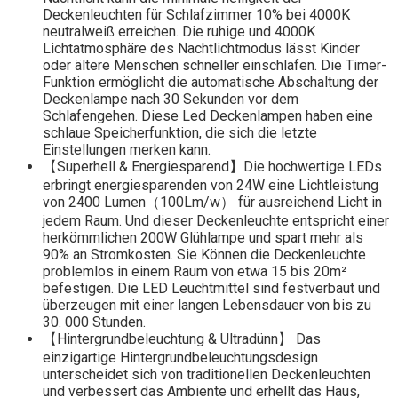
Deckenleuchten für Schlafzimmer 10% bei 4000K
neutralweiß erreichen. Die ruhige und 4000K
Lichtatmosphäre des Nachtlichtmodus lässt Kinder
oder ältere Menschen schneller einschlafen. Die Timer-
Funktion ermöglicht die automatische Abschaltung der
Deckenlampe nach 30 Sekunden vor dem
Schlafengehen. Diese Led Deckenlampen haben eine
schlaue Speicherfunktion, die sich die letzte
Einstellungen merken kann.
【Superhell & Energiesparend】Die hochwertige LEDs
erbringt energiesparenden von 24W eine Lichtleistung
von 2400 Lumen（100Lm/w） für ausreichend Licht in
jedem Raum. Und dieser Deckenleuchte entspricht einer
herkömmlichen 200W Glühlampe und spart mehr als
90% an Stromkosten. Sie Können die Deckenleuchte
problemlos in einem Raum von etwa 15 bis 20m²
befestigen. Die LED Leuchtmittel sind festverbaut und
überzeugen mit einer langen Lebensdauer von bis zu
30. 000 Stunden.
【Hintergrundbeleuchtung & Ultradünn】 Das
einzigartige Hintergrundbeleuchtungsdesign
unterscheidet sich von traditionellen Deckenleuchten
und verbessert das Ambiente und erhellt das Haus,