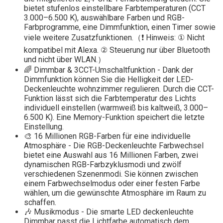
bietet stufenlos einstellbare Farbtemperaturen (CCT
3.000–6.500 K), auswählbare Farben und RGB-
Farbprogramme, eine Dimmfunktion, einen Timer sowie
viele weitere Zusatzfunktionen.（❗ Hinweis: ① Nicht
kompatibel mit Alexa. ② Steuerung nur über Bluetooth
und nicht über WLAN.）
🌈 Dimmbar & 3CCT-Umschaltfunktion - Dank der
Dimmfunktion können Sie die Helligkeit der LED-
Deckenleuchte wohnzimmer regulieren. Durch die CCT-
Funktion lässt sich die Farbtemperatur des Lichts
individuell einstellen (warmweiß bis kaltweiß, 3.000–
6.500 K). Eine Memory-Funktion speichert die letzte
Einstellung.
🎨 16 Millionen RGB-Farben für eine individuelle
Atmosphäre - Die RGB-Deckenleuchte Farbwechsel
bietet eine Auswahl aus 16 Millionen Farben, zwei
dynamischen RGB-Farbzyklusmodi und zwölf
verschiedenen Szenenmodi. Sie können zwischen
einem Farbwechselmodus oder einer festen Farbe
wählen, um die gewünschte Atmosphäre im Raum zu
schaffen.
🎶 Musikmodus - Die smarte LED deckenleuchte
Dimmbar passt die Lichtfarbe automatisch dem