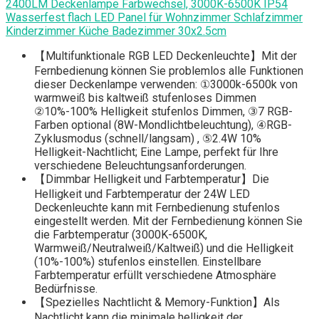
2400LM Deckenlampe Farbwechsel, 3000K-6500K IP54
Wasserfest flach LED Panel für Wohnzimmer Schlafzimmer
Kinderzimmer Küche Badezimmer 30x2.5cm
【Multifunktionale RGB LED Deckenleuchte】Mit der
Fernbedienung können Sie problemlos alle Funktionen
dieser Deckenlampe verwenden: ①3000k-6500k von
warmweiß bis kaltweiß stufenloses Dimmen
②10%-100% Helligkeit stufenlos Dimmen, ③7 RGB-
Farben optional (8W-Mondlichtbeleuchtung), ④RGB-
Zyklusmodus (schnell/langsam) , ⑤2.4W 10%
Helligkeit-Nachtlicht; Eine Lampe, perfekt für Ihre
verschiedene Beleuchtungsanforderungen.
【Dimmbar Helligkeit und Farbtemperatur】Die
Helligkeit und Farbtemperatur der 24W LED
Deckenleuchte kann mit Fernbedienung stufenlos
eingestellt werden. Mit der Fernbedienung können Sie
die Farbtemperatur (3000K-6500K,
Warmweiß/Neutralweiß/Kaltweiß) und die Helligkeit
(10%-100%) stufenlos einstellen. Einstellbare
Farbtemperatur erfüllt verschiedene Atmosphäre
Bedürfnisse.
【Spezielles Nachtlicht & Memory-Funktion】Als
Nachtlicht kann die minimale helligkeit der