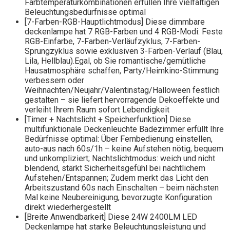
Farbtemperaturkombinationen erfüllen Ihre vielfältigen
Beleuchtungsbedürfnisse optimal
[7-Farben-RGB-Hauptlichtmodus] Diese dimmbare
deckenlampe hat 7 RGB-Farben und 4 RGB-Modi: Feste
RGB-Einfarbe, 7-Farben-Verläufzyklus, 7-Farben-
Sprungzyklus sowie exklusiven 3-Farben-Verlauf (Blau,
Lila, Hellblau).​Egal, ob Sie romantische/gemütliche
Hausatmosphäre schaffen, Party/Heimkino-Stimmung
verbessern oder
Weihnachten/Neujahr/Valentinstag/Halloween festlich
gestalten – sie liefert hervorragende Dekoeffekte und
verleiht Ihrem Raum sofort Lebendigkeit
[Timer + Nachtslicht + Speicherfunktion] Diese
multifunktionale Deckenleuchte Badezimmer erfüllt Ihre
Bedürfnisse optimal: Über Fernbedienung einstellen,
auto-aus nach 60s/1h – keine Aufstehen nötig, bequem
und unkompliziert; Nachtslichtmodus: weich und nicht
blendend, stärkt Sicherheitsgefühl bei nächtlichem
Aufstehen/Entspannen; Zudem merkt das Licht den
Arbeitszustand 60s nach Einschalten – beim nächsten
Mal keine Neubereinigung, bevorzugte Konfiguration
direkt wiederhergestellt
[Breite Anwendbarkeit] Diese 24W 2400LM LED
Deckenlampe hat starke Beleuchtungsleistung und