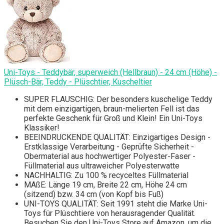
Uni-Toys - Teddybär, superweich (Hellbraun) - 24 cm (Höhe) -
Plüsch-Bär, Teddy - Plüschtier, Kuscheltier
SUPER FLAUSCHIG: Der besonders kuschelige Teddy
mit dem einzigartigen, braun-melierten Fell ist das
perfekte Geschenk für Groß und Klein! Ein Uni-Toys
Klassiker!
BEEINDRUCKENDE QUALITÄT: Einzigartiges Design -
Erstklassige Verarbeitung - Geprüfte Sicherheit -
Obermaterial aus hochwertiger Polyester-Faser -
Füllmaterial aus ultraweicher Polyesterwatte
NACHHALTIG: Zu 100 % recyceltes Füllmaterial
MAßE: Länge 19 cm, Breite 22 cm, Höhe 24 cm
(sitzend) bzw. 34 cm (von Kopf bis Fuß)
UNI-TOYS QUALITÄT: Seit 1991 steht die Marke Uni-
Toys für Plüschtiere von herausragender Qualität.
Besuchen Sie den Uni-Toys Store auf Amazon, um die