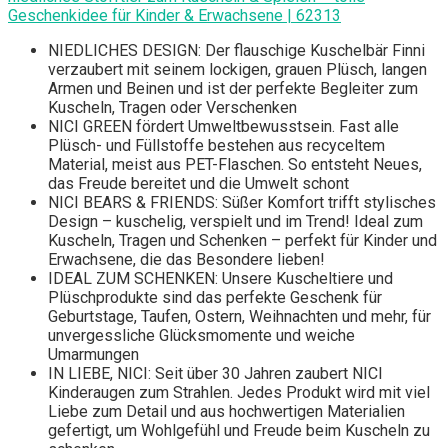
Geschenkidee für Kinder & Erwachsene | 62313
NIEDLICHES DESIGN: Der flauschige Kuschelbär Finni
verzaubert mit seinem lockigen, grauen Plüsch, langen
Armen und Beinen und ist der perfekte Begleiter zum
Kuscheln, Tragen oder Verschenken
NICI GREEN fördert Umweltbewusstsein. Fast alle
Plüsch- und Füllstoffe bestehen aus recyceltem
Material, meist aus PET-Flaschen. So entsteht Neues,
das Freude bereitet und die Umwelt schont
NICI BEARS & FRIENDS: Süßer Komfort trifft stylisches
Design – kuschelig, verspielt und im Trend! Ideal zum
Kuscheln, Tragen und Schenken – perfekt für Kinder und
Erwachsene, die das Besondere lieben!
IDEAL ZUM SCHENKEN: Unsere Kuscheltiere und
Plüschprodukte sind das perfekte Geschenk für
Geburtstage, Taufen, Ostern, Weihnachten und mehr, für
unvergessliche Glücksmomente und weiche
Umarmungen
IN LIEBE, NICI: Seit über 30 Jahren zaubert NICI
Kinderaugen zum Strahlen. Jedes Produkt wird mit viel
Liebe zum Detail und aus hochwertigen Materialien
gefertigt, um Wohlgefühl und Freude beim Kuscheln zu