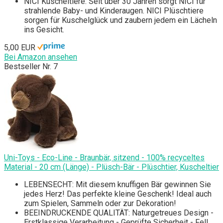
NICI Kuscheltiere: Seit über 30 Jahren sorgt NICI für
strahlende Baby- und Kinderaugen. NICI Plüschtiere
sorgen für Kuschelglück und zaubern jedem ein Lächeln
ins Gesicht.
5,00 EUR
Bei Amazon ansehen
Bestseller Nr. 7
Uni-Toys - Eco-Line - Braunbär, sitzend - 100% recyceltes
Material - 20 cm (Länge) - Plüsch-Bär - Plüschtier, Kuscheltier
LEBENSECHT: Mit diesem knuffigen Bär gewinnen Sie
jedes Herz! Das perfekte kleine Geschenk! Ideal auch
zum Spielen, Sammeln oder zur Dekoration!
BEEINDRUCKENDE QUALITÄT: Naturgetreues Design -
Erstklassige Verarbeitung - Geprüfte Sicherheit - Fell