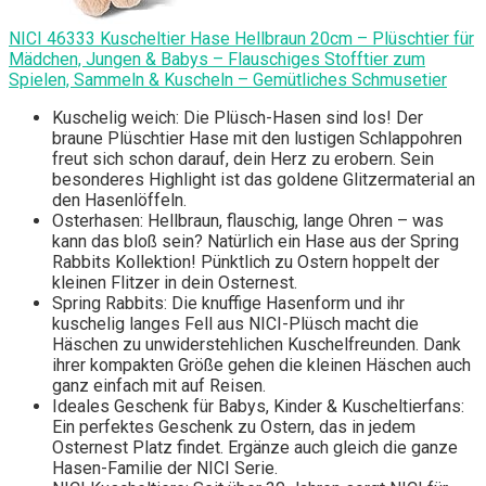
NICI 46333 Kuscheltier Hase Hellbraun 20cm – Plüschtier für
Mädchen, Jungen & Babys – Flauschiges Stofftier zum
Spielen, Sammeln & Kuscheln – Gemütliches Schmusetier
Kuschelig weich: Die Plüsch-Hasen sind los! Der
braune Plüschtier Hase mit den lustigen Schlappohren
freut sich schon darauf, dein Herz zu erobern. Sein
besonderes Highlight ist das goldene Glitzermaterial an
den Hasenlöffeln.
Osterhasen: Hellbraun, flauschig, lange Ohren – was
kann das bloß sein? Natürlich ein Hase aus der Spring
Rabbits Kollektion! Pünktlich zu Ostern hoppelt der
kleinen Flitzer in dein Osternest.
Spring Rabbits: Die knuffige Hasenform und ihr
kuschelig langes Fell aus NICI-Plüsch macht die
Häschen zu unwiderstehlichen Kuschelfreunden. Dank
ihrer kompakten Größe gehen die kleinen Häschen auch
ganz einfach mit auf Reisen.
Ideales Geschenk für Babys, Kinder & Kuscheltierfans:
Ein perfektes Geschenk zu Ostern, das in jedem
Osternest Platz findet. Ergänze auch gleich die ganze
Hasen-Familie der NICI Serie.