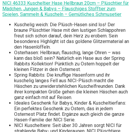
NICI 46333 Kuscheltier Hase Hellbraun 20cm – Plüschtier für
Mädchen, Jungen & Babys – Flauschiges Stofftier zum
Spielen, Sammeln & Kuscheln – Gemütliches Schmusetier
Kuschelig weich: Die Plüsch-Hasen sind los! Der
braune Plüschtier Hase mit den lustigen Schlappohren
freut sich schon darauf, dein Herz zu erobern. Sein
besonderes Highlight ist das goldene Glitzermaterial an
den Hasenlöffeln.
Osterhasen: Hellbraun, flauschig, lange Ohren – was
kann das bloß sein? Natürlich ein Hase aus der Spring
Rabbits Kollektion! Pünktlich zu Ostern hoppelt der
kleinen Flitzer in dein Osternest.
Spring Rabbits: Die knuffige Hasenform und ihr
kuschelig langes Fell aus NICI-Plüsch macht die
Häschen zu unwiderstehlichen Kuschelfreunden. Dank
ihrer kompakten Größe gehen die kleinen Häschen auch
ganz einfach mit auf Reisen.
Ideales Geschenk für Babys, Kinder & Kuscheltierfans:
Ein perfektes Geschenk zu Ostern, das in jedem
Osternest Platz findet. Ergänze auch gleich die ganze
Hasen-Familie der NICI Serie.
NICI Kuscheltiere: Seit über 30 Jahren sorgt NICI für
strahlende Baby- und Kinderaugen. NICI Plüschtiere