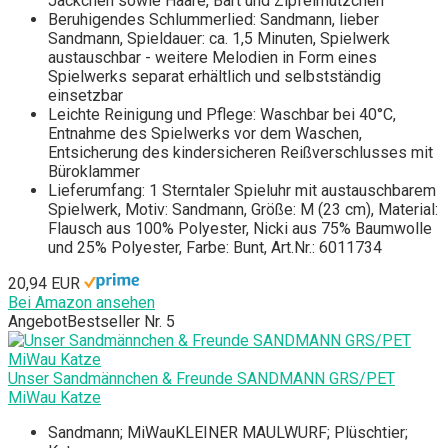
Jäckchen sowie Haare, Bart und Zipfelmützchen
Beruhigendes Schlummerlied: Sandmann, lieber
Sandmann, Spieldauer: ca. 1,5 Minuten, Spielwerk
austauschbar - weitere Melodien in Form eines
Spielwerks separat erhältlich und selbstständig
einsetzbar
Leichte Reinigung und Pflege: Waschbar bei 40°C,
Entnahme des Spielwerks vor dem Waschen,
Entsicherung des kindersicheren Reißverschlusses mit
Büroklammer
Lieferumfang: 1 Sterntaler Spieluhr mit austauschbarem
Spielwerk, Motiv: Sandmann, Größe: M (23 cm), Material:
Flausch aus 100% Polyester, Nicki aus 75% Baumwolle
und 25% Polyester, Farbe: Bunt, Art.Nr.: 6011734
20,94 EUR
Bei Amazon ansehen
Angebot
Bestseller Nr. 5
Unser Sandmännchen & Freunde SANDMANN GRS/PET
MiWau Katze
Sandmann; MiWauKLEINER MAULWURF; Plüschtier;