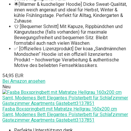
🌟[Warmer & kuscheliger Hoodie] Dicke Sweat-Qualität,
innen weich angeraut und ideal für Herbst, Winter &
kühle Frühlingstage. Perfekt für Alltag, Kindergarten &
Zuhause.
👕 [Bequemer Schnitt] Mit Kapuze, Rippbündchen und
Kängurutasche (falls vorhanden) für maximale
Bewegungsfreiheit und bequemen Sitz. Bleibt
formstabil auch nach vielen Wäschen.
✅ [Offizielles Lizenzprodukt] Der koaa „Sandmännchen
Mondschein“ Hoodie ist ein offiziell lizenziertes
Produkt – hochwertige Verarbeitung & authentische
Motive des beliebten Fernsehklassikers.
54,95 EUR
Bei Amazon ansehen
Neu
Fasba Boxspringbett mit Matratze Hellgrau 160x200 cm
Samt, Modernes Bett Elegantes Polsterbett für Schlafzimmer
Gästezimmer Apartments Gästebett3137851
Perfekte Unterstützung dank