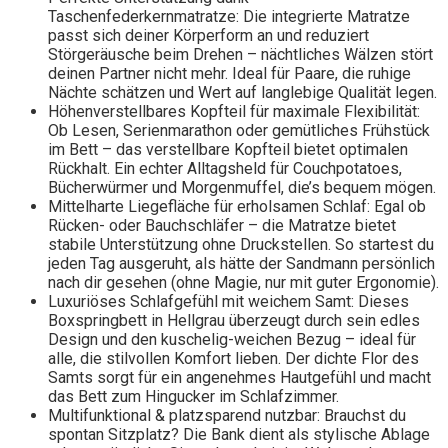
Taschenfederkernmatratze: Die integrierte Matratze
passt sich deiner Körperform an und reduziert
Störgeräusche beim Drehen – nächtliches Wälzen stört
deinen Partner nicht mehr. Ideal für Paare, die ruhige
Nächte schätzen und Wert auf langlebige Qualität legen.
Höhenverstellbares Kopfteil für maximale Flexibilität:
Ob Lesen, Serienmarathon oder gemütliches Frühstück
im Bett – das verstellbare Kopfteil bietet optimalen
Rückhalt. Ein echter Alltagsheld für Couchpotatoes,
Bücherwürmer und Morgenmuffel, die’s bequem mögen.
Mittelharte Liegefläche für erholsamen Schlaf: Egal ob
Rücken- oder Bauchschläfer – die Matratze bietet
stabile Unterstützung ohne Druckstellen. So startest du
jeden Tag ausgeruht, als hätte der Sandmann persönlich
nach dir gesehen (ohne Magie, nur mit guter Ergonomie).
Luxuriöses Schlafgefühl mit weichem Samt: Dieses
Boxspringbett in Hellgrau überzeugt durch sein edles
Design und den kuschelig-weichen Bezug – ideal für
alle, die stilvollen Komfort lieben. Der dichte Flor des
Samts sorgt für ein angenehmes Hautgefühl und macht
das Bett zum Hingucker im Schlafzimmer.
Multifunktional & platzsparend nutzbar: Brauchst du
spontan Sitzplatz? Die Bank dient als stylische Ablage