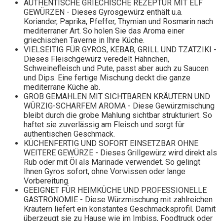
AUTHENTISCHE GRIECHISCHE REZEPTUR MIT ELF
GEWÜRZEN - Dieses Gyrosgewürz enthält u.a.
Koriander, Paprika, Pfeffer, Thymian und Rosmarin nach
mediterraner Art. So holen Sie das Aroma einer
griechischen Taverne in Ihre Küche.
VIELSEITIG FÜR GYROS, KEBAB, GRILL UND TZATZIKI -
Dieses Fleischgewürz veredelt Hähnchen,
Schweinefleisch und Pute, passt aber auch zu Saucen
und Dips. Eine fertige Mischung deckt die ganze
mediterrane Küche ab.
GROB GEMAHLEN MIT SICHTBAREN KRÄUTERN UND
WÜRZIG-SCHARFEM AROMA - Diese Gewürzmischung
bleibt durch die grobe Mahlung sichtbar strukturiert. So
haftet sie zuverlässig am Fleisch und sorgt für
authentischen Geschmack.
KÜCHENFERTIG UND SOFORT EINSETZBAR OHNE
WEITERE GEWÜRZE - Dieses Grillgewürz wird direkt als
Rub oder mit Öl als Marinade verwendet. So gelingt
Ihnen Gyros sofort, ohne Vorwissen oder lange
Vorbereitung.
GEEIGNET FÜR HEIMKÜCHE UND PROFESSIONELLE
GASTRONOMIE - Diese Würzmischung mit zahlreichen
Kräutern liefert ein konstantes Geschmacksprofil. Damit
überzeugt sie zu Hause wie im Imbiss, Foodtruck oder