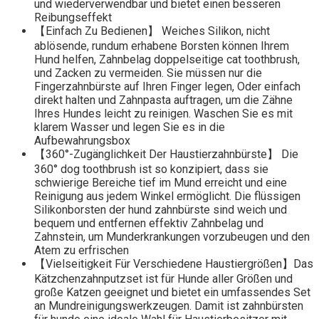
und wiederverwendbar und bietet einen besseren
Reibungseffekt
【Einfach Zu Bedienen】 Weiches Silikon, nicht
ablösende, rundum erhabene Borsten können Ihrem
Hund helfen, Zahnbelag doppelseitige cat toothbrush,
und Zacken zu vermeiden. Sie müssen nur die
Fingerzahnbürste auf Ihren Finger legen, Oder einfach
direkt halten und Zahnpasta auftragen, um die Zähne
Ihres Hundes leicht zu reinigen. Waschen Sie es mit
klarem Wasser und legen Sie es in die
Aufbewahrungsbox
【360°-Zugänglichkeit Der Haustierzahnbürste】 Die
360° dog toothbrush ist so konzipiert, dass sie
schwierige Bereiche tief im Mund erreicht und eine
Reinigung aus jedem Winkel ermöglicht. Die flüssigen
Silikonborsten der hund zahnbürste sind weich und
bequem und entfernen effektiv Zahnbelag und
Zahnstein, um Munderkrankungen vorzubeugen und den
Atem zu erfrischen
【Vielseitigkeit Für Verschiedene Haustiergrößen】Das
Kätzchenzahnputzset ist für Hunde aller Größen und
große Katzen geeignet und bietet ein umfassendes Set
an Mundreinigungswerkzeugen. Damit ist zahnbürsten