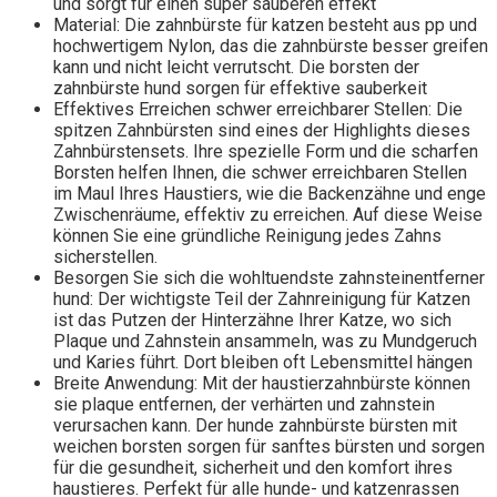
und sorgt für einen super sauberen effekt
Material: Die zahnbürste für katzen besteht aus pp und
hochwertigem Nylon, das die zahnbürste besser greifen
kann und nicht leicht verrutscht. Die borsten der
zahnbürste hund sorgen für effektive sauberkeit
Effektives Erreichen schwer erreichbarer Stellen: Die
spitzen Zahnbürsten sind eines der Highlights dieses
Zahnbürstensets. Ihre spezielle Form und die scharfen
Borsten helfen Ihnen, die schwer erreichbaren Stellen
im Maul Ihres Haustiers, wie die Backenzähne und enge
Zwischenräume, effektiv zu erreichen. Auf diese Weise
können Sie eine gründliche Reinigung jedes Zahns
sicherstellen.
Besorgen Sie sich die wohltuendste zahnsteinentferner
hund: Der wichtigste Teil der Zahnreinigung für Katzen
ist das Putzen der Hinterzähne Ihrer Katze, wo sich
Plaque und Zahnstein ansammeln, was zu Mundgeruch
und Karies führt. Dort bleiben oft Lebensmittel hängen
Breite Anwendung: Mit der haustierzahnbürste können
sie plaque entfernen, der verhärten und zahnstein
verursachen kann. Der hunde zahnbürste bürsten mit
weichen borsten sorgen für sanftes bürsten und sorgen
für die gesundheit, sicherheit und den komfort ihres
haustieres. Perfekt für alle hunde- und katzenrassen