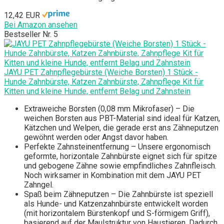
12,42 EUR
Bei Amazon ansehen
Bestseller Nr. 5
JAYU PET Zahnpflegebürste (Weiche Borsten) 1 Stück -
Hunde Zahnbürste, Katzen Zahnbürste, Zahnpflege Kit für
Kitten und kleine Hunde, entfernt Belag und Zahnstein
Extraweiche Borsten (0,08 mm Mikrofaser) – Die
weichen Borsten aus PBT-Material sind ideal für Katzen,
Kätzchen und Welpen, die gerade erst ans Zähneputzen
gewöhnt werden oder Angst davor haben.
Perfekte Zahnsteinentfernung – Unsere ergonomisch
geformte, horizontale Zahnbürste eignet sich für spitze
und gebogene Zähne sowie empfindliches Zahnfleisch.
Noch wirksamer in Kombination mit dem JAYU PET
Zahngel.​
Spaß beim Zähneputzen – Die Zahnbürste ist speziell
als Hunde- und Katzenzahnbürste entwickelt worden
(mit horizontalem Bürstenkopf und S-förmigem Griff),
basierend auf der Maulstruktur von Haustieren. Dadurch