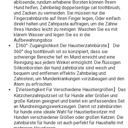
ablösende, rundum erhabene Borsten können Ihrem
Hund helfen, Zahnbelag doppelseitige cat toothbrush,
und Zacken zu vermeiden. Sie müssen nur die
Fingerzahnbürste auf Ihren Finger legen, Oder einfach
direkt halten und Zahnpasta auftragen, um die Zähne
Ihres Hundes leicht zu reinigen. Waschen Sie es mit
klarem Wasser und legen Sie es in die
Aufbewahrungsbox
【360°-Zugänglichkeit Der Haustierzahnbürste】 Die
360° dog toothbrush ist so konzipiert, dass sie
schwierige Bereiche tief im Mund erreicht und eine
Reinigung aus jedem Winkel ermöglicht. Die flüssigen
Silikonborsten der hund zahnbürste sind weich und
bequem und entfernen effektiv Zahnbelag und
Zahnstein, um Munderkrankungen vorzubeugen und den
Atem zu erfrischen
【Vielseitigkeit Für Verschiedene Haustiergrößen】Das
Kätzchenzahnputzset ist für Hunde aller Größen und
große Katzen geeignet und bietet ein umfassendes Set
an Mundreinigungswerkzeugen. Damit ist zahnbürsten
für hunde eine ideale Wahl für Haustierbesitzer mit
Hunden verschiedener Größen oder großen Katzen. Die
zahnbürste für hunde ist auch perfekt für Haushalte mit