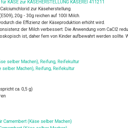
 für KÄSE zur KÄSEHERSTELLUNG KÄSEREI 411211
Calciumchlorid zur Käseherstellung.
(E509), 20g - 30g reichen auf 100l Milch.
odurch die Effizienz der Käseproduktion erhöht wird.
Konsistenz der Milch verbessert. Die Anwendung vom CaCl2 reduz
oskopisch ist, daher fern von Kinder aufbewahrt werden sollte. W
 selber Machen), Reifung, Reifekultur
spricht ca. 0,5 g)
ren