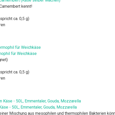
 Camembert (Käse selber Machen)
 Camembert kennt!
spricht ca. 0,5 g)
ren
mophil für Weichkäse
gnet)
spricht ca. 0,5 g)
ren
äse - 50L, Emmentaler, Gouda, Mozzarella
einer Mischung aus mesophilen und thermophilen Bakterien könne