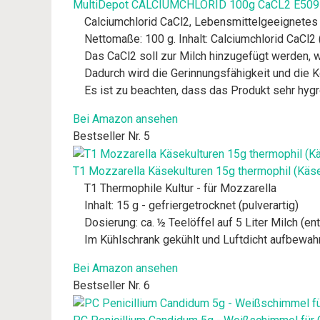
MultiDepot CALCIUMCHLORID 100g CaCL2 E509
Calciumchlorid CaCl2, Lebensmittelgeeignetes 
Nettomaße: 100 g. Inhalt: Calciumchlorid CaCl2 
Das CaCl2 soll zur Milch hinzugefügt werden, w
Dadurch wird die Gerinnungsfähigkeit und die 
Es ist zu beachten, dass das Produkt sehr hygr
Bei Amazon ansehen
Bestseller Nr. 5
T1 Mozzarella Käsekulturen 15g thermophil (Käse
T1 Thermophile Kultur - für Mozzarella
Inhalt: 15 g - gefriergetrocknet (pulverartig)
Dosierung: ca. ½ Teelöffel auf 5 Liter Milch (ent
Im Kühlschrank gekühlt und Luftdicht aufbewah
Bei Amazon ansehen
Bestseller Nr. 6