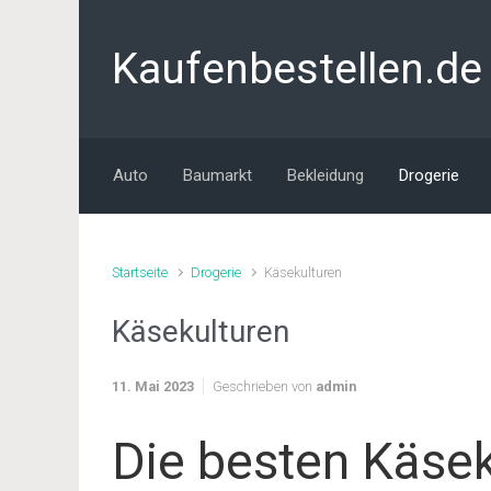
Zum Hauptinhalt springen
Kaufenbestellen.de
Auto
Baumarkt
Bekleidung
Drogerie
Startseite
Drogerie
Käsekulturen
Käsekulturen
11. Mai 2023
Geschrieben von
admin
Die besten Käsek