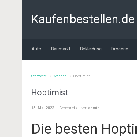
Zum Hauptinhalt springen
Kaufenbestellen.de
Auto
Baumarkt
Bekleidung
Drogerie
Startseite
Wohnen
Hoptimist
Hoptimist
15. Mai 2023
Geschrieben von
admin
Die besten Hopti