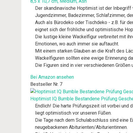
8,5 x 10,7 cm, Medium, Ash
Der skandinavische Hoptimist ist der Inbegriff
Jugendzimmer, Badezimmer, Schlafzimmer, den 
Auch als Bürodeko oder Tischdeko - z.B. für d
eignet sich der fröhliche und optimistische Hop
Die lustige kleine Wackelfigur verbreitet mit 
Emotionen, wo auch immer sie auftaucht.
Mit einem starken Glauben an die Kraft des Lä
Wackelfiguren sollten eine ewige Erinnerung dar
Die Figuren sind in vier verschiedenen Größen u
Bei Amazon ansehen
Bestseller Nr. 7
Hoptimist IQ Bumble Bestandene Prüfung Geschenk
Endlich! Die harte Prüfungszeit ist vorbei und
liegt optimistisch vor unseren Füßen.
Die Tage nach dem Schulabschluss sind eine Er
neugebackenen Abiturienten/Abiturientinnen.