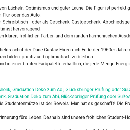
 von Lächeln, Optimismus und guter Laune. Die Figur ist perfekt
Flur oder das Auto.
en Schreibtisch - oder als Geschenk, Gastgeschenk, Abschiedsg
timist hervorragend.
ihren klaren, fröhlichen Farben und dem runden harmonischen Aus
chelns schuf der Däne Gustav Ehrenreich Ende der 1960er Jahre
an bilden, positiv und optimistisch zu bleiben.
nd in einer breiten Farbpalette erhältlich, die jede Menge Energi
, Graduation Deko zum Abi, Glücksbringer Prüfung oder Süßes A
 die Studentenmütze ist der Beweis: Man hat es geschafft! Die F
innerung fürs Leben. Deshalb sind unsere fröhlichen Student-Ho