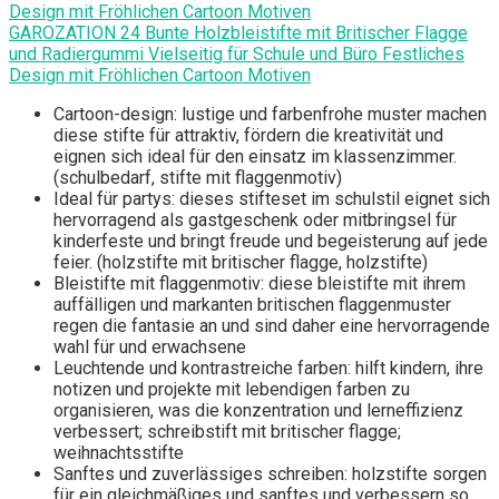
GAROZATION 24 Bunte Holzbleistifte mit Britischer Flagge
und Radiergummi Vielseitig für Schule und Büro Festliches
Design mit Fröhlichen Cartoon Motiven
Cartoon-design: lustige und farbenfrohe muster machen
diese stifte für attraktiv, fördern die kreativität und
eignen sich ideal für den einsatz im klassenzimmer.
(schulbedarf, stifte mit flaggenmotiv)
Ideal für partys: dieses stifteset im schulstil eignet sich
hervorragend als gastgeschenk oder mitbringsel für
kinderfeste und bringt freude und begeisterung auf jede
feier. (holzstifte mit britischer flagge, holzstifte)
Bleistifte mit flaggenmotiv: diese bleistifte mit ihrem
auffälligen und markanten britischen flaggenmuster
regen die fantasie an und sind daher eine hervorragende
wahl für und erwachsene
Leuchtende und kontrastreiche farben: hilft kindern, ihre
notizen und projekte mit lebendigen farben zu
organisieren, was die konzentration und lerneffizienz
verbessert; schreibstift mit britischer flagge;
weihnachtsstifte
Sanftes und zuverlässiges schreiben: holzstifte sorgen
für ein gleichmäßiges und sanftes und verbessern so