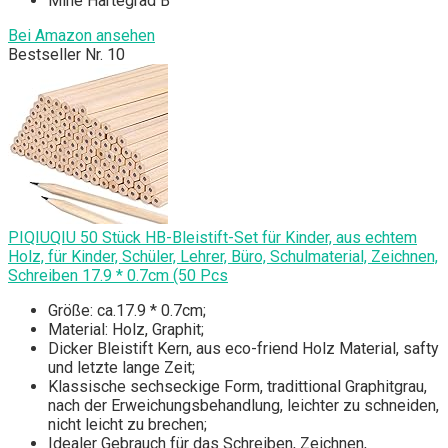
Mine Härtegrad B
Bei Amazon ansehen
Bestseller Nr. 10
PIQIUQIU 50 Stück HB-Bleistift-Set für Kinder, aus echtem
Holz, für Kinder, Schüler, Lehrer, Büro, Schulmaterial, Zeichnen,
Schreiben 17.9 * 0.7cm (50 Pcs
Größe: ca.17.9 * 0.7cm;
Material: Holz, Graphit;
Dicker Bleistift Kern, aus eco-friend Holz Material, safty
und letzte lange Zeit;
Klassische sechseckige Form, tradittional Graphitgrau,
nach der Erweichungsbehandlung, leichter zu schneiden,
nicht leicht zu brechen;
Idealer Gebrauch für das Schreiben, Zeichnen,