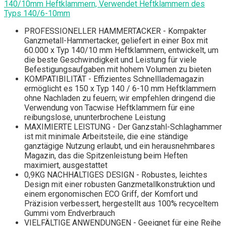
140/10mm Heftklammern, Verwendet Heftklammern des
Typs 140/6-10mm
PROFESSIONELLER HAMMERTACKER - Kompakter
Ganzmetall-Hammertacker, geliefert in einer Box mit
60.000 x Typ 140/10 mm Heftklammern, entwickelt, um
die beste Geschwindigkeit und Leistung für viele
Befestigungsaufgaben mit hohem Volumen zu bieten
KOMPATIBILITÄT - Effizientes Schnelllademagazin
ermöglicht es 150 x Typ 140 / 6-10 mm Heftklammern
ohne Nachladen zu feuern; wir empfehlen dringend die
Verwendung von Tacwise Heftklammern für eine
reibungslose, ununterbrochene Leistung
MAXIMIERTE LEISTUNG - Der Ganzstahl-Schlaghammer
ist mit minimale Arbeitsteile, die eine ständige
ganztägige Nutzung erlaubt, und ein herausnehmbares
Magazin, das die Spitzenleistung beim Heften
maximiert, ausgestattet
0,9KG NACHHALTIGES DESIGN - Robustes, leichtes
Design mit einer robusten Ganzmetallkonstruktion und
einem ergonomischen ECO Griff, der Komfort und
Präzision verbessert, hergestellt aus 100% recyceltem
Gummi vom Endverbrauch
VIELFÄLTIGE ANWENDUNGEN - Geeignet für eine Reihe