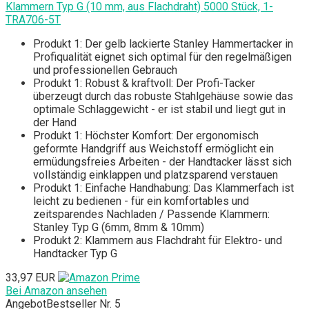
Klammern Typ G (10 mm, aus Flachdraht) 5000 Stück, 1-
TRA706-5T
Produkt 1: Der gelb lackierte Stanley Hammertacker in
Profiqualität eignet sich optimal für den regelmäßigen
und professionellen Gebrauch
Produkt 1: Robust & kraftvoll: Der Profi-Tacker
überzeugt durch das robuste Stahlgehäuse sowie das
optimale Schlaggewicht - er ist stabil und liegt gut in
der Hand
Produkt 1: Höchster Komfort: Der ergonomisch
geformte Handgriff aus Weichstoff ermöglicht ein
ermüdungsfreies Arbeiten - der Handtacker lässt sich
vollständig einklappen und platzsparend verstauen
Produkt 1: Einfache Handhabung: Das Klammerfach ist
leicht zu bedienen - für ein komfortables und
zeitsparendes Nachladen / Passende Klammern:
Stanley Typ G (6mm, 8mm & 10mm)
Produkt 2: Klammern aus Flachdraht für Elektro- und
Handtacker Typ G
33,97 EUR
Bei Amazon ansehen
Angebot
Bestseller Nr. 5