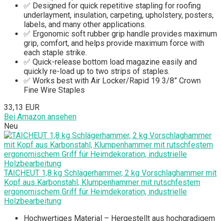
✅ Designed for quick repetitive stapling for roofing
underlayment, insulation, carpeting, upholstery, posters,
labels, and many other applications.
✅ Ergonomic soft rubber grip handle provides maximum
grip, comfort, and helps provide maximum force with
each staple strike.
✅ Quick-release bottom load magazine easily and
quickly re-load up to two strips of staples.
✅ Works best with Air Locker/Rapid 19 3/8” Crown
Fine Wire Staples
33,13 EUR
Bei Amazon ansehen
Neu
TAICHEUT 1,8 kg Schlägerhammer, 2 kg Vorschlaghammer mit
Kopf aus Karbonstahl, Klumpenhammer mit rutschfestem
ergonomischem Griff für Heimdekoration, industrielle
Holzbearbeitung
Hochwertiges Material – Hergestellt aus hochgradigem