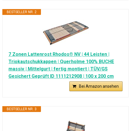
BESTSELLER NR. 2
7 Zonen Lattenrost Rhodos® NV | 44 Leisten |
Triokautschukkappen | Querholme 100% BUCHE
massiv | Mittelgurt | fertig montiert | TÜV/GS
Gesichert Geprüft ID 1111212908 | 100 x 200 cm
Bei Amazon ansehen
BESTSELLER NR. 3