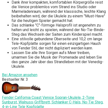
Dank ihrer kompakten, komfortablen Körpergröße reist
die Venice problemlos vom Strand ins Studio oder
Marmeladenraum, während der klassische, leichte Klang
beibehalten wird, der die Ukulele zu einem "Must-Have"
für die heutigen Spieler gemacht hat.
Das schlanke "C"-förmige Halsprofil ist angenehm zu
halten und leicht zu spielen, während der No-Tie-Binde-
Steg das Wechseln der Saiten zum Kinderspiel macht.
Eine stilvolle gebundene Oberseite und 10,2 cm lange
Tele-Kopfplatte sorgen für einen einzigartigen Hauch
von Fender Stil, der nicht dupliziert werden kann.
Lassen Sie alle Ihre Sorgen aufs Meer treiben,
umarmen Sie die Musik der Promenade und leben Sie
das ganze Jahr über das Strandleben mit der Venedig-
Ukulele.
Bei Amazon ansehen
Bestseller Nr. 3
Fender California Coast Venice Sopran-Ukulele, 2-Tone
Sunburst, Walnuss-Griffbrett, Schlanker C-Hals, No-Tie Steg,
4-in-Line Tele Kopfplatte