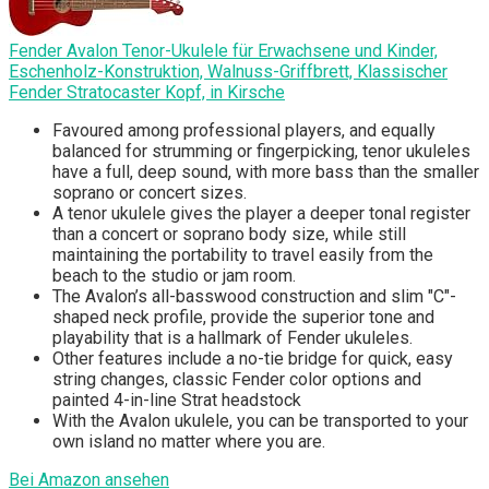
Fender Avalon Tenor-Ukulele für Erwachsene und Kinder,
Eschenholz-Konstruktion, Walnuss-Griffbrett, Klassischer
Fender Stratocaster Kopf, in Kirsche
Favoured among professional players, and equally
balanced for strumming or fingerpicking, tenor ukuleles
have a full, deep sound, with more bass than the smaller
soprano or concert sizes.
A tenor ukulele gives the player a deeper tonal register
than a concert or soprano body size, while still
maintaining the portability to travel easily from the
beach to the studio or jam room.
The Avalon’s all-basswood construction and slim "C"-
shaped neck profile, provide the superior tone and
playability that is a hallmark of Fender ukuleles.
Other features include a no-tie bridge for quick, easy
string changes, classic Fender color options and
painted 4-in-line Strat headstock
With the Avalon ukulele, you can be transported to your
own island no matter where you are.
Bei Amazon ansehen