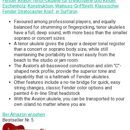
Fender Avalon Tenor-Ukulele für Erwachsene und Kinder,
Eschenholz-Konstruktion, Walnuss-Griffbrett, Klassischer
Fender Stratocaster Kopf, in Surfgrün
Favoured among professional players, and equally
balanced for strumming or fingerpicking, tenor ukuleles
have a full, deep sound, with more bass than the smaller
soprano or concert sizes.
A tenor ukulele gives the player a deeper tonal register
than a concert or soprano body size, while still
maintaining the portability to travel easily from the
beach to the studio or jam room.
The Avalon’s all-basswood construction and slim "C"-
shaped neck profile, provide the superior tone and
playability that is a hallmark of Fender ukuleles.
Other features include a no-tie bridge for quick, easy
string changes, classic Fender color options and
painted 4-in-line Strat headstock
With the Avalon ukulele, you can be transported to your
own island no matter where you are.
Bei Amazon ansehen
Bestseller Nr. 5