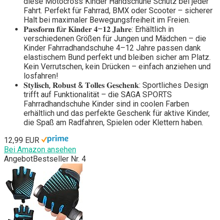
diese Motocross Kinder Handschuhe Schutz bei jeder
Fahrt. Perfekt für Fahrrad, BMX oder Scooter – sicherer
Halt bei maximaler Bewegungsfreiheit im Freien.
𝐏𝐚𝐬𝐬𝐟𝐨𝐫𝐦 𝐟ü𝐫 𝐊𝐢𝐧𝐝𝐞𝐫 𝟒–𝟏𝟐 𝐉𝐚𝐡𝐫𝐞: Erhältlich in
verschiedenen Größen für Jungen und Mädchen – die
Kinder Fahrradhandschuhe 4–12 Jahre passen dank
elastischem Bund perfekt und bleiben sicher am Platz.
Kein Verrutschen, kein Drücken – einfach anziehen und
losfahren!
𝐒𝐭𝐲𝐥𝐢𝐬𝐜𝐡, 𝐑𝐨𝐛𝐮𝐬𝐭 & 𝐓𝐨𝐥𝐥𝐞𝐬 𝐆𝐞𝐬𝐜𝐡𝐞𝐧𝐤: Sportliches Design
trifft auf Funktionalität – die SAGA SPORTS
Fahrradhandschuhe Kinder sind in coolen Farben
erhältlich und das perfekte Geschenk für aktive Kinder,
die Spaß am Radfahren, Spielen oder Klettern haben.
12,99 EUR
Bei Amazon ansehen
Angebot
Bestseller Nr. 4