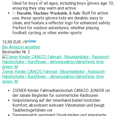
Ideal for boys of all ages, including boys gloves age 10,
ensuring they stay warm and active.
✨ 𝐃𝐮𝐫𝐚𝐛𝐥𝐞, 𝐌𝐚𝐜𝐡𝐢𝐧𝐞-𝐖𝐚𝐬𝐡𝐚𝐛𝐥𝐞, & 𝐒𝐚𝐟𝐞: Built for active
use, these sports gloves kids are durable, easy to
clean, and feature a reflector logo for enhanced safety.
Perfect for outdoor adventures, whether playing
football, cycling, or other winter sports.
13,99 EUR
Bei Amazon ansehen
Bestseller Nr. 2
Ziener Kinder CANIZO Fahrrad-, Mountainbike-, Radsport-
Handschuhe | Kurzfinger - atmungsaktiv/dämpfend, lime
green, M
ZIENER Kinder Fahrradhandschuh CANIZO JUNIOR ist
der ideale Begleiter für sommerliche Radtouren
Gelpolsterung auf der Innenhand bietet höchsten
Komfort, absorbiert wirksam Vibrationen und beugt
Taubheitsgefühlen vor
Daumenpatch verringert Druckstellen und integrierte