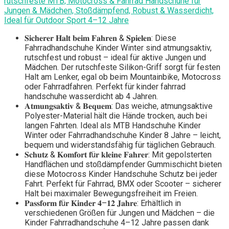
rutschfeste MTB, Motocross & Fahrrad Handschuhe für
Jungen & Mädchen, Stoßdämpfend, Robust & Wasserdicht,
Ideal für Outdoor Sport 4–12 Jahre
𝐒𝐢𝐜𝐡𝐞𝐫𝐞𝐫 𝐇𝐚𝐥𝐭 𝐛𝐞𝐢𝐦 𝐅𝐚𝐡𝐫𝐞𝐧 & 𝐒𝐩𝐢𝐞𝐥𝐞𝐧: Diese
Fahrradhandschuhe Kinder Winter sind atmungsaktiv,
rutschfest und robust – ideal für aktive Jungen und
Mädchen. Der rutschfeste Silikon-Griff sorgt für festen
Halt am Lenker, egal ob beim Mountainbike, Motocross
oder Fahrradfahren. Perfekt für kinder fahrrad
handschuhe wasserdicht ab 4 Jahren.
𝐀𝐭𝐦𝐮𝐧𝐠𝐬𝐚𝐤𝐭𝐢𝐯 & 𝐁𝐞𝐪𝐮𝐞𝐦: Das weiche, atmungsaktive
Polyester-Material hält die Hände trocken, auch bei
langen Fahrten. Ideal als MTB Handschuhe Kinder
Winter oder Fahrradhandschuhe Kinder 8 Jahre – leicht,
bequem und widerstandsfähig für täglichen Gebrauch.
𝐒𝐜𝐡𝐮𝐭𝐳 & 𝐊𝐨𝐦𝐟𝐨𝐫𝐭 𝐟ü𝐫 𝐤𝐥𝐞𝐢𝐧𝐞 𝐅𝐚𝐡𝐫𝐞𝐫: Mit gepolsterten
Handflächen und stoßdämpfender Gummischicht bieten
diese Motocross Kinder Handschuhe Schutz bei jeder
Fahrt. Perfekt für Fahrrad, BMX oder Scooter – sicherer
Halt bei maximaler Bewegungsfreiheit im Freien.
𝐏𝐚𝐬𝐬𝐟𝐨𝐫𝐦 𝐟ü𝐫 𝐊𝐢𝐧𝐝𝐞𝐫 𝟒–𝟏𝟐 𝐉𝐚𝐡𝐫𝐞: Erhältlich in
verschiedenen Größen für Jungen und Mädchen – die
Kinder Fahrradhandschuhe 4–12 Jahre passen dank