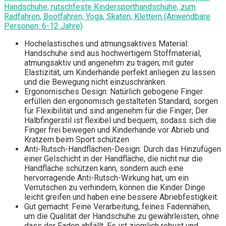
Handschuhe, rutschfeste Kindersporthandschuhe, zum
Radfahren, Bootfahren, Yoga, Skaten, Klettern (Anwendbare
Personen: 6-12 Jahre)
Hochelastisches und atmungsaktives Material:
Handschuhe sind aus hochwertigem Stoffmaterial,
atmungsaktiv und angenehm zu tragen; mit guter
Elastizität, um Kinderhände perfekt anliegen zu lassen
und die Bewegung nicht einzuschränken.
Ergonomisches Design: Natürlich gebogene Finger
erfüllen den ergonomisch gestalteten Standard, sorgen
für Flexibilität und sind angenehm für die Finger; Der
Halbfingerstil ist flexibel und bequem, sodass sich die
Finger frei bewegen und Kinderhände vor Abrieb und
Kratzern beim Sport schützen
Anti-Rutsch-Handflächen-Design: Durch das Hinzufügen
einer Gelschicht in der Handfläche, die nicht nur die
Handfläche schützen kann, sondern auch eine
hervorragende Anti-Rutsch-Wirkung hat, um ein
Verrutschen zu verhindern, können die Kinder Dinge
leicht greifen und haben eine bessere Abriebfestigkeit.
Gut gemacht: Feine Verarbeitung, feines Fadennähen,
um die Qualität der Handschuhe zu gewährleisten, ohne
dass der Faden abfällt. Es ist ziemlich robust und