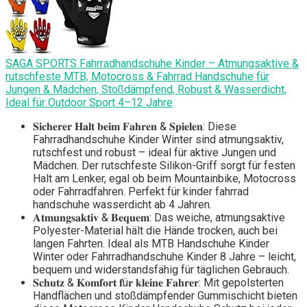
SAGA SPORTS Fahrradhandschuhe Kinder – Atmungsaktive &
rutschfeste MTB, Motocross & Fahrrad Handschuhe für
Jungen & Mädchen, Stoßdämpfend, Robust & Wasserdicht,
Ideal für Outdoor Sport 4–12 Jahre
𝐒𝐢𝐜𝐡𝐞𝐫𝐞𝐫 𝐇𝐚𝐥𝐭 𝐛𝐞𝐢𝐦 𝐅𝐚𝐡𝐫𝐞𝐧 & 𝐒𝐩𝐢𝐞𝐥𝐞𝐧: Diese
Fahrradhandschuhe Kinder Winter sind atmungsaktiv,
rutschfest und robust – ideal für aktive Jungen und
Mädchen. Der rutschfeste Silikon-Griff sorgt für festen
Halt am Lenker, egal ob beim Mountainbike, Motocross
oder Fahrradfahren. Perfekt für kinder fahrrad
handschuhe wasserdicht ab 4 Jahren.
𝐀𝐭𝐦𝐮𝐧𝐠𝐬𝐚𝐤𝐭𝐢𝐯 & 𝐁𝐞𝐪𝐮𝐞𝐦: Das weiche, atmungsaktive
Polyester-Material hält die Hände trocken, auch bei
langen Fahrten. Ideal als MTB Handschuhe Kinder
Winter oder Fahrradhandschuhe Kinder 8 Jahre – leicht,
bequem und widerstandsfähig für täglichen Gebrauch.
𝐒𝐜𝐡𝐮𝐭𝐳 & 𝐊𝐨𝐦𝐟𝐨𝐫𝐭 𝐟ü𝐫 𝐤𝐥𝐞𝐢𝐧𝐞 𝐅𝐚𝐡𝐫𝐞𝐫: Mit gepolsterten
Handflächen und stoßdämpfender Gummischicht bieten