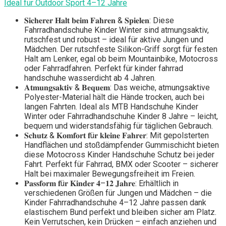
Ideal für Outdoor Sport 4–12 Jahre
𝐒𝐢𝐜𝐡𝐞𝐫𝐞𝐫 𝐇𝐚𝐥𝐭 𝐛𝐞𝐢𝐦 𝐅𝐚𝐡𝐫𝐞𝐧 & 𝐒𝐩𝐢𝐞𝐥𝐞𝐧: Diese
Fahrradhandschuhe Kinder Winter sind atmungsaktiv,
rutschfest und robust – ideal für aktive Jungen und
Mädchen. Der rutschfeste Silikon-Griff sorgt für festen
Halt am Lenker, egal ob beim Mountainbike, Motocross
oder Fahrradfahren. Perfekt für kinder fahrrad
handschuhe wasserdicht ab 4 Jahren.
𝐀𝐭𝐦𝐮𝐧𝐠𝐬𝐚𝐤𝐭𝐢𝐯 & 𝐁𝐞𝐪𝐮𝐞𝐦: Das weiche, atmungsaktive
Polyester-Material hält die Hände trocken, auch bei
langen Fahrten. Ideal als MTB Handschuhe Kinder
Winter oder Fahrradhandschuhe Kinder 8 Jahre – leicht,
bequem und widerstandsfähig für täglichen Gebrauch.
𝐒𝐜𝐡𝐮𝐭𝐳 & 𝐊𝐨𝐦𝐟𝐨𝐫𝐭 𝐟ü𝐫 𝐤𝐥𝐞𝐢𝐧𝐞 𝐅𝐚𝐡𝐫𝐞𝐫: Mit gepolsterten
Handflächen und stoßdämpfender Gummischicht bieten
diese Motocross Kinder Handschuhe Schutz bei jeder
Fahrt. Perfekt für Fahrrad, BMX oder Scooter – sicherer
Halt bei maximaler Bewegungsfreiheit im Freien.
𝐏𝐚𝐬𝐬𝐟𝐨𝐫𝐦 𝐟ü𝐫 𝐊𝐢𝐧𝐝𝐞𝐫 𝟒–𝟏𝟐 𝐉𝐚𝐡𝐫𝐞: Erhältlich in
verschiedenen Größen für Jungen und Mädchen – die
Kinder Fahrradhandschuhe 4–12 Jahre passen dank
elastischem Bund perfekt und bleiben sicher am Platz.
Kein Verrutschen, kein Drücken – einfach anziehen und