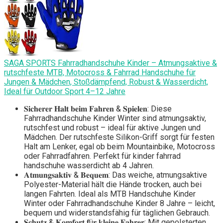
SAGA SPORTS Fahrradhandschuhe Kinder – Atmungsaktive &
rutschfeste MTB, Motocross & Fahrrad Handschuhe für
Jungen & Mädchen, Stoßdämpfend, Robust & Wasserdicht,
Ideal für Outdoor Sport 4–12 Jahre
𝐒𝐢𝐜𝐡𝐞𝐫𝐞𝐫 𝐇𝐚𝐥𝐭 𝐛𝐞𝐢𝐦 𝐅𝐚𝐡𝐫𝐞𝐧 & 𝐒𝐩𝐢𝐞𝐥𝐞𝐧: Diese
Fahrradhandschuhe Kinder Winter sind atmungsaktiv,
rutschfest und robust – ideal für aktive Jungen und
Mädchen. Der rutschfeste Silikon-Griff sorgt für festen
Halt am Lenker, egal ob beim Mountainbike, Motocross
oder Fahrradfahren. Perfekt für kinder fahrrad
handschuhe wasserdicht ab 4 Jahren.
𝐀𝐭𝐦𝐮𝐧𝐠𝐬𝐚𝐤𝐭𝐢𝐯 & 𝐁𝐞𝐪𝐮𝐞𝐦: Das weiche, atmungsaktive
Polyester-Material hält die Hände trocken, auch bei
langen Fahrten. Ideal als MTB Handschuhe Kinder
Winter oder Fahrradhandschuhe Kinder 8 Jahre – leicht,
bequem und widerstandsfähig für täglichen Gebrauch.
𝐒𝐜𝐡𝐮𝐭𝐳 & 𝐊𝐨𝐦𝐟𝐨𝐫𝐭 𝐟ü𝐫 𝐤𝐥𝐞𝐢𝐧𝐞 𝐅𝐚𝐡𝐫𝐞𝐫: Mit gepolsterten