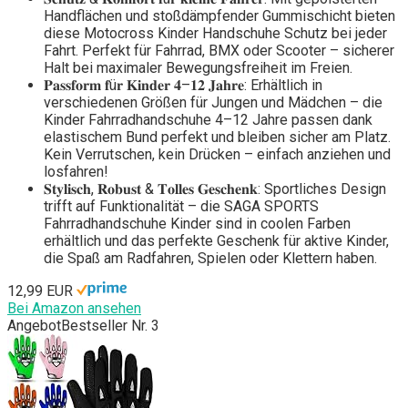
Handflächen und stoßdämpfender Gummischicht bieten
diese Motocross Kinder Handschuhe Schutz bei jeder
Fahrt. Perfekt für Fahrrad, BMX oder Scooter – sicherer
Halt bei maximaler Bewegungsfreiheit im Freien.
𝐏𝐚𝐬𝐬𝐟𝐨𝐫𝐦 𝐟ü𝐫 𝐊𝐢𝐧𝐝𝐞𝐫 𝟒–𝟏𝟐 𝐉𝐚𝐡𝐫𝐞: Erhältlich in
verschiedenen Größen für Jungen und Mädchen – die
Kinder Fahrradhandschuhe 4–12 Jahre passen dank
elastischem Bund perfekt und bleiben sicher am Platz.
Kein Verrutschen, kein Drücken – einfach anziehen und
losfahren!
𝐒𝐭𝐲𝐥𝐢𝐬𝐜𝐡, 𝐑𝐨𝐛𝐮𝐬𝐭 & 𝐓𝐨𝐥𝐥𝐞𝐬 𝐆𝐞𝐬𝐜𝐡𝐞𝐧𝐤: Sportliches Design
trifft auf Funktionalität – die SAGA SPORTS
Fahrradhandschuhe Kinder sind in coolen Farben
erhältlich und das perfekte Geschenk für aktive Kinder,
die Spaß am Radfahren, Spielen oder Klettern haben.
12,99 EUR
Bei Amazon ansehen
Angebot
Bestseller Nr. 3