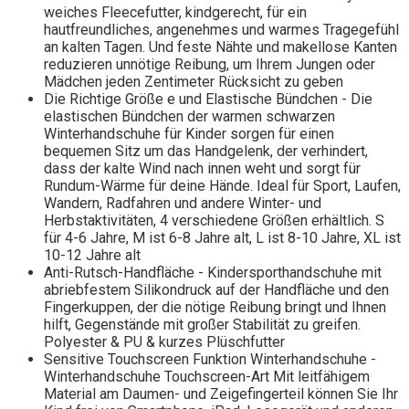
weiches Fleecefutter, kindgerecht, für ein
hautfreundliches, angenehmes und warmes Tragegefühl
an kalten Tagen. Und feste Nähte und makellose Kanten
reduzieren unnötige Reibung, um Ihrem Jungen oder
Mädchen jeden Zentimeter Rücksicht zu geben
Die Richtige Größe e und Elastische Bündchen - Die
elastischen Bündchen der warmen schwarzen
Winterhandschuhe für Kinder sorgen für einen
bequemen Sitz um das Handgelenk, der verhindert,
dass der kalte Wind nach innen weht und sorgt für
Rundum-Wärme für deine Hände. Ideal für Sport, Laufen,
Wandern, Radfahren und andere Winter- und
Herbstaktivitäten, 4 verschiedene Größen erhältlich. S
für 4-6 Jahre, M ist 6-8 Jahre alt, L ist 8-10 Jahre, XL ist
10-12 Jahre alt
Anti-Rutsch-Handfläche - Kindersporthandschuhe mit
abriebfestem Silikondruck auf der Handfläche und den
Fingerkuppen, der die nötige Reibung bringt und Ihnen
hilft, Gegenstände mit großer Stabilität zu greifen.
Polyester & PU & kurzes Plüschfutter
Sensitive Touchscreen Funktion Winterhandschuhe -
Winterhandschuhe Touchscreen-Art Mit leitfähigem
Material am Daumen- und Zeigefingerteil können Sie Ihr