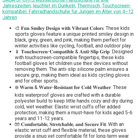
Jahreszeiten, leuchtet im Dunkeln, Thermisch, Touchscreen-
kompatibel, Fahrradhandschuhe für Jungen im Alter von 4–12
Jahren
🎨 𝐅𝐮𝐧 𝐒𝐦𝐢𝐥𝐞𝐲 𝐃𝐞𝐬𝐢𝐠𝐧 𝐰𝐢𝐭𝐡 𝐕𝐢𝐛𝐫𝐚𝐧𝐭 𝐂𝐨𝐥𝐨𝐫𝐬: These kids
sports gloves feature a unique printed smiley design in
black, grey, green, and pink, making them perfect for
winter activities like cycling, football, and outdoor play.
📱 𝐓𝐨𝐮𝐜𝐡𝐬𝐜𝐫𝐞𝐞𝐧-𝐂𝐨𝐦𝐩𝐚𝐭𝐢𝐛𝐥𝐞 & 𝐀𝐧𝐭𝐢-𝐒𝐥𝐢𝐩 𝐆𝐫𝐢𝐩: Designed
with touchscreen-compatible fingertips, these kids
football gloves let children use their devices without
removing them. The anti-slip silicone palm ensures a
secure grip, making them ideal as kids cycling gloves
and for other sports.
❄️ 𝐖𝐚𝐫𝐦 & 𝐖𝐚𝐭𝐞𝐫-𝐑𝐞𝐬𝐢𝐬𝐭𝐚𝐧𝐭 𝐟𝐨𝐫 𝐂𝐨𝐥𝐝 𝐖𝐞𝐚𝐭𝐡𝐞𝐫: These
kids waterproof gloves are crafted with a durable
polyester build to keep little hands cozy and dry during
cold, wet weather. Elastic wrist cuffs offer added
protection, making them a must-have for kids aged 5-6
years and 11-12 years.
🧤 𝐂𝐨𝐦𝐟𝐨𝐫𝐭𝐚𝐛𝐥𝐞, 𝐒𝐭𝐫𝐞𝐭𝐜𝐡𝐚𝐛𝐥𝐞, 𝐚𝐧𝐝 𝐒𝐞𝐜𝐮𝐫𝐞 𝐅𝐢𝐭: With an
elastic wrist cuff and flexible material, these gloves
provide a snug yet comfortable fit for long-term wear.