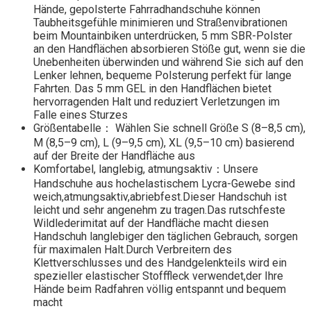
Hände, gepolsterte Fahrradhandschuhe können
Taubheitsgefühle minimieren und Straßenvibrationen
beim Mountainbiken unterdrücken, 5 mm SBR-Polster
an den Handflächen absorbieren Stöße gut, wenn sie die
Unebenheiten überwinden und während Sie sich auf den
Lenker lehnen, bequeme Polsterung perfekt für lange
Fahrten. Das 5 mm GEL in den Handflächen bietet
hervorragenden Halt und reduziert Verletzungen im
Falle eines Sturzes
Größentabelle： Wählen Sie schnell Größe S (8–8,5 cm),
M (8,5–9 cm), L (9–9,5 cm), XL (9,5–10 cm) basierend
auf der Breite der Handfläche aus
Komfortabel, langlebig, atmungsaktiv：Unsere
Handschuhe aus hochelastischem Lycra-Gewebe sind
weich,atmungsaktiv,abriebfest.Dieser Handschuh ist
leicht und sehr angenehm zu tragen.Das rutschfeste
Wildlederimitat auf der Handfläche macht diesen
Handschuh langlebiger den täglichen Gebrauch, sorgen
für maximalen Halt.Durch Verbreitern des
Klettverschlusses und des Handgelenkteils wird ein
spezieller elastischer Stofffleck verwendet,der Ihre
Hände beim Radfahren völlig entspannt und bequem
macht