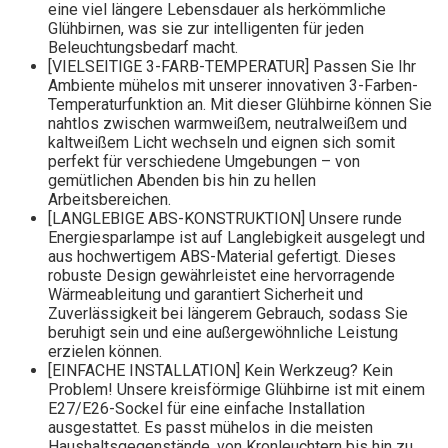
eine viel längere Lebensdauer als herkömmliche
Glühbirnen, was sie zur intelligenten für jeden
Beleuchtungsbedarf macht.
[VIELSEITIGE 3-FARB-TEMPERATUR] Passen Sie Ihr
Ambiente mühelos mit unserer innovativen 3-Farben-
Temperaturfunktion an. Mit dieser Glühbirne können Sie
nahtlos zwischen warmweißem, neutralweißem und
kaltweißem Licht wechseln und eignen sich somit
perfekt für verschiedene Umgebungen – von
gemütlichen Abenden bis hin zu hellen
Arbeitsbereichen.
[LANGLEBIGE ABS-KONSTRUKTION] Unsere runde
Energiesparlampe ist auf Langlebigkeit ausgelegt und
aus hochwertigem ABS-Material gefertigt. Dieses
robuste Design gewährleistet eine hervorragende
Wärmeableitung und garantiert Sicherheit und
Zuverlässigkeit bei längerem Gebrauch, sodass Sie
beruhigt sein und eine außergewöhnliche Leistung
erzielen können.
[EINFACHE INSTALLATION] Kein Werkzeug? Kein
Problem! Unsere kreisförmige Glühbirne ist mit einem
E27/E26-Sockel für eine einfache Installation
ausgestattet. Es passt mühelos in die meisten
Haushaltsgegenstände, von Kronleuchtern bis hin zu