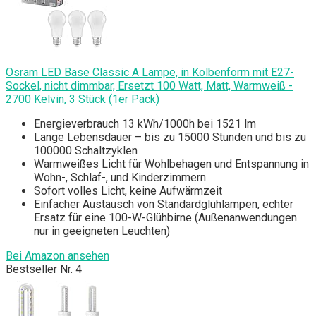
Osram LED Base Classic A Lampe, in Kolbenform mit E27-
Sockel, nicht dimmbar, Ersetzt 100 Watt, Matt, Warmweiß -
2700 Kelvin, 3 Stück (1er Pack)
Energieverbrauch 13 kWh/1000h bei 1521 lm
Lange Lebensdauer – bis zu 15000 Stunden und bis zu
100000 Schaltzyklen
Warmweißes Licht für Wohlbehagen und Entspannung in
Wohn-, Schlaf-, und Kinderzimmern
Sofort volles Licht, keine Aufwärmzeit
Einfacher Austausch von Standardglühlampen, echter
Ersatz für eine 100-W-Glühbirne (Außenanwendungen
nur in geeigneten Leuchten)
Bei Amazon ansehen
Bestseller Nr. 4