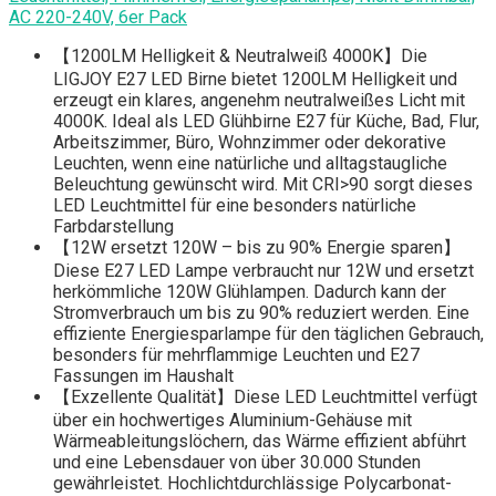
AC 220-240V, 6er Pack
【1200LM Helligkeit & Neutralweiß 4000K】Die
LIGJOY E27 LED Birne bietet 1200LM Helligkeit und
erzeugt ein klares, angenehm neutralweißes Licht mit
4000K. Ideal als LED Glühbirne E27 für Küche, Bad, Flur,
Arbeitszimmer, Büro, Wohnzimmer oder dekorative
Leuchten, wenn eine natürliche und alltagstaugliche
Beleuchtung gewünscht wird. Mit CRI>90 sorgt dieses
LED Leuchtmittel für eine besonders natürliche
Farbdarstellung
【12W ersetzt 120W – bis zu 90% Energie sparen】
Diese E27 LED Lampe verbraucht nur 12W und ersetzt
herkömmliche 120W Glühlampen. Dadurch kann der
Stromverbrauch um bis zu 90% reduziert werden. Eine
effiziente Energiesparlampe für den täglichen Gebrauch,
besonders für mehrflammige Leuchten und E27
Fassungen im Haushalt
【Exzellente Qualität】Diese LED Leuchtmittel verfügt
über ein hochwertiges Aluminium-Gehäuse mit
Wärmeableitungslöchern, das Wärme effizient abführt
und eine Lebensdauer von über 30.000 Stunden
gewährleistet. Hochlichtdurchlässige Polycarbonat-