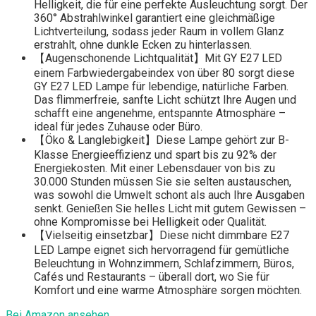
Helligkeit, die für eine perfekte Ausleuchtung sorgt. Der
360° Abstrahlwinkel garantiert eine gleichmäßige
Lichtverteilung, sodass jeder Raum in vollem Glanz
erstrahlt, ohne dunkle Ecken zu hinterlassen.
【Augenschonende Lichtqualität】Mit GY E27 LED
einem Farbwiedergabeindex von über 80 sorgt diese
GY E27 LED Lampe für lebendige, natürliche Farben.
Das flimmerfreie, sanfte Licht schützt Ihre Augen und
schafft eine angenehme, entspannte Atmosphäre –
ideal für jedes Zuhause oder Büro.
【Öko & Langlebigkeit】Diese Lampe gehört zur B-
Klasse Energieeffizienz und spart bis zu 92% der
Energiekosten. Mit einer Lebensdauer von bis zu
30.000 Stunden müssen Sie sie selten austauschen,
was sowohl die Umwelt schont als auch Ihre Ausgaben
senkt. Genießen Sie helles Licht mit gutem Gewissen –
ohne Kompromisse bei Helligkeit oder Qualität.
【Vielseitig einsetzbar】Diese nicht dimmbare E27
LED Lampe eignet sich hervorragend für gemütliche
Beleuchtung in Wohnzimmern, Schlafzimmern, Büros,
Cafés und Restaurants – überall dort, wo Sie für
Komfort und eine warme Atmosphäre sorgen möchten.
Bei Amazon ansehen