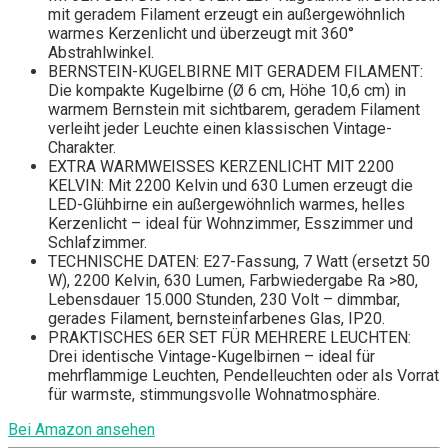
mit geradem Filament erzeugt ein außergewöhnlich
warmes Kerzenlicht und überzeugt mit 360°
Abstrahlwinkel.
BERNSTEIN-KUGELBIRNE MIT GERADEM FILAMENT:
Die kompakte Kugelbirne (Ø 6 cm, Höhe 10,6 cm) in
warmem Bernstein mit sichtbarem, geradem Filament
verleiht jeder Leuchte einen klassischen Vintage-
Charakter.
EXTRA WARMWEISSES KERZENLICHT MIT 2200
KELVIN: Mit 2200 Kelvin und 630 Lumen erzeugt die
LED-Glühbirne ein außergewöhnlich warmes, helles
Kerzenlicht – ideal für Wohnzimmer, Esszimmer und
Schlafzimmer.
TECHNISCHE DATEN: E27-Fassung, 7 Watt (ersetzt 50
W), 2200 Kelvin, 630 Lumen, Farbwiedergabe Ra >80,
Lebensdauer 15.000 Stunden, 230 Volt – dimmbar,
gerades Filament, bernsteinfarbenes Glas, IP20.
PRAKTISCHES 6ER SET FÜR MEHRERE LEUCHTEN:
Drei identische Vintage-Kugelbirnen – ideal für
mehrflammige Leuchten, Pendelleuchten oder als Vorrat
für warmste, stimmungsvolle Wohnatmosphäre.
Bei Amazon ansehen