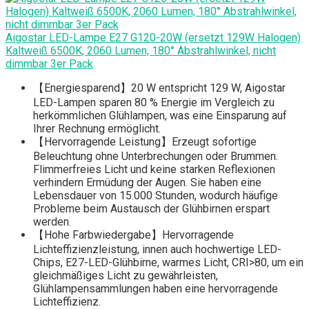
Aigostar LED-Lampe E27 G120-20W (ersetzt 129W Halogen)
Kaltweiß 6500K, 2060 Lumen, 180° Abstrahlwinkel, nicht
dimmbar 3er Pack
【Energiesparend】20 W entspricht 129 W, Aigostar
LED-Lampen sparen 80 % Energie im Vergleich zu
herkömmlichen Glühlampen, was eine Einsparung auf
Ihrer Rechnung ermöglicht.
【Hervorragende Leistung】Erzeugt sofortige
Beleuchtung ohne Unterbrechungen oder Brummen.
Flimmerfreies Licht und keine starken Reflexionen
verhindern Ermüdung der Augen. Sie haben eine
Lebensdauer von 15.000 Stunden, wodurch häufige
Probleme beim Austausch der Glühbirnen erspart
werden.
【Hohe Farbwiedergabe】Hervorragende
Lichteffizienzleistung, innen auch hochwertige LED-
Chips, E27-LED-Glühbirne, warmes Licht, CRI>80, um ein
gleichmäßiges Licht zu gewährleisten,
Glühlampensammlungen haben eine hervorragende
Lichteffizienz.