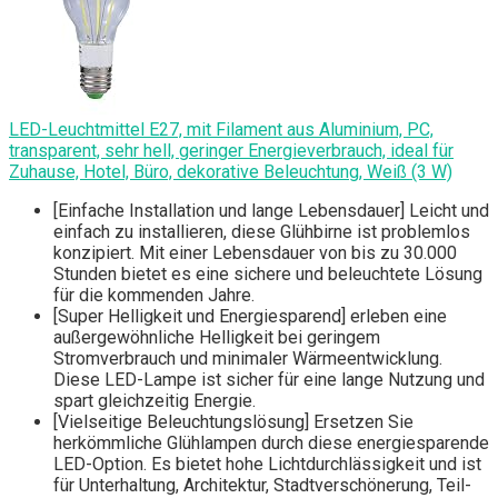
LED-Leuchtmittel E27, mit Filament aus Aluminium, PC,
transparent, sehr hell, geringer Energieverbrauch, ideal für
Zuhause, Hotel, Büro, dekorative Beleuchtung, Weiß (3 W)
[Einfache Installation und lange Lebensdauer] Leicht und
einfach zu installieren, diese Glühbirne ist problemlos
konzipiert. Mit einer Lebensdauer von bis zu 30.000
Stunden bietet es eine sichere und beleuchtete Lösung
für die kommenden Jahre.
[Super Helligkeit und Energiesparend] erleben eine
außergewöhnliche Helligkeit bei geringem
Stromverbrauch und minimaler Wärmeentwicklung.
Diese LED-Lampe ist sicher für eine lange Nutzung und
spart gleichzeitig Energie.
[Vielseitige Beleuchtungslösung] Ersetzen Sie
herkömmliche Glühlampen durch diese energiesparende
LED-Option. Es bietet hohe Lichtdurchlässigkeit und ist
für Unterhaltung, Architektur, Stadtverschönerung, Teil-