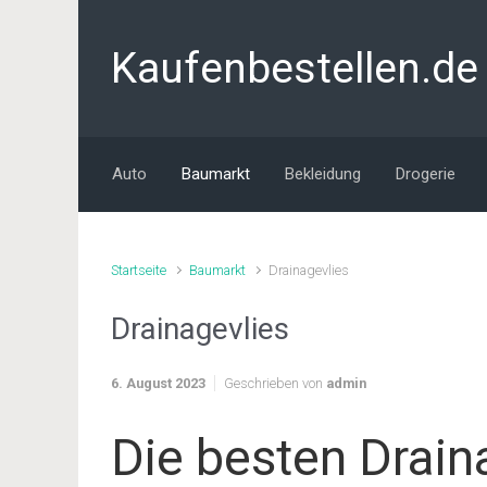
Zum Hauptinhalt springen
Kaufenbestellen.de
Auto
Baumarkt
Bekleidung
Drogerie
Startseite
Baumarkt
Drainagevlies
Drainagevlies
6. August 2023
Geschrieben von
admin
Die besten Drain