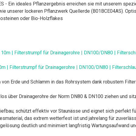
n ideales Pflanzergebnis erreichen sie mit unserem speziell
ie unserer lockeren Pflanzwerk Quellerde (B01BCE04AS). Optisc
osteinen oder Bio-Holzflakes
 | Filterstrumpf für Drainagerohre | DN100/DN80 | Filterschlau
 von Erde und Schlamm in das Rohrsystem dank robustem Filters
os über Drainagerohre der Norm DN80 & DN100 ziehen und sitzt f
efbau; schützt effektiv vor Staunässe und eignet sich perfekt f
smaterial, das extrem wetterfest ist und jahrelang für zuverlä
gelösung deutlich und minimiert langfristig Wartungsaufwand u