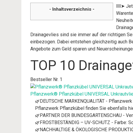
llll➤ Je
- Inhaltsverzeichnis -
Warente
Neuheite
Drainage
Drainagevlies sind sie immer auf der richtigen S
einbezogen. Dabei entstehen gleichzeitig auch Be
Angebote zum Geld sparen und Neuerscheinunge
TOP 10 Drainagev
Bestseller Nr. 1
Pflanzwerk® Pflanzkübel UNIVERSAL Unkrautvlie
🌿DEUTSCHE MARKENQUALITÄT - Pflanzwerk Prem
Pflanzwerk Pflanzkübel finden Sie ebenfalls h
🌿PARTNER DER BUNDESGARTENSCHAU - Verhinde
🌿FROSTBESTÄNDIG – UV-SCHUTZ - Farbe: Sch
🌿NACHHALTIGE & ÖKOLOGISCHE PRODUKTION 