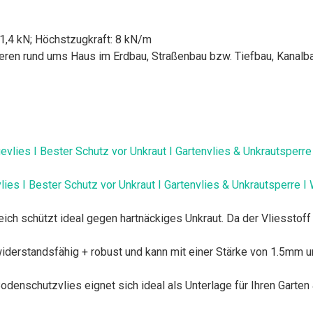
 1,4 kN; Höchstzugkraft: 8 kN/m
ieren rund ums Haus im Erdbau, Straßenbau bzw. Tiefbau, Kanalba
ies I Bester Schutz vor Unkraut I Gartenvlies & Unkrautsperre I
h schützt ideal gegen hartnäckiges Unkraut. Da der Vliesstoff 
erstandsfähig + robust und kann mit einer Stärke von 1.5mm u
nschutzvlies eignet sich ideal als Unterlage für Ihren Garten 