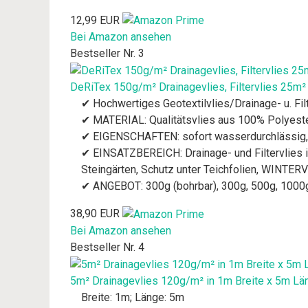
12,99 EUR
Bei Amazon ansehen
Bestseller Nr. 3
DeRiTex 150g/m² Drainagevlies, Filtervlies 25m²
✔ Hochwertiges Geotextilvlies/Drainage- u. Fi
✔ MATERIAL: Qualitätsvlies aus 100% Polyes
✔ EIGENSCHAFTEN: sofort wasserdurchlässig, UV-
✔ EINSATZBEREICH: Drainage- und Filtervlies 
Steingärten, Schutz unter Teichfolien, WINTER
✔ ANGEBOT: 300g (bohrbar), 300g, 500g, 1000
38,90 EUR
Bei Amazon ansehen
Bestseller Nr. 4
5m² Drainagevlies 120g/m² in 1m Breite x 5m Läng
Breite: 1m; Länge: 5m