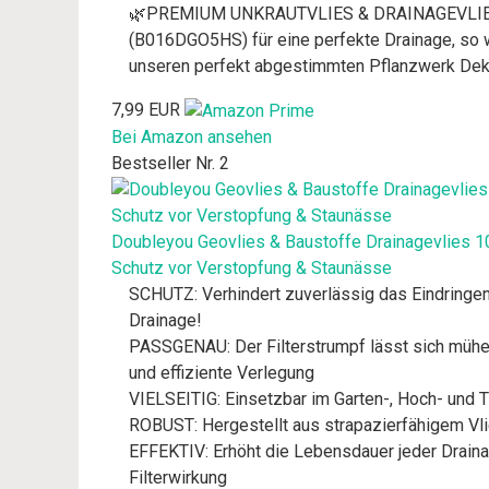
🌿PREMIUM UNKRAUTVLIES & DRAINAGEVLIES - Ei
(B016DGO5HS) für eine perfekte Drainage, so w
unseren perfekt abgestimmten Pflanzwerk Dek
7,99 EUR
Bei Amazon ansehen
Bestseller Nr. 2
Doubleyou Geovlies & Baustoffe Drainagevlies 10m
Schutz vor Verstopfung & Staunässe
SCHUTZ: Verhindert zuverlässig das Eindringen
Drainage!
PASSGENAU: Der Filterstrumpf lässt sich mühel
und effiziente Verlegung
VIELSEITIG: Einsetzbar im Garten-, Hoch- und Ti
ROBUST: Hergestellt aus strapazierfähigem Vlie
EFFEKTIV: Erhöht die Lebensdauer jeder Draina
Filterwirkung