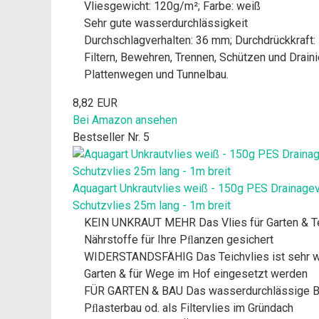
Vliesgewicht: 120g/m²; Farbe: weiß
Sehr gute wasserdurchlässigkeit
Durchschlagverhalten: 36 mm; Durchdrückkraft:
Filtern, Bewehren, Trennen, Schützen und Drain
Plattenwegen und Tunnelbau.
8,82 EUR
Bei Amazon ansehen
Bestseller Nr. 5
Aquagart Unkrautvlies weiß - 150g PES Drainagevl
Schutzvlies 25m lang - 1m breit
KEIN UNKRAUT MEHR Das Vlies für Garten & Teic
Nährstoffe für Ihre Pﬂanzen gesichert
WIDERSTANDSFÄHIG Das Teichvlies ist sehr wid
Garten & für Wege im Hof eingesetzt werden
FÜR GARTEN & BAU Das wasserdurchlässige Bode
Pﬂasterbau od. als Filtervlies im Gründach