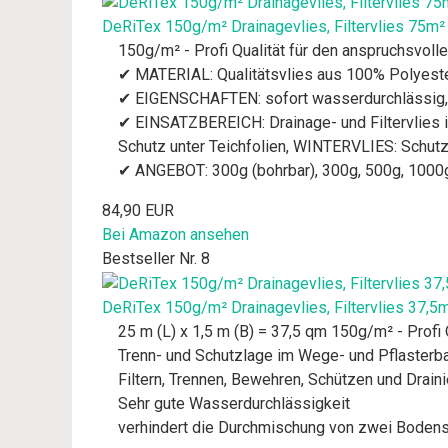
DeRiTex 150g/m² Drainagevlies, Filtervlies 75m²
150g/m² - Profi Qualität für den anspruchsvoll
✔ MATERIAL: Qualitätsvlies aus 100% Polyes
✔ EIGENSCHAFTEN: sofort wasserdurchlässig, UV-
✔ EINSATZBEREICH: Drainage- und Filtervlies i
Schutz unter Teichfolien, WINTERVLIES: Schutz
✔ ANGEBOT: 300g (bohrbar), 300g, 500g, 1000
84,90 EUR
Bei Amazon ansehen
Bestseller Nr. 8
DeRiTex 150g/m² Drainagevlies, Filtervlies 37,5
25 m (L) x 1,5 m (B) = 37,5 qm 150g/m² - Profi 
Trenn- und Schutzlage im Wege- und Pflasterb
Filtern, Trennen, Bewehren, Schützen und Drai
Sehr gute Wasserdurchlässigkeit
verhindert die Durchmischung von zwei Bodens