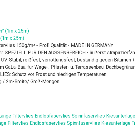
 (1m x 25m)
ltervlies 150g/m² - Profi Qualität - MADE IN GERMANY
ter, SPEZIELL FÜR DEN AUSSENBEREICH - äußerst strapazierfäh
Stabil, reißfest, verrottungsfest, beständig gegen Bitumen + F
im GaLa-Bau: für Wege-, Pflaster- u. Terrassenbau, Dachbegrün
VLIES: Schutz vor Frost und niedrigen Temperaturen
g / 2m-Breite/ Groß-Mengen
e Filtervlies Endlosfaservlies Spinnfaservlies Kiesunterlage Tr