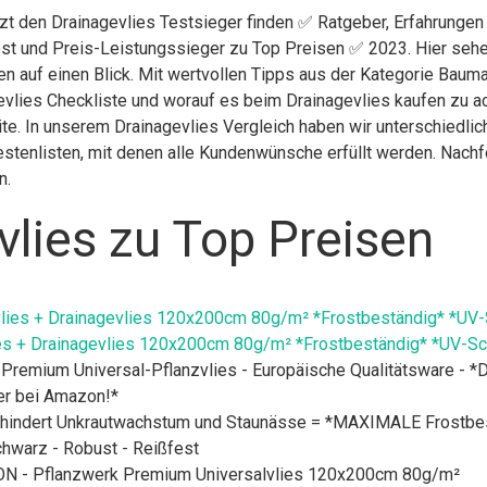
tzt den Drainagevlies Testsieger finden ✅ Ratgeber, Erfahrungen 
st und Preis-Leistungssieger zu Top Preisen ✅ 2023. Hier sehen
n auf einen Blick. Mit wertvollen Tipps aus der Kategorie Bauma
vlies Checkliste und worauf es beim Drainagevlies kaufen zu ach
eite. In unserem Drainagevlies Vergleich haben wir unterschiedli
stenlisten, mit denen alle Kundenwünsche erfüllt werden. Nachfol
n.
lies zu Top Preisen
s + Drainagevlies 120x200cm 80g/m² *Frostbeständig* *UV-Sch
ium Universal-Pflanzvlies - Europäische Qualitätsware - *Di
ier bei Amazon!*
rt Unkrautwachstum und Staunässe = *MAXIMALE Frostbeständ
warz - Robust - Reißfest
- Pflanzwerk Premium Universalvlies 120x200cm 80g/m²