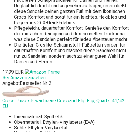
mit diesen Schlupfsandalen für Damen und Herren.
Unglaublich leicht und angenehm zu tragen, umschließt
diese Sandale deinen ganzen Fuß mit dem ikonischen
Crocs-Komfort und sorgt für ein leichtes, flexibles und
bequemes 360-Grad-Erlebnis
Pflegeleicht, dauerhafter Komfort: Genieße den Komfort
der einfachen Reinigung und des schnellen Trocknens,
was diese Sandalen perfekt für jedes Abenteuer macht
Die tiefen Croslite-Schaumstoff-Fußbetten sorgen für
dauerhaften Komfort und machen diese Sandalen nicht
nur zu Sandalen, sondern auch zu einer guten Wahl für
Damen und Herren
17,99 EUR
Bei Amazon ansehen
Angebot
Bestseller Nr. 2
Crocs Unisex Erwachsene Crocband Flip Flip, Quartz, 41/42
EU
Innenmaterial: Synthetik
Obermaterial: Ethylen-Vinylacetat (EVA)
Sohle: Ethylen-Vinylacetat