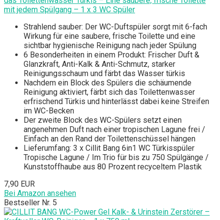
das Toilettenwasser Türkis – Eine saubere, frische Toilette
mit jedem Spülgang – 1 x 3 WC Spüler
Strahlend sauber: Der WC-Duftspüler sorgt mit 6-fach
Wirkung für eine saubere, frische Toilette und eine
sichtbar hygienische Reinigung nach jeder Spülung
6 Besonderheiten in einem Produkt: Frischer Duft &
Glanzkraft, Anti-Kalk & Anti-Schmutz, starker
Reinigungsschaum und färbt das Wasser türkis
Nachdem ein Block des Spülers die schäumende
Reinigung aktiviert, färbt sich das Toilettenwasser
erfrischend Türkis und hinterlässt dabei keine Streifen
im WC-Becken
Der zweite Block des WC-Spülers setzt einen
angenehmen Duft nach einer tropischen Lagune frei /
Einfach an den Rand der Toilettenschüssel hängen
Lieferumfang: 3 x Cillit Bang 6in1 WC Türkisspüler
Tropische Lagune / Im Trio für bis zu 750 Spülgänge /
Kunststoffhaube aus 80 Prozent recyceltem Plastik
7,90 EUR
Bei Amazon ansehen
Bestseller Nr. 5