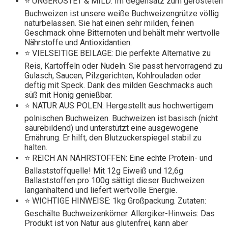
⭐ UNGERÖSTET & MILD: Im Gegensatz zum gerösteten
Buchweizen ist unsere weiße Buchweizengrütze völlig
naturbelassen. Sie hat einen sehr milden, feinen
Geschmack ohne Bitternoten und behält mehr wertvolle
Nährstoffe und Antioxidantien.
⭐ VIELSEITIGE BEILAGE: Die perfekte Alternative zu
Reis, Kartoffeln oder Nudeln. Sie passt hervorragend zu
Gulasch, Saucen, Pilzgerichten, Kohlrouladen oder
deftig mit Speck. Dank des milden Geschmacks auch
süß mit Honig genießbar.
⭐ NATUR AUS POLEN: Hergestellt aus hochwertigem
polnischen Buchweizen. Buchweizen ist basisch (nicht
säurebildend) und unterstützt eine ausgewogene
Ernährung. Er hilft, den Blutzuckerspiegel stabil zu
halten.
⭐ REICH AN NÄHRSTOFFEN: Eine echte Protein- und
Ballaststoffquelle! Mit 12g Eiweiß und 12,6g
Ballaststoffen pro 100g sättigt dieser Buchweizen
langanhaltend und liefert wertvolle Energie.
⭐ WICHTIGE HINWEISE: 1kg Großpackung. Zutaten:
Geschälte Buchweizenkörner. Allergiker-Hinweis: Das
Produkt ist von Natur aus glutenfrei, kann aber