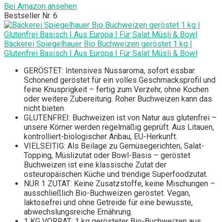
Bei Amazon ansehen
Bestseller Nr. 6
Bäckerei Spiegelhauer Bio Buchweizen geröstet 1 kg I
Glutenfrei Basisch I Aus Europa I Für Salat Müsli & Bowl
GERÖSTET: Intensives Nussaroma, sofort essbar.
Schonend geröstet für ein volles Geschmacksprofil und
feine Knusprigkeit – fertig zum Verzehr, ohne Kochen
oder weitere Zubereitung. Roher Buchweizen kann das
nicht bieten.
GLUTENFREI: Buchweizen ist von Natur aus glutenfrei –
unsere Körner werden regelmäßig geprüft. Aus Litauen,
kontrolliert-biologischer Anbau, EU-Herkunft.
VIELSEITIG: Als Beilage zu Gemüsegerichten, Salat-
Topping, Müslizutat oder Bowl-Basis – geröstet
Buchweizen ist eine klassische Zutat der
osteuropäischen Küche und trendige Superfoodzutat.
NUR 1 ZUTAT: Keine Zusatzstoffe, keine Mischungen –
ausschließlich Bio-Buchweizen geröstet. Vegan,
laktosefrei und ohne Getreide für eine bewusste,
abwechslungsreiche Ernährung.
1 KG VORRAT: 1 kg gerösteter Bio-Buchweizen aus