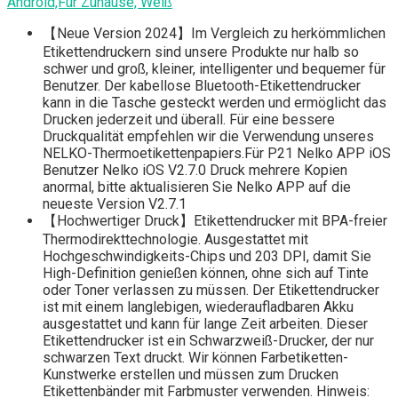
Android,Für Zuhause, Weiß
【Neue Version 2024】Im Vergleich zu herkömmlichen
Etikettendruckern sind unsere Produkte nur halb so
schwer und groß, kleiner, intelligenter und bequemer für
Benutzer. Der kabellose Bluetooth-Etikettendrucker
kann in die Tasche gesteckt werden und ermöglicht das
Drucken jederzeit und überall. Für eine bessere
Druckqualität empfehlen wir die Verwendung unseres
NELKO-Thermoetikettenpapiers.Für P21 Nelko APP iOS
Benutzer Nelko iOS V2.7.0 Druck mehrere Kopien
anormal, bitte aktualisieren Sie Nelko APP auf die
neueste Version V2.7.1
【Hochwertiger Druck】Etikettendrucker mit BPA-freier
Thermodirekttechnologie. Ausgestattet mit
Hochgeschwindigkeits-Chips und 203 DPI, damit Sie
High-Definition genießen können, ohne sich auf Tinte
oder Toner verlassen zu müssen. Der Etikettendrucker
ist mit einem langlebigen, wiederaufladbaren Akku
ausgestattet und kann für lange Zeit arbeiten. Dieser
Etikettendrucker ist ein Schwarzweiß-Drucker, der nur
schwarzen Text druckt. Wir können Farbetiketten-
Kunstwerke erstellen und müssen zum Drucken
Etikettenbänder mit Farbmuster verwenden. Hinweis: