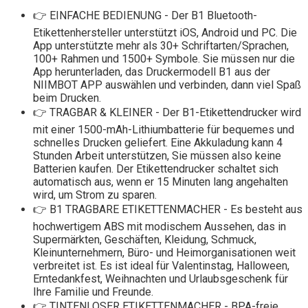
👉 EINFACHE BEDIENUNG - Der B1 Bluetooth-
Etikettenhersteller unterstützt iOS, Android und PC. Die
App unterstützte mehr als 30+ Schriftarten/Sprachen,
100+ Rahmen und 1500+ Symbole. Sie müssen nur die
App herunterladen, das Druckermodell B1 aus der
NIIMBOT APP auswählen und verbinden, dann viel Spaß
beim Drucken.
👉 TRAGBAR & KLEINER - Der B1-Etikettendrucker wird
mit einer 1500-mAh-Lithiumbatterie für bequemes und
schnelles Drucken geliefert. Eine Akkuladung kann 4
Stunden Arbeit unterstützen, Sie müssen also keine
Batterien kaufen. Der Etikettendrucker schaltet sich
automatisch aus, wenn er 15 Minuten lang angehalten
wird, um Strom zu sparen.
👉 B1 TRAGBARE ETIKETTENMACHER - Es besteht aus
hochwertigem ABS mit modischem Aussehen, das in
Supermärkten, Geschäften, Kleidung, Schmuck,
Kleinunternehmern, Büro- und Heimorganisationen weit
verbreitet ist. Es ist ideal für Valentinstag, Halloween,
Erntedankfest, Weihnachten und Urlaubsgeschenk für
Ihre Familie und Freunde.
👉 TINTENLOSER ETIKETTENMACHER - BPA-freie