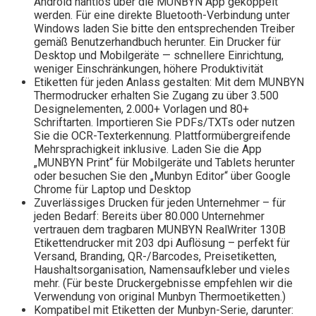
Android nahtlos über die MUNBYN App gekoppelt
werden. Für eine direkte Bluetooth-Verbindung unter
Windows laden Sie bitte den entsprechenden Treiber
gemäß Benutzerhandbuch herunter. Ein Drucker für
Desktop und Mobilgeräte — schnellere Einrichtung,
weniger Einschränkungen, höhere Produktivität
Etiketten für jeden Anlass gestalten: Mit dem MUNBYN
Thermodrucker erhalten Sie Zugang zu über 3.500
Designelementen, 2.000+ Vorlagen und 80+
Schriftarten. Importieren Sie PDFs/TXTs oder nutzen
Sie die OCR-Texterkennung. Plattformübergreifende
Mehrsprachigkeit inklusive. Laden Sie die App
„MUNBYN Print“ für Mobilgeräte und Tablets herunter
oder besuchen Sie den „Munbyn Editor“ über Google
Chrome für Laptop und Desktop
Zuverlässiges Drucken für jeden Unternehmer – für
jeden Bedarf: Bereits über 80.000 Unternehmer
vertrauen dem tragbaren MUNBYN RealWriter 130B
Etikettendrucker mit 203 dpi Auflösung – perfekt für
Versand, Branding, QR-/Barcodes, Preisetiketten,
Haushaltsorganisation, Namensaufkleber und vieles
mehr. (Für beste Druckergebnisse empfehlen wir die
Verwendung von original Munbyn Thermoetiketten.)
Kompatibel mit Etiketten der Munbyn-Serie, darunter: