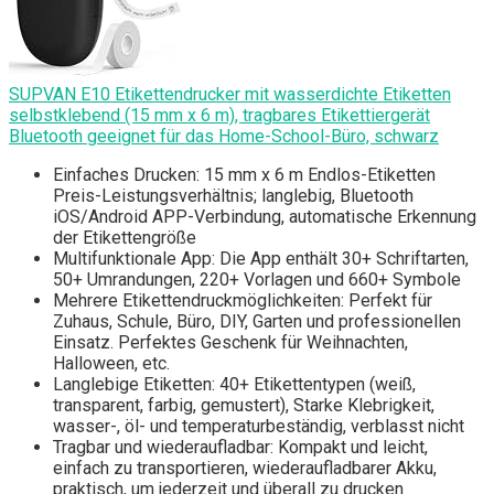
SUPVAN E10 Etikettendrucker mit wasserdichte Etiketten
selbstklebend (15 mm x 6 m), tragbares Etikettiergerät
Bluetooth geeignet für das Home-School-Büro, schwarz
Einfaches Drucken: 15 mm x 6 m Endlos-Etiketten
Preis-Leistungsverhältnis; langlebig, Bluetooth
iOS/Android APP-Verbindung, automatische Erkennung
der Etikettengröße
Multifunktionale App: Die App enthält 30+ Schriftarten,
50+ Umrandungen, 220+ Vorlagen und 660+ Symbole
Mehrere Etikettendruckmöglichkeiten: Perfekt für
Zuhaus, Schule, Büro, DIY, Garten und professionellen
Einsatz. Perfektes Geschenk für Weihnachten,
Halloween, etc.
Langlebige Etiketten: 40+ Etikettentypen (weiß,
transparent, farbig, gemustert), Starke Klebrigkeit,
wasser-, öl- und temperaturbeständig, verblasst nicht
Tragbar und wiederaufladbar: Kompakt und leicht,
einfach zu transportieren, wiederaufladbarer Akku,
praktisch, um jederzeit und überall zu drucken