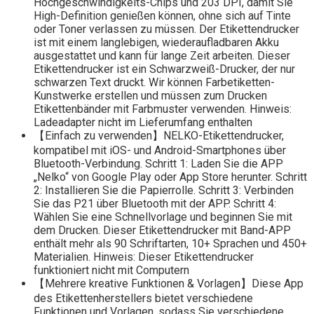
Hochgeschwindigkeits-Chips und 203 DPI, damit Sie
High-Definition genießen können, ohne sich auf Tinte
oder Toner verlassen zu müssen. Der Etikettendrucker
ist mit einem langlebigen, wiederaufladbaren Akku
ausgestattet und kann für lange Zeit arbeiten. Dieser
Etikettendrucker ist ein Schwarzweiß-Drucker, der nur
schwarzen Text druckt. Wir können Farbetiketten-
Kunstwerke erstellen und müssen zum Drucken
Etikettenbänder mit Farbmuster verwenden. Hinweis:
Ladeadapter nicht im Lieferumfang enthalten
【Einfach zu verwenden】NELKO-Etikettendrucker,
kompatibel mit iOS- und Android-Smartphones über
Bluetooth-Verbindung. Schritt 1: Laden Sie die APP
„Nelko“ von Google Play oder App Store herunter. Schritt
2: Installieren Sie die Papierrolle. Schritt 3: Verbinden
Sie das P21 über Bluetooth mit der APP. Schritt 4:
Wählen Sie eine Schnellvorlage und beginnen Sie mit
dem Drucken. Dieser Etikettendrucker mit Band-APP
enthält mehr als 90 Schriftarten, 10+ Sprachen und 450+
Materialien. Hinweis: Dieser Etikettendrucker
funktioniert nicht mit Computern
【Mehrere kreative Funktionen & Vorlagen】Diese App
des Etikettenherstellers bietet verschiedene
Funktionen und Vorlagen, sodass Sie verschiedene