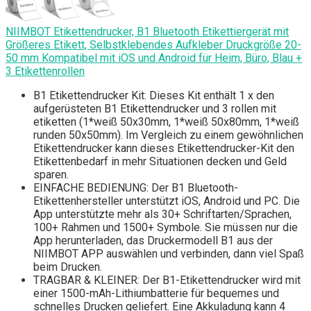
NIIMBOT Etikettendrucker, B1 Bluetooth Etikettiergerät mit
Größeres Etikett, Selbstklebendes Aufkleber Druckgröße 20-
50 mm Kompatibel mit iOS und Android für Heim, Büro, Blau +
3 Etikettenrollen
B1 Etikettendrucker Kit: Dieses Kit enthält 1 x den
aufgerüsteten B1 Etikettendrucker und 3 rollen mit
etiketten (1*weiß 50x30mm, 1*weiß 50x80mm, 1*weiß
runden 50x50mm). Im Vergleich zu einem gewöhnlichen
Etikettendrucker kann dieses Etikettendrucker-Kit den
Etikettenbedarf in mehr Situationen decken und Geld
sparen.
EINFACHE BEDIENUNG: Der B1 Bluetooth-
Etikettenhersteller unterstützt iOS, Android und PC. Die
App unterstützte mehr als 30+ Schriftarten/Sprachen,
100+ Rahmen und 1500+ Symbole. Sie müssen nur die
App herunterladen, das Druckermodell B1 aus der
NIIMBOT APP auswählen und verbinden, dann viel Spaß
beim Drucken.
TRAGBAR & KLEINER: Der B1-Etikettendrucker wird mit
einer 1500-mAh-Lithiumbatterie für bequemes und
schnelles Drucken geliefert. Eine Akkuladung kann 4