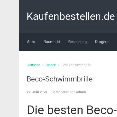
Zum Hauptinhalt springen
Kaufenbestellen.de
Auto
Baumarkt
Bekleidung
Drogerie
Startseite
Freizeit
Beco-Schwimmbrille
Beco-Schwimmbrille
27. Juni 2023
Geschrieben von
admin
Die besten Beco