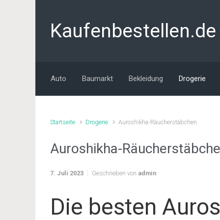
Zum Hauptinhalt springen
Kaufenbestellen.de
Auto
Baumarkt
Bekleidung
Drogerie
Startseite
Drogerie
Auroshikha-Räucherstäbchen
Auroshikha-Räucherstäbch
7. Juli 2023
Geschrieben von
admin
Die besten Auro