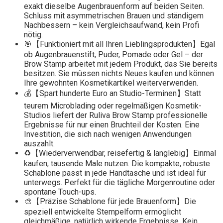
exakt dieselbe Augenbrauenform auf beiden Seiten.
Schluss mit asymmetrischen Brauen und ständigem
Nachbessern – kein Vergleichsaufwand, kein Profi
nötig.
🎯【Funktioniert mit all Ihren Lieblingsprodukten】Egal
ob Augenbrauenstift, Puder, Pomade oder Gel – der
Brow Stamp arbeitet mit jedem Produkt, das Sie bereits
besitzen. Sie müssen nichts Neues kaufen und können
Ihre gewohnten Kosmetikartikel weiterverwenden.
💰【Spart hunderte Euro an Studio-Terminen】Statt
teurem Microblading oder regelmäßigen Kosmetik-
Studios liefert der Ruliva Brow Stamp professionelle
Ergebnisse für nur einen Bruchteil der Kosten. Eine
Investition, die sich nach wenigen Anwendungen
auszahlt.
♻️【Wiederverwendbar, reisefertig & langlebig】Einmal
kaufen, tausende Male nutzen. Die kompakte, robuste
Schablone passt in jede Handtasche und ist ideal für
unterwegs. Perfekt für die tägliche Morgenroutine oder
spontane Touch-ups.
🎨【Präzise Schablone für jede Brauenform】Die
speziell entwickelte Stempelform ermöglicht
gleichmäßige, natürlich wirkende Ergebnisse. Kein