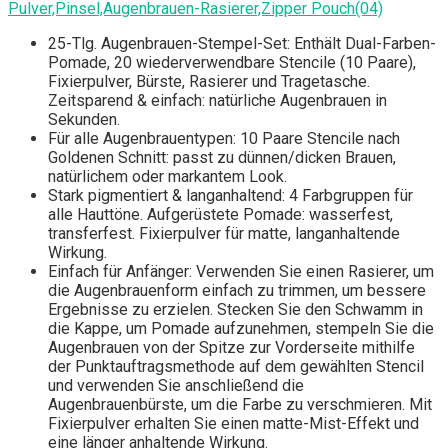
Pulver,Pinsel,Augenbrauen-Rasierer,Zipper Pouch(04)
25-Tlg. Augenbrauen-Stempel-Set: Enthält Dual-Farben-
Pomade, 20 wiederverwendbare Stencile (10 Paare),
Fixierpulver, Bürste, Rasierer und Tragetasche.
Zeitsparend & einfach: natürliche Augenbrauen in
Sekunden.
Für alle Augenbrauentypen: 10 Paare Stencile nach
Goldenen Schnitt: passt zu dünnen/dicken Brauen,
natürlichem oder markantem Look.
Stark pigmentiert & langanhaltend: 4 Farbgruppen für
alle Hauttöne. Aufgerüstete Pomade: wasserfest,
transferfest. Fixierpulver für matte, langanhaltende
Wirkung.
Einfach für Anfänger: Verwenden Sie einen Rasierer, um
die Augenbrauenform einfach zu trimmen, um bessere
Ergebnisse zu erzielen. Stecken Sie den Schwamm in
die Kappe, um Pomade aufzunehmen, stempeln Sie die
Augenbrauen von der Spitze zur Vorderseite mithilfe
der Punktauftragsmethode auf dem gewählten Stencil
und verwenden Sie anschließend die
Augenbrauenbürste, um die Farbe zu verschmieren. Mit
Fixierpulver erhalten Sie einen matte-Mist-Effekt und
eine länger anhaltende Wirkung.