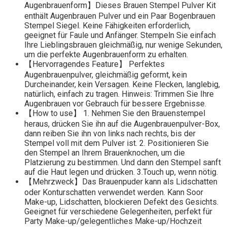
Augenbrauenform】Dieses Brauen Stempel Pulver Kit
enthält Augenbrauen Pulver und ein Paar Bogenbrauen
Stempel Siegel. Keine Fähigkeiten erforderlich,
geeignet für Faule und Anfänger. Stempeln Sie einfach
Ihre Lieblingsbrauen gleichmäßig, nur wenige Sekunden,
um die perfekte Augenbrauenform zu erhalten.
【Hervorragendes Feature】 Perfektes
Augenbrauenpulver, gleichmäßig geformt, kein
Durcheinander, kein Versagen. Keine Flecken, langlebig,
natürlich, einfach zu tragen. Hinweis: Trimmen Sie Ihre
Augenbrauen vor Gebrauch für bessere Ergebnisse.
【How to use】 1. Nehmen Sie den Brauenstempel
heraus, drücken Sie ihn auf die Augenbrauenpulver-Box,
dann reiben Sie ihn von links nach rechts, bis der
Stempel voll mit dem Pulver ist. 2. Positionieren Sie
den Stempel an Ihrem Brauenknochen, um die
Platzierung zu bestimmen. Und dann den Stempel sanft
auf die Haut legen und drücken. 3.Touch up, wenn nötig.
【Mehrzweck】Das Brauenpuder kann als Lidschatten
oder Konturschatten verwendet werden. Kann Soor
Make-up, Lidschatten, blockieren Defekt des Gesichts.
Geeignet für verschiedene Gelegenheiten, perfekt für
Party Make-up/gelegentliches Make-up/Hochzeit