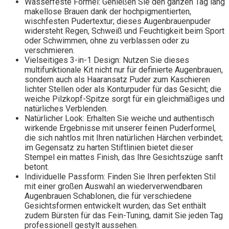
Wasserfeste Formel: Genießen Sie den ganzen Tag lang
makellose Brauen dank der hochpigmentierten,
wischfesten Pudertextur; dieses Augenbrauenpuder
widersteht Regen, Schweiß und Feuchtigkeit beim Sport
oder Schwimmen, ohne zu verblassen oder zu
verschmieren.
Vielseitiges 3-in-1 Design: Nutzen Sie dieses
multifunktionale Kit nicht nur für definierte Augenbrauen,
sondern auch als Haaransatz Puder zum Kaschieren
lichter Stellen oder als Konturpuder für das Gesicht; die
weiche Pilzkopf-Spitze sorgt für ein gleichmäßiges und
natürliches Verblenden.
Natürlicher Look: Erhalten Sie weiche und authentisch
wirkende Ergebnisse mit unserer feinen Puderformel,
die sich nahtlos mit Ihren natürlichen Härchen verbindet;
im Gegensatz zu harten Stiftlinien bietet dieser
Stempel ein mattes Finish, das Ihre Gesichtszüge sanft
betont.
Individuelle Passform: Finden Sie Ihren perfekten Stil
mit einer großen Auswahl an wiederverwendbaren
Augenbrauen Schablonen, die für verschiedene
Gesichtsformen entwickelt wurden; das Set enthält
zudem Bürsten für das Fein-Tuning, damit Sie jeden Tag
professionell gestylt aussehen.