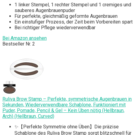
1 linker Stempel, 1 rechter Stempel und 1 cremiges und
sauberes Augenbrauenpuder
Für perfekte, gleichmäßig geformte Augenbrauen
Ein einstufiger Prozess, der Zeit beim Vorbereiten spart
Bei richtiger Pflege wiederverwendbar
Bei Amazon ansehen
Bestseller Nr. 2
Ruliva Brow Stamp – Perfekte, symmetrische Augenbrauen in
Sekunden, Wiederverwendbare Schablone, Funktioniert mit
Puder, Pomade, Pencil & Gel – Kein Üben nötig (Hellbraun,
Arch) (Hellbraun, Curved)
✨【Perfekte Symmetrie ohne Üben】Die präzise
Schablone des Ruliva Brow Stamp sorgt blitzschnell für