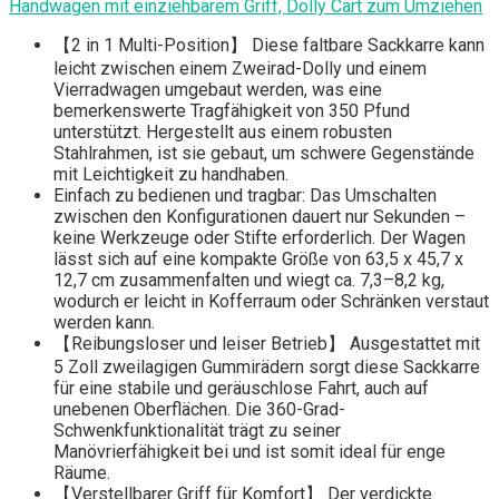
Handwagen mit einziehbarem Griff, Dolly Cart zum Umziehen
【2 in 1 Multi-Position】 Diese faltbare Sackkarre kann
leicht zwischen einem Zweirad-Dolly und einem
Vierradwagen umgebaut werden, was eine
bemerkenswerte Tragfähigkeit von 350 Pfund
unterstützt. Hergestellt aus einem robusten
Stahlrahmen, ist sie gebaut, um schwere Gegenstände
mit Leichtigkeit zu handhaben.
Einfach zu bedienen und tragbar: Das Umschalten
zwischen den Konfigurationen dauert nur Sekunden –
keine Werkzeuge oder Stifte erforderlich. Der Wagen
lässt sich auf eine kompakte Größe von 63,5 x 45,7 x
12,7 cm zusammenfalten und wiegt ca. 7,3–8,2 kg,
wodurch er leicht in Kofferraum oder Schränken verstaut
werden kann.
【Reibungsloser und leiser Betrieb】 Ausgestattet mit
5 Zoll zweilagigen Gummirädern sorgt diese Sackkarre
für eine stabile und geräuschlose Fahrt, auch auf
unebenen Oberflächen. Die 360-Grad-
Schwenkfunktionalität trägt zu seiner
Manövrierfähigkeit bei und ist somit ideal für enge
Räume.
【Verstellbarer Griff für Komfort】 Der verdickte