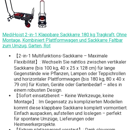
MediHoist 2-in-1 Klappbare Sackkarre 180 kg Tragkraft, Ohne
Montage, Kombiniert Plattformwagen und Sackkarre Faltbar
zum Umzug, Garten, Rot
【2-in-1 Multifunktions-Sackkarre – Maximale
Flexibilität】: Wechseln Sie nahtlos zwischen vertikaler
Sackkarre (bis 100 kg, 40 x 25 x 128 cm) für lange
Gegenstände wie Pflanzen, Lampen oder Teppichrollen
und horizontaler Plattformwagen (bis 180 kg, 80 x 40 x
79 cm) für Kisten, Geräte oder Gartenbedarf – alles in
einem robusten Design.
【Sofort einsatzbereit – Keine Werkzeuge, keine
Montage】: Im Gegensatz zu komplizierten Modellen
kommt diese klappbare Sackkarre komplett vormontiert.
Einfach auspacken, aufstellen und loslegen – perfekt
für spontane Umzüge, Lieferungen oder
Heimwerkerprojekte.
【Extrem platzsparend verstaut】: Dank cleverem