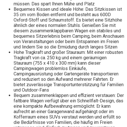
müssen. Das spart Ihnen Mühe und Platz
Bequemes Kissen und ideale Höhe: Das Sitzkissen ist
35 cm vom Boden entfernt und besteht aus 600D
Oxford-Stoff und Schaumstoff. Es bietet eine Sitzhöhe
ähnlich der eines normalen Stuhls. Genießen Sie mit
diesem zusammenklappbaren Wagen ein stabiles und
bequemes Sitzerlebnis beim Camping, beim Anschauen
von Veranstaltungen oder beim Entspannen im Freien
und lindern Sie so die Ermüdung durch langes Sitzen
Hohe Tragkraft und großer Stauraum: Mit einer robusten
Tragkraft von ca. 250 kg und einem geräumigen
Stauraum (755 x 410 x 300 mm) kann dieser
Campingwagen problemlos Einkäufe,
Campingausrüstung oder Gartengeräte transportieren
und reduziert so den Aufwand mehrerer Fahrten. Er
bietet zuverlässige Transportunterstützung für Familien
und Outdoor-Fans
Bequem zusammenklappen und effizient verstauen: Der
faltbare Wagen verfügt über ein Schnellfalt-Design, das
eine kompakte Aufbewahrung ermöglicht. Er kann
aufrecht an einer Garagenwand aufgehängt oder im
Kofferraum eines SUVs verstaut werden und erfüllt so
die Bedürfnisse von Familien, die häufig im Freien