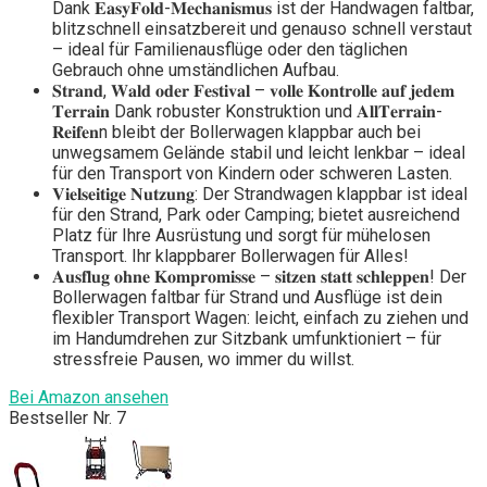
Dank 𝐄𝐚𝐬𝐲𝐅𝐨𝐥𝐝-𝐌𝐞𝐜𝐡𝐚𝐧𝐢𝐬𝐦𝐮𝐬 ist der Handwagen faltbar,
blitzschnell einsatzbereit und genauso schnell verstaut
– ideal für Familienausflüge oder den täglichen
Gebrauch ohne umständlichen Aufbau.
𝐒𝐭𝐫𝐚𝐧𝐝, 𝐖𝐚𝐥𝐝 𝐨𝐝𝐞𝐫 𝐅𝐞𝐬𝐭𝐢𝐯𝐚𝐥 – 𝐯𝐨𝐥𝐥𝐞 𝐊𝐨𝐧𝐭𝐫𝐨𝐥𝐥𝐞 𝐚𝐮𝐟 𝐣𝐞𝐝𝐞𝐦
𝐓𝐞𝐫𝐫𝐚𝐢𝐧 Dank robuster Konstruktion und 𝐀𝐥𝐥𝐓𝐞𝐫𝐫𝐚𝐢𝐧-
𝐑𝐞𝐢𝐟𝐞𝐧n bleibt der Bollerwagen klappbar auch bei
unwegsamem Gelände stabil und leicht lenkbar – ideal
für den Transport von Kindern oder schweren Lasten.
𝐕𝐢𝐞𝐥𝐬𝐞𝐢𝐭𝐢𝐠𝐞 𝐍𝐮𝐭𝐳𝐮𝐧𝐠: Der Strandwagen klappbar ist ideal
für den Strand, Park oder Camping; bietet ausreichend
Platz für Ihre Ausrüstung und sorgt für mühelosen
Transport. Ihr klappbarer Bollerwagen für Alles!
𝐀𝐮𝐬𝐟𝐥𝐮𝐠 𝐨𝐡𝐧𝐞 𝐊𝐨𝐦𝐩𝐫𝐨𝐦𝐢𝐬𝐬𝐞 – 𝐬𝐢𝐭𝐳𝐞𝐧 𝐬𝐭𝐚𝐭𝐭 𝐬𝐜𝐡𝐥𝐞𝐩𝐩𝐞𝐧! Der
Bollerwagen faltbar für Strand und Ausflüge ist dein
flexibler Transport Wagen: leicht, einfach zu ziehen und
im Handumdrehen zur Sitzbank umfunktioniert – für
stressfreie Pausen, wo immer du willst.
Bei Amazon ansehen
Bestseller Nr. 7