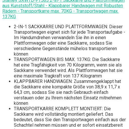
Stanley SXWTD-FT585 2-in-1 Sackkarre und Plattformwagen
aus Kunststoff/Stahl - Klappbarer Handwagen mit Robusten
Rädern - Transportkarre max. 70KG - Transportwagen max.
137KG
2-IN-1 SACKKARRE UND PLATTFORMWAGEN: Dieser
Transportwagen eignet sich für jede Transportaufgabe -
Im Handumdrehen verwandeln Sie ihn in einen
Plattformwagen oder eine Sackkarre, sodass Sie
verschiedene Gegenstände mühelos transportieren
können
TRANSPORTWAGEN BIS MAX. 137KG: Die Sackkarre
hat eine Tragfähigkeit von 70 Kilogramm, wenn sie als
Sackkarre verwendet wird. Als Plattformwagen hat sie
eine maximale Tragkraft von 137 Kilogramm
KLAPPBARER HANDWAGEN: Zusammengeklappt hat
die Sackkarre eine kompakte Größe von 38,9 x 11,7 x
64,3 cm, sodass Sie sie nach Gebrauch einfach
verstauen oder zu Ihrem nächsten Einsatz mitnehmen
können
TRANSPORTKARRE KOMPLETT MONTIERT: Die
Sackkarre wird vollständig montiert geliefert. Das
bedeutet, dass Sie den Transportwagen einfach aus der
Schachtel nehmen müssen und er sofort einsatzbereit