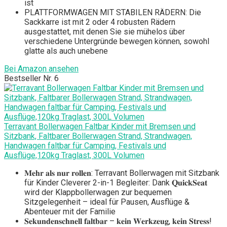
ist
PLATTFORMWAGEN MIT STABILEN RÄDERN: Die
Sackkarre ist mit 2 oder 4 robusten Rädern
ausgestattet, mit denen Sie sie mühelos über
verschiedene Untergründe bewegen können, sowohl
glatte als auch unebene
Bei Amazon ansehen
Bestseller Nr. 6
Terravant Bollerwagen Faltbar Kinder mit Bremsen und
Sitzbank, Faltbarer Bollerwagen Strand, Strandwagen,
Handwagen faltbar für Camping, Festivals und
Ausflüge,120kg Traglast, 300L Volumen
𝐌𝐞𝐡𝐫 𝐚𝐥𝐬 𝐧𝐮𝐫 𝐫𝐨𝐥𝐥𝐞𝐧: Terravant Bollerwagen mit Sitzbank
für Kinder Cleverer 2-in-1 Begleiter: Dank 𝐐𝐮𝐢𝐜𝐤𝐒𝐞𝐚𝐭
wird der Klappbollerwagen zur bequemen
Sitzgelegenheit – ideal für Pausen, Ausflüge &
Abenteuer mit der Familie
𝐒𝐞𝐤𝐮𝐧𝐝𝐞𝐧𝐬𝐜𝐡𝐧𝐞𝐥𝐥 𝐟𝐚𝐥𝐭𝐛𝐚𝐫 – 𝐤𝐞𝐢𝐧 𝐖𝐞𝐫𝐤𝐳𝐞𝐮𝐠, 𝐤𝐞𝐢𝐧 𝐒𝐭𝐫𝐞𝐬𝐬!