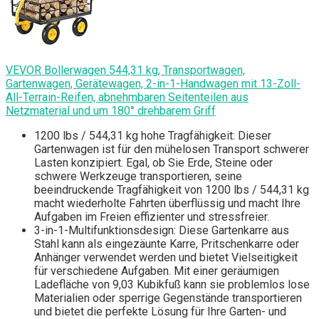
VEVOR Bollerwagen 544,31 kg, Transportwagen,
Gartenwagen, Gerätewagen, 2-in-1-Handwagen mit 13-Zoll-
All-Terrain-Reifen, abnehmbaren Seitenteilen aus
Netzmaterial und um 180° drehbarem Griff
1200 lbs / 544,31 kg hohe Tragfähigkeit: Dieser
Gartenwagen ist für den mühelosen Transport schwerer
Lasten konzipiert. Egal, ob Sie Erde, Steine oder
schwere Werkzeuge transportieren, seine
beeindruckende Tragfähigkeit von 1200 lbs / 544,31 kg
macht wiederholte Fahrten überflüssig und macht Ihre
Aufgaben im Freien effizienter und stressfreier.
3-in-1-Multifunktionsdesign: Diese Gartenkarre aus
Stahl kann als eingezäunte Karre, Pritschenkarre oder
Anhänger verwendet werden und bietet Vielseitigkeit
für verschiedene Aufgaben. Mit einer geräumigen
Ladefläche von 9,03 Kubikfuß kann sie problemlos lose
Materialien oder sperrige Gegenstände transportieren
und bietet die perfekte Lösung für Ihre Garten- und